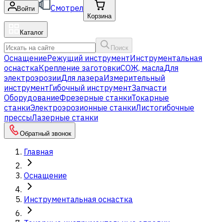
Смотрел
Войти
Корзина
Каталог
Поиск
Оснащение
Режущий инструмент
Инструментальная
оснастка
Крепление заготовки
СОЖ, масла
Для
электроэрозии
Для лазера
Измерительный
инструмент
Гибочный инструмент
Запчасти
Оборудование
Фрезерные станки
Токарные
станки
Электроэрозионные станки
Листогибочные
прессы
Лазерные станки
Обратный звонок
Главная
Оснащение
Инструментальная оснастка