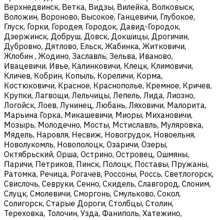
Верхнедвинск, Ветка, Видзы, Вилейка, Волковыск,
Воложин, Вороново, Высокое, Ганцевичи, Глубокое,
Глуск, Горки, Городея, Городок, Давид-Городок,
Дзержинск, Добруш, Довск, Докшицы, Дрогичин,
Дубровно, Дятлово, Ельск, Жабинка, Житковичи,
Жлобин , Жодино, Заславль, Зельва, Иваново,
Ивацевичи, Ивье, Калинковичи, Клецк, Климовичи,
Кличев, Кобрин, Копыль, Кореличи, Корма,
Костюковичи, Красное, Краснополье, Кремное, Кричев,
Крупки, Лагвощи, Лельчицы, Лепель, Лида, Лиозно,
Логойск, Лоев, Лунинец, Любань, Ляховичи, Малорита,
Марьина Горка, Микашевичи, Миоры, Михановичи,
Мозырь, Молодечно, Мосты, Мстиславль, Муляровка,
Мядель, Наровля, Несвиж, Новогрудок, Новоельня,
Новолукомль, Новополоцк, Озаричи, Озеры,
Октябрьский, Орша, Острино, Островец, Ошмяны,
Паричи, Петриков, Пинск, Полоцк, Поставы, Пружаны,
Ратомка, Речица, Рогачев, Россоны, Россь, Светлогорск,
Свислочь, Севруки, Сенно, Скидель, Славгород, Слоним,
Слуцк, Смолевичи, Сморгонь, Смульково, Сокол,
Солигорск, Старые Дороги, Столбцы, Столин,
Тереховка, Толочин, Узда, Фаниполь, Хатежино,