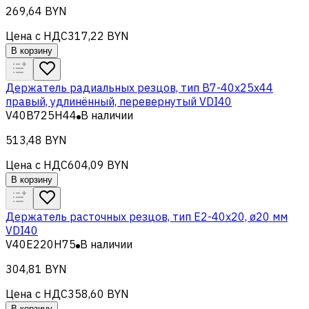
269,64 BYN
Цена с НДС
317,22 BYN
В корзину
Держатель радиальных резцов, тип В7-40х25х44
правый, удлинённый, перевернутый VDI40
V40B725H44
В наличии
513,48 BYN
Цена с НДС
604,09 BYN
В корзину
Держатель расточных резцов, тип Е2-40х20, ø20 мм
VDI40
V40E220H75
В наличии
304,81 BYN
Цена с НДС
358,60 BYN
В корзину