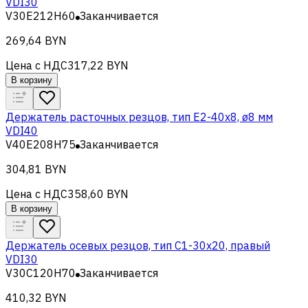
VDI30
V30E212H60
Заканчивается
269,64 BYN
Цена с НДС
317,22 BYN
В корзину
Держатель расточных резцов, тип Е2-40х8, ø8 мм
VDI40
V40E208H75
Заканчивается
304,81 BYN
Цена с НДС
358,60 BYN
В корзину
Держатель осевых резцов, тип С1-30x20, правый
VDI30
V30C120H70
Заканчивается
410,32 BYN