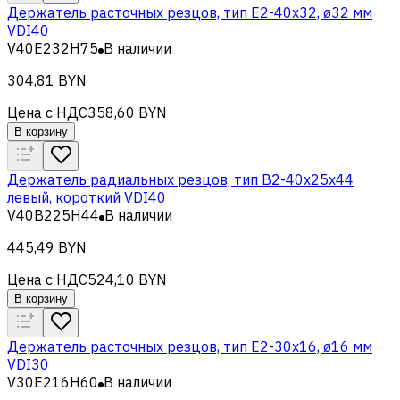
Держатель расточных резцов, тип Е2-40х32, ø32 мм
VDI40
V40E232H75
В наличии
304,81 BYN
Цена с НДС
358,60 BYN
В корзину
Держатель радиальных резцов, тип B2-40х25х44
левый, короткий VDI40
V40B225H44
В наличии
445,49 BYN
Цена с НДС
524,10 BYN
В корзину
Держатель расточных резцов, тип Е2-30х16, ø16 мм
VDI30
V30E216H60
В наличии