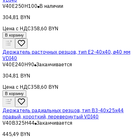
V40E250H100
В наличии
304,81 BYN
Цена с НДС
358,60 BYN
В корзину
Держатель расточных резцов, тип Е2-40х40, ø40 мм
VDI40
V40E240H90
Заканчивается
304,81 BYN
Цена с НДС
358,60 BYN
В корзину
Держатель радиальных резцов, тип B3-40х25х44
правый, короткий, перевернутый VDI40
V40B325H44
Заканчивается
445,49 BYN