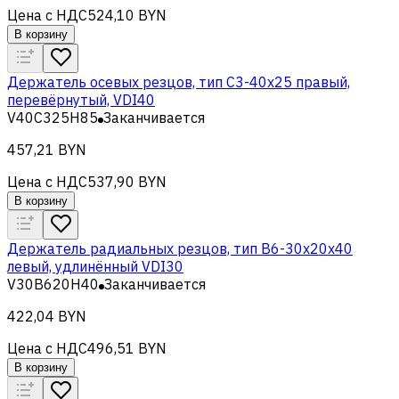
Цена с НДС
524,10 BYN
В корзину
Держатель осевых резцов, тип С3-40x25 правый,
перевёрнутый, VDI40
V40C325H85
Заканчивается
457,21 BYN
Цена с НДС
537,90 BYN
В корзину
Держатель радиальных резцов, тип B6-30x20x40
левый, удлинённый VDI30
V30B620H40
Заканчивается
422,04 BYN
Цена с НДС
496,51 BYN
В корзину