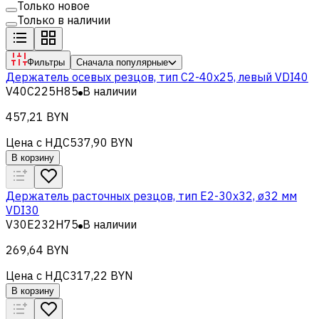
Только новое
Только в наличии
Фильтры
Сначала популярные
Держатель осевых резцов, тип C2-40x25, левый VDI40
V40C225H85
В наличии
457,21 BYN
Цена с НДС
537,90 BYN
В корзину
Держатель расточных резцов, тип Е2-30х32, ø32 мм
VDI30
V30E232H75
В наличии
269,64 BYN
Цена с НДС
317,22 BYN
В корзину