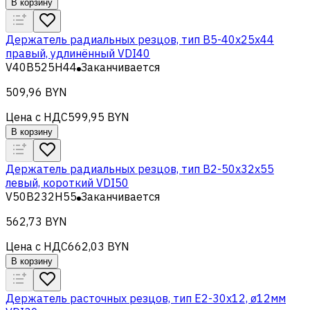
В корзину
Держатель радиальных резцов, тип В5-40х25х44
правый, удлинённый VDI40
V40B525H44
Заканчивается
509,96 BYN
Цена с НДС
599,95 BYN
В корзину
Держатель радиальных резцов, тип B2-50x32x55
левый, короткий VDI50
V50B232H55
Заканчивается
562,73 BYN
Цена с НДС
662,03 BYN
В корзину
Держатель расточных резцов, тип Е2-30х12, ø12мм