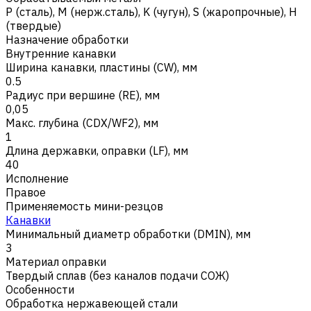
Р (сталь)
,
M (нерж.сталь)
,
K (чугун)
,
S (жаропрочные)
,
H
(твердые)
Назначение обработки
Внутренние канавки
Ширина канавки, пластины (CW), мм
0.5
Радиус при вершине (RE), мм
0,05
Макс. глубина (CDX/WF2), мм
1
Длина державки, оправки (LF), мм
40
Исполнение
Правое
Применяемость мини-резцов
Канавки
Минимальный диаметр обработки (DMIN), мм
3
Материал оправки
Твердый сплав (без каналов подачи СОЖ)
Особенности
Обработка нержавеющей стали