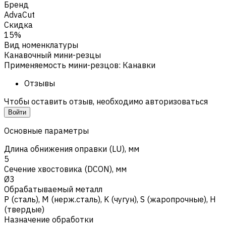
Бренд
AdvaCut
Скидка
15%
Вид номенклатуры
Канавочный мини-резцы
Применяемость мини-резцов
:
Канавки
Отзывы
Чтобы оставить отзыв, необходимо авторизоваться
Войти
Основные параметры
Длина обнижения оправки (LU), мм
5
Сечение хвостовика (DCON), мм
Ø3
Обрабатываемый металл
Р (сталь)
,
M (нерж.сталь)
,
K (чугун)
,
S (жаропрочные)
,
H
(твердые)
Назначение обработки