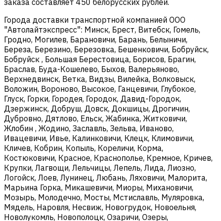
заказа составляет 450 белорусских рублей.
Города доставки транспортной компанией ООО
"Автолайтэкспресс": Минск, Брест, Витебск, Гомель,
Гродно, Могилев, Барановичи, Барань, Белыничи,
Береза, Березино, Березовка, Бешенковичи, Бобруйск,
Бобруйск , Большая Берестовица, Борисов, Брагин,
Браслав, Буда-Кошелево, Быхов, Валерьяново,
Верхнедвинск, Ветка, Видзы, Вилейка, Волковыск,
Воложин, Вороново, Высокое, Ганцевичи, Глубокое,
Глуск, Горки, Городея, Городок, Давид-Городок,
Дзержинск, Добруш, Довск, Докшицы, Дрогичин,
Дубровно, Дятлово, Ельск, Жабинка, Житковичи,
Жлобин , Жодино, Заславль, Зельва, Иваново,
Ивацевичи, Ивье, Калинковичи, Клецк, Климовичи,
Кличев, Кобрин, Копыль, Кореличи, Корма,
Костюковичи, Красное, Краснополье, Кремное, Кричев,
Крупки, Лагвощи, Лельчицы, Лепель, Лида, Лиозно,
Логойск, Лоев, Лунинец, Любань, Ляховичи, Малорита,
Марьина Горка, Микашевичи, Миоры, Михановичи,
Мозырь, Молодечно, Мосты, Мстиславль, Муляровка,
Мядель, Наровля, Несвиж, Новогрудок, Новоельня,
Новолукомль, Новополоцк, Озаричи, Озеры,