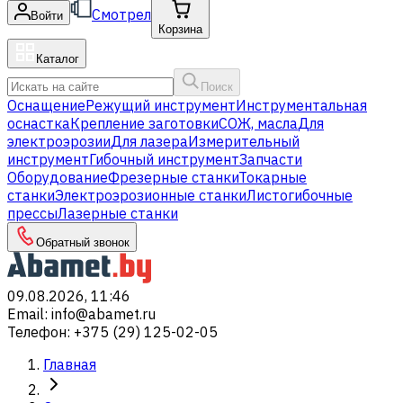
Смотрел
Войти
Корзина
Каталог
Поиск
Оснащение
Режущий инструмент
Инструментальная
оснастка
Крепление заготовки
СОЖ, масла
Для
электроэрозии
Для лазера
Измерительный
инструмент
Гибочный инструмент
Запчасти
Оборудование
Фрезерные станки
Токарные
станки
Электроэрозионные станки
Листогибочные
прессы
Лазерные станки
Обратный звонок
09.08.2026, 11:46
Email
:
info@abamet.ru
Телефон
:
+375 (29) 125-02-05
Главная