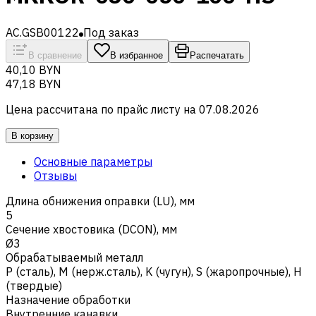
AC.GSB00122
Под заказ
В сравнение
В избранное
Распечатать
40,10 BYN
47,18 BYN
Цена рассчитана по прайс листу на
07.08.2026
В корзину
Основные параметры
Отзывы
Длина обнижения оправки (LU), мм
5
Сечение хвостовика (DCON), мм
Ø3
Обрабатываемый металл
Р (сталь)
,
M (нерж.сталь)
,
K (чугун)
,
S (жаропрочные)
,
H
(твердые)
Назначение обработки
Внутренние канавки