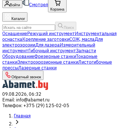
Смотрел
Войти
Корзина
Каталог
Поиск
Оснащение
Режущий инструмент
Инструментальная
оснастка
Крепление заготовки
СОЖ, масла
Для
электроэрозии
Для лазера
Измерительный
инструмент
Гибочный инструмент
Запчасти
Оборудование
Фрезерные станки
Токарные
станки
Электроэрозионные станки
Листогибочные
прессы
Лазерные станки
Обратный звонок
09.08.2026, 06:32
Email
:
info@abamet.ru
Телефон
:
+375 (29) 125-02-05
Главная