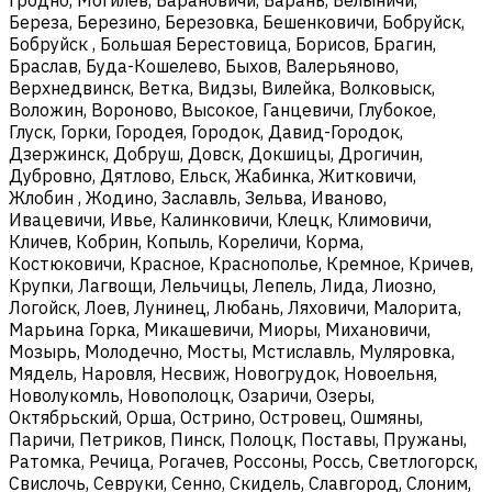
Береза, Березино, Березовка, Бешенковичи, Бобруйск,
Бобруйск , Большая Берестовица, Борисов, Брагин,
Браслав, Буда-Кошелево, Быхов, Валерьяново,
Верхнедвинск, Ветка, Видзы, Вилейка, Волковыск,
Воложин, Вороново, Высокое, Ганцевичи, Глубокое,
Глуск, Горки, Городея, Городок, Давид-Городок,
Дзержинск, Добруш, Довск, Докшицы, Дрогичин,
Дубровно, Дятлово, Ельск, Жабинка, Житковичи,
Жлобин , Жодино, Заславль, Зельва, Иваново,
Ивацевичи, Ивье, Калинковичи, Клецк, Климовичи,
Кличев, Кобрин, Копыль, Кореличи, Корма,
Костюковичи, Красное, Краснополье, Кремное, Кричев,
Крупки, Лагвощи, Лельчицы, Лепель, Лида, Лиозно,
Логойск, Лоев, Лунинец, Любань, Ляховичи, Малорита,
Марьина Горка, Микашевичи, Миоры, Михановичи,
Мозырь, Молодечно, Мосты, Мстиславль, Муляровка,
Мядель, Наровля, Несвиж, Новогрудок, Новоельня,
Новолукомль, Новополоцк, Озаричи, Озеры,
Октябрьский, Орша, Острино, Островец, Ошмяны,
Паричи, Петриков, Пинск, Полоцк, Поставы, Пружаны,
Ратомка, Речица, Рогачев, Россоны, Россь, Светлогорск,
Свислочь, Севруки, Сенно, Скидель, Славгород, Слоним,