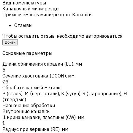
Вид номенклатуры
Канавочный мини-резцы
Применяемость мини-резцов
:
Канавки
Отзывы
Чтобы оставить отзыв, необходимо авторизоваться
Войти
Основные параметры
Длина обнижения оправки (LU), мм
5
Сечение хвостовика (DCON), мм
Ø3
Обрабатываемый металл
Р (сталь)
,
M (нерж.сталь)
,
K (чугун)
,
S (жаропрочные)
,
H
(твердые)
Назначение обработки
Внутренние канавки
Ширина канавки, пластины (CW), мм
1
Радиус при вершине (RE), мм