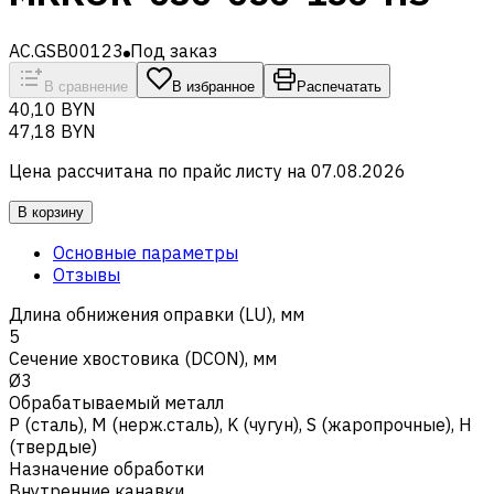
AC.GSB00123
Под заказ
В сравнение
В избранное
Распечатать
40,10 BYN
47,18 BYN
Цена рассчитана по прайс листу на
07.08.2026
В корзину
Основные параметры
Отзывы
Длина обнижения оправки (LU), мм
5
Сечение хвостовика (DCON), мм
Ø3
Обрабатываемый металл
Р (сталь)
,
M (нерж.сталь)
,
K (чугун)
,
S (жаропрочные)
,
H
(твердые)
Назначение обработки
Внутренние канавки