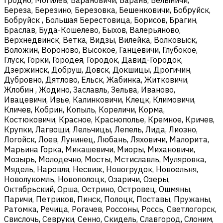
Береза, Березино, Березовка, Бешенковичи, Бобруйск,
Бобруйск , Большая Берестовица, Борисов, Брагин,
Браслав, Буда-Кошелево, Быхов, Валерьяново,
Верхнедвинск, Ветка, Видзы, Вилейка, Волковыск,
Воложин, Вороново, Высокое, Ганцевичи, Глубокое,
Глуск, Горки, Городея, Городок, Давид-Городок,
Дзержинск, Добруш, Довск, Докшицы, Дрогичин,
Дубровно, Дятлово, Ельск, Жабинка, Житковичи,
Жлобин , Жодино, Заславль, Зельва, Иваново,
Ивацевичи, Ивье, Калинковичи, Клецк, Климовичи,
Кличев, Кобрин, Копыль, Кореличи, Корма,
Костюковичи, Красное, Краснополье, Кремное, Кричев,
Крупки, Лагвощи, Лельчицы, Лепель, Лида, Лиозно,
Логойск, Лоев, Лунинец, Любань, Ляховичи, Малорита,
Марьина Горка, Микашевичи, Миоры, Михановичи,
Мозырь, Молодечно, Мосты, Мстиславль, Муляровка,
Мядель, Наровля, Несвиж, Новогрудок, Новоельня,
Новолукомль, Новополоцк, Озаричи, Озеры,
Октябрьский, Орша, Острино, Островец, Ошмяны,
Паричи, Петриков, Пинск, Полоцк, Поставы, Пружаны,
Ратомка, Речица, Рогачев, Россоны, Россь, Светлогорск,
Свислочь, Севруки, Сенно, Скидель, Славгород, Слоним,