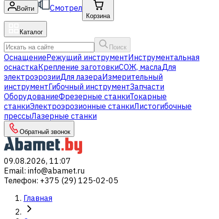
Смотрел
Войти
Корзина
Каталог
Поиск
Оснащение
Режущий инструмент
Инструментальная
оснастка
Крепление заготовки
СОЖ, масла
Для
электроэрозии
Для лазера
Измерительный
инструмент
Гибочный инструмент
Запчасти
Оборудование
Фрезерные станки
Токарные
станки
Электроэрозионные станки
Листогибочные
прессы
Лазерные станки
Обратный звонок
09.08.2026, 11:07
Email
:
info@abamet.ru
Телефон
:
+375 (29) 125-02-05
Главная