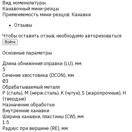
Вид номенклатуры
Канавочный мини-резцы
Применяемость мини-резцов
:
Канавки
Отзывы
Чтобы оставить отзыв, необходимо авторизоваться
Войти
Основные параметры
Длина обнижения оправки (LU), мм
5
Сечение хвостовика (DCON), мм
Ø3
Обрабатываемый металл
Р (сталь)
,
M (нерж.сталь)
,
K (чугун)
,
S (жаропрочные)
,
H
(твердые)
Назначение обработки
Внутренние канавки
Ширина канавки, пластины (CW), мм
1.5
Радиус при вершине (RE), мм