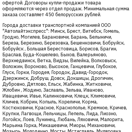
офертой. Договоры купли-продажи товара
оформляются через отдел продаж. Минимальная сумма
заказа составляет 450 белорусских рублей.
Города доставки транспортной компанией ООО
"Автолайтэкспресс": Минск, Брест, Витебск, Гомель,
Гродно, Могилев, Барановичи, Барань, Белыничи,
Береза, Березино, Березовка, Бешенковичи, Бобруйск,
Бобруйск , Большая Берестовица, Борисов, Брагин,
Браслав, Буда-Кошелево, Быхов, Валерьяново,
Верхнедвинск, Ветка, Видзы, Вилейка, Волковыск,
Воложин, Вороново, Высокое, Ганцевичи, Глубокое,
Глуск, Горки, Городея, Городок, Давид-Городок,
Дзержинск, Добруш, Довск, Докшицы, Дрогичин,
Дубровно, Дятлово, Ельск, Жабинка, Житковичи,
Жлобин , Жодино, Заславль, Зельва, Иваново,
Ивацевичи, Ивье, Калинковичи, Клецк, Климовичи,
Кличев, Кобрин, Копыль, Кореличи, Корма,
Костюковичи, Красное, Краснополье, Кремное, Кричев,
Крупки, Лагвощи, Лельчицы, Лепель, Лида, Лиозно,
Логойск, Лоев, Лунинец, Любань, Ляховичи, Малорита,
Марьина Горка, Микашевичи, Миоры, Михановичи,
Мозырь, Молодечно, Мосты, Мстиславль, Муляровка,