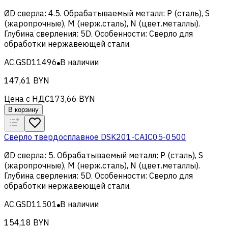
ØD сверла
:
4.5
.
Обрабатываемый металл
:
Р (сталь), S
(жаропрочные), M (нерж.сталь), N (цвет.металлы)
.
Глубина сверления
:
5D
.
Особенности
:
Сверло для
обработки нержавеющей стали
.
AC.GSD11496
В наличии
147,61 BYN
Цена с НДС
173,66 BYN
В корзину
Сверло твердосплавное DSK201-CAIC05-0500
ØD сверла
:
5
.
Обрабатываемый металл
:
Р (сталь), S
(жаропрочные), M (нерж.сталь), N (цвет.металлы)
.
Глубина сверления
:
5D
.
Особенности
:
Сверло для
обработки нержавеющей стали
.
AC.GSD11501
В наличии
154,18 BYN