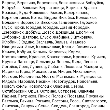
Береза, Березино, Березовка, Бешенковичи, Бобруйск,
Бобруйск , Большая Берестовица, Борисов, Брагин,
Браслав, Буда-Кошелево, Быхов, Валерьяново,
Верхнедвинск, Ветка, Видзы, Вилейка, Волковыск,
Воложин, Вороново, Высокое, Ганцевичи, Глубокое,
Глуск, Горки, Городея, Городок, Давид-Городок,
Дзержинск, Добруш, Довск, Докшицы, Дрогичин,
Дубровно, Дятлово, Ельск, Жабинка, Житковичи,
Жлобин , Жодино, Заславль, Зельва, Иваново,
Ивацевичи, Ивье, Калинковичи, Клецк, Климовичи,
Кличев, Кобрин, Копыль, Кореличи, Корма,
Костюковичи, Красное, Краснополье, Кремное, Кричев,
Крупки, Лагвощи, Лельчицы, Лепель, Лида, Лиозно,
Логойск, Лоев, Лунинец, Любань, Ляховичи, Малорита,
Марьина Горка, Микашевичи, Миоры, Михановичи,
Мозырь, Молодечно, Мосты, Мстиславль, Муляровка,
Мядель, Наровля, Несвиж, Новогрудок, Новоельня,
Новолукомль, Новополоцк, Озаричи, Озеры,
Октябрьский, Орша, Острино, Островец, Ошмяны,
Паричи, Петриков, Пинск, Полоцк, Поставы, Пружаны,
Ратомка, Речица, Рогачев, Россоны, Россь, Светлогорск,
Свислочь, Севруки, Сенно, Скидель, Славгород, Слоним,