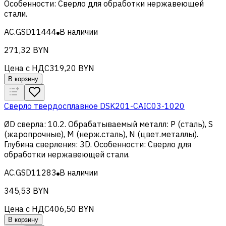
Особенности
:
Сверло для обработки нержавеющей
стали
.
AC.GSD11444
В наличии
271,32 BYN
Цена с НДС
319,20 BYN
В корзину
Сверло твердосплавное DSK201-CAIC03-1020
ØD сверла
:
10.2
.
Обрабатываемый металл
:
Р (сталь), S
(жаропрочные), M (нерж.сталь), N (цвет.металлы)
.
Глубина сверления
:
3D
.
Особенности
:
Сверло для
обработки нержавеющей стали
.
AC.GSD11283
В наличии
345,53 BYN
Цена с НДС
406,50 BYN
В корзину