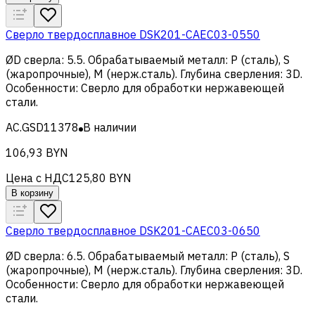
Сверло твердосплавное DSK201-CAEC03-0550
ØD сверла
:
5.5
.
Обрабатываемый металл
:
Р (сталь), S
(жаропрочные), M (нерж.сталь)
.
Глубина сверления
:
3D
.
Особенности
:
Сверло для обработки нержавеющей
стали
.
AC.GSD11378
В наличии
106,93 BYN
Цена с НДС
125,80 BYN
В корзину
Сверло твердосплавное DSK201-CAEC03-0650
ØD сверла
:
6.5
.
Обрабатываемый металл
:
Р (сталь), S
(жаропрочные), M (нерж.сталь)
.
Глубина сверления
:
3D
.
Особенности
:
Сверло для обработки нержавеющей
стали
.