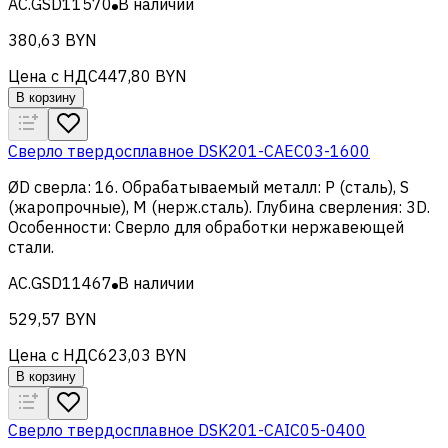
AC.GSD11570
В наличии
380,63 BYN
Цена с НДС
447,80 BYN
В корзину
Сверло твердосплавное DSK201-CAEC03-1600
ØD сверла
:
16
.
Обрабатываемый металл
:
Р (сталь), S
(жаропрочные), M (нерж.сталь)
.
Глубина сверления
:
3D
.
Особенности
:
Сверло для обработки нержавеющей
стали
.
AC.GSD11467
В наличии
529,57 BYN
Цена с НДС
623,03 BYN
В корзину
Сверло твердосплавное DSK201-CAIC05-0400