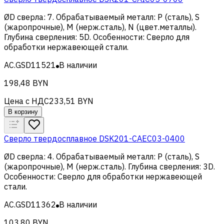
ØD сверла
:
7
.
Обрабатываемый металл
:
Р (сталь), S
(жаропрочные), M (нерж.сталь), N (цвет.металлы)
.
Глубина сверления
:
5D
.
Особенности
:
Сверло для
обработки нержавеющей стали
.
AC.GSD11521
В наличии
198,48 BYN
Цена с НДС
233,51 BYN
В корзину
Сверло твердосплавное DSK201-CAEC03-0400
ØD сверла
:
4
.
Обрабатываемый металл
:
Р (сталь), S
(жаропрочные), M (нерж.сталь)
.
Глубина сверления
:
3D
.
Особенности
:
Сверло для обработки нержавеющей
стали
.
AC.GSD11362
В наличии
103,80 BYN