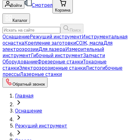
Смотрел
Войти
Корзина
Каталог
Поиск
Оснащение
Режущий инструмент
Инструментальная
оснастка
Крепление заготовки
СОЖ, масла
Для
электроэрозии
Для лазера
Измерительный
инструмент
Гибочный инструмент
Запчасти
Оборудование
Фрезерные станки
Токарные
станки
Электроэрозионные станки
Листогибочные
прессы
Лазерные станки
Обратный звонок
Главная
Оснащение
Режущий инструмент