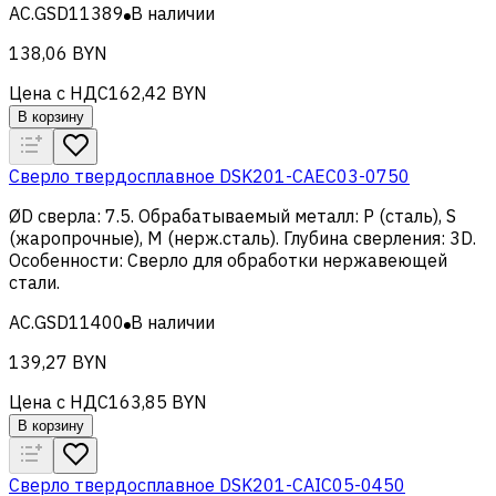
AC.GSD11389
В наличии
138,06 BYN
Цена с НДС
162,42 BYN
В корзину
Сверло твердосплавное DSK201-CAEC03-0750
ØD сверла
:
7.5
.
Обрабатываемый металл
:
Р (сталь), S
(жаропрочные), M (нерж.сталь)
.
Глубина сверления
:
3D
.
Особенности
:
Сверло для обработки нержавеющей
стали
.
AC.GSD11400
В наличии
139,27 BYN
Цена с НДС
163,85 BYN
В корзину
Сверло твердосплавное DSK201-CAIC05-0450