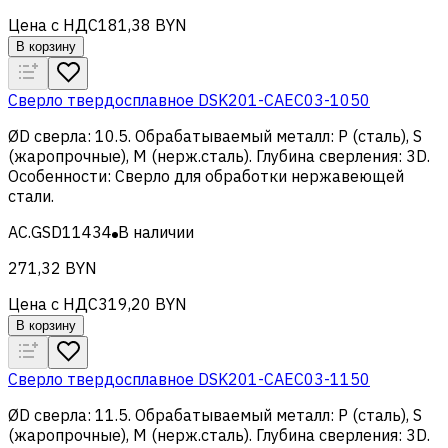
Цена с НДС
181,38 BYN
В корзину
Сверло твердосплавное DSK201-CAEC03-1050
ØD сверла
:
10.5
.
Обрабатываемый металл
:
Р (сталь), S
(жаропрочные), M (нерж.сталь)
.
Глубина сверления
:
3D
.
Особенности
:
Сверло для обработки нержавеющей
стали
.
AC.GSD11434
В наличии
271,32 BYN
Цена с НДС
319,20 BYN
В корзину
Сверло твердосплавное DSK201-CAEC03-1150
ØD сверла
:
11.5
.
Обрабатываемый металл
:
Р (сталь), S
(жаропрочные), M (нерж.сталь)
.
Глубина сверления
:
3D
.