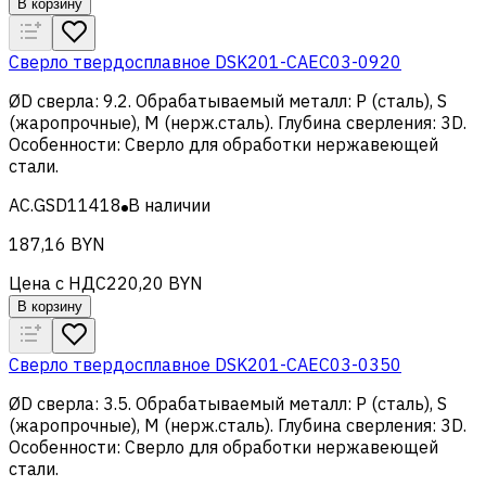
В корзину
Сверло твердосплавное DSK201-CAEC03-0920
ØD сверла
:
9.2
.
Обрабатываемый металл
:
Р (сталь), S
(жаропрочные), M (нерж.сталь)
.
Глубина сверления
:
3D
.
Особенности
:
Сверло для обработки нержавеющей
стали
.
AC.GSD11418
В наличии
187,16 BYN
Цена с НДС
220,20 BYN
В корзину
Сверло твердосплавное DSK201-CAEC03-0350
ØD сверла
:
3.5
.
Обрабатываемый металл
:
Р (сталь), S
(жаропрочные), M (нерж.сталь)
.
Глубина сверления
:
3D
.
Особенности
:
Сверло для обработки нержавеющей
стали
.