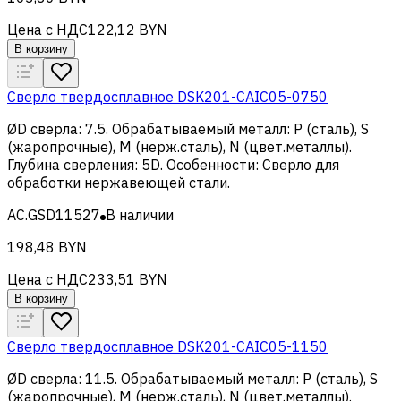
Цена с НДС
122,12 BYN
В корзину
Сверло твердосплавное DSK201-CAIC05-0750
ØD сверла
:
7.5
.
Обрабатываемый металл
:
Р (сталь), S
(жаропрочные), M (нерж.сталь), N (цвет.металлы)
.
Глубина сверления
:
5D
.
Особенности
:
Сверло для
обработки нержавеющей стали
.
AC.GSD11527
В наличии
198,48 BYN
Цена с НДС
233,51 BYN
В корзину
Сверло твердосплавное DSK201-CAIC05-1150
ØD сверла
:
11.5
.
Обрабатываемый металл
:
Р (сталь), S
(жаропрочные), M (нерж.сталь), N (цвет.металлы)
.