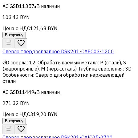
AC.GSD11357
В наличии
103,43 BYN
Цена с НДС
121,68 BYN
В корзину
Сверло твердосплавное DSK201-CAEC03-1200
ØD сверла
:
12
.
Обрабатываемый металл
:
Р (сталь), S
(жаропрочные), M (нерж.сталь)
.
Глубина сверления
:
3D
.
Особенности
:
Сверло для обработки нержавеющей
стали
.
AC.GSD11449
В наличии
271,32 BYN
Цена с НДС
319,20 BYN
В корзину
Сверло твердосплавное DSK201-CAIC05-0700