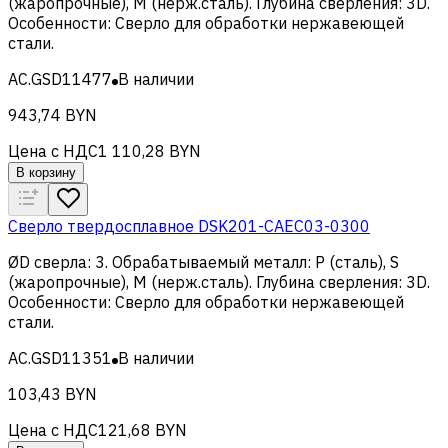
(жаропрочные), M (нерж.сталь)
.
Глубина сверления
:
3D
.
Особенности
:
Сверло для обработки нержавеющей
стали
.
AC.GSD11477
В наличии
943,74 BYN
Цена с НДС
1 110,28 BYN
В корзину
Сверло твердосплавное DSK201-CAEC03-0300
ØD сверла
:
3
.
Обрабатываемый металл
:
Р (сталь), S
(жаропрочные), M (нерж.сталь)
.
Глубина сверления
:
3D
.
Особенности
:
Сверло для обработки нержавеющей
стали
.
AC.GSD11351
В наличии
103,43 BYN
Цена с НДС
121,68 BYN