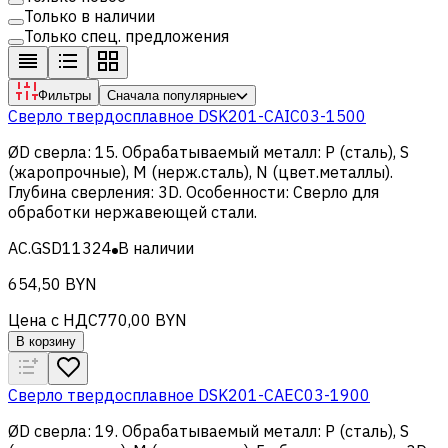
Только в наличии
Только спец. предложения
Фильтры
Сначала популярные
Сверло твердосплавное DSK201-CAIC03-1500
ØD сверла
:
15
.
Обрабатываемый металл
:
Р (сталь), S
(жаропрочные), M (нерж.сталь), N (цвет.металлы)
.
Глубина сверления
:
3D
.
Особенности
:
Сверло для
обработки нержавеющей стали
.
AC.GSD11324
В наличии
654,50 BYN
Цена с НДС
770,00 BYN
В корзину
Сверло твердосплавное DSK201-CAEC03-1900
ØD сверла
:
19
.
Обрабатываемый металл
:
Р (сталь), S