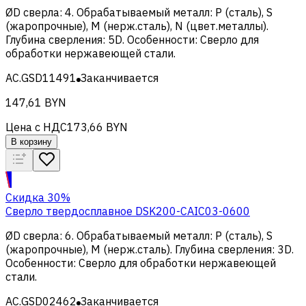
ØD сверла
:
4
.
Обрабатываемый металл
:
Р (сталь), S
(жаропрочные), M (нерж.сталь), N (цвет.металлы)
.
Глубина сверления
:
5D
.
Особенности
:
Сверло для
обработки нержавеющей стали
.
AC.GSD11491
Заканчивается
147,61 BYN
Цена с НДС
173,66 BYN
В корзину
Скидка 30%
Сверло твердосплавное DSK200-CAIC03-0600
ØD сверла
:
6
.
Обрабатываемый металл
:
Р (сталь), S
(жаропрочные), M (нерж.сталь)
.
Глубина сверления
:
3D
.
Особенности
:
Сверло для обработки нержавеющей
стали
.
AC.GSD02462
Заканчивается