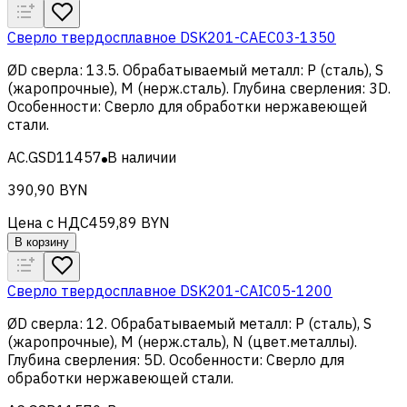
Сверло твердосплавное DSK201-CAEC03-1350
ØD сверла
:
13.5
.
Обрабатываемый металл
:
Р (сталь), S
(жаропрочные), M (нерж.сталь)
.
Глубина сверления
:
3D
.
Особенности
:
Сверло для обработки нержавеющей
стали
.
AC.GSD11457
В наличии
390,90 BYN
Цена с НДС
459,89 BYN
В корзину
Сверло твердосплавное DSK201-CAIC05-1200
ØD сверла
:
12
.
Обрабатываемый металл
:
Р (сталь), S
(жаропрочные), M (нерж.сталь), N (цвет.металлы)
.
Глубина сверления
:
5D
.
Особенности
:
Сверло для
обработки нержавеющей стали
.