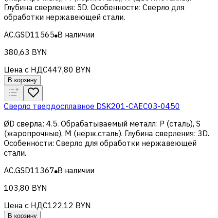
Глубина сверления
:
5D
.
Особенности
:
Сверло для
обработки нержавеющей стали
.
AC.GSD11565
В наличии
380,63 BYN
Цена с НДС
447,80 BYN
В корзину
Сверло твердосплавное DSK201-CAEC03-0450
ØD сверла
:
4.5
.
Обрабатываемый металл
:
Р (сталь), S
(жаропрочные), M (нерж.сталь)
.
Глубина сверления
:
3D
.
Особенности
:
Сверло для обработки нержавеющей
стали
.
AC.GSD11367
В наличии
103,80 BYN
Цена с НДС
122,12 BYN
В корзину