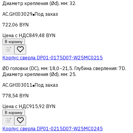
Диаметр крепления (Ød), мм
:
32
.
AC.GHI03029
Под заказ
722,06 BYN
Цена с НДС
849,48 BYN
В корзину
Корпус сверла DP01-0175D07-W25MC0215
ØD головки (DC), мм
:
18,0~21,5
.
Глубина сверления
:
7D
.
Диаметр крепления (Ød), мм
:
25
.
AC.GHI03011
Под заказ
778,54 BYN
Цена с НДС
915,92 BYN
В корзину
Корпус сверла DP01-0215D07-W25MC0245