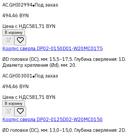
AC.GHI02994
Под заказ
494,46 BYN
Цена с НДС
581,71 BYN
В корзину
Корпус сверла DP02-0150D01-W20MC0175
ØD головки (DC), мм
:
15,5~17,5
.
Глубина сверления
:
1D
.
Диаметр крепления (Ød), мм
:
20
.
AC.GHI03001
Под заказ
494,46 BYN
Цена с НДС
581,71 BYN
В корзину
Корпус сверла DP02-0125D02-W20MC0150
ØD головки (DC), мм
:
13,0~15,0
.
Глубина сверления
:
2D
.