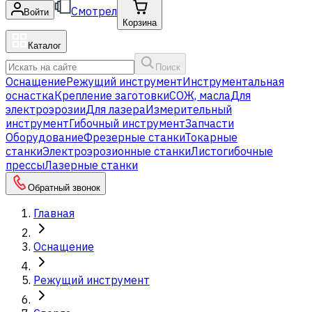
Смотрел
Войти
Корзина
Каталог
Поиск
Оснащение
Режущий инструмент
Инструментальная
оснастка
Крепление заготовки
СОЖ, масла
Для
электроэрозии
Для лазера
Измерительный
инструмент
Гибочный инструмент
Запчасти
Оборудование
Фрезерные станки
Токарные
станки
Электроэрозионные станки
Листогибочные
прессы
Лазерные станки
Обратный звонок
Главная
Оснащение
Режущий инструмент