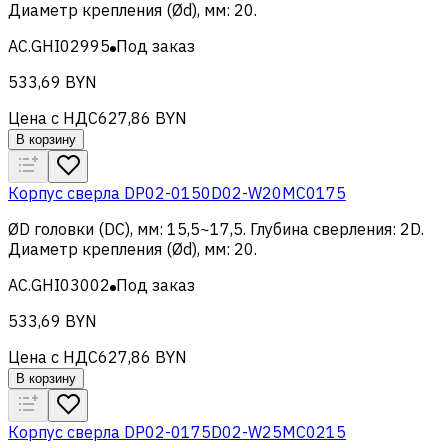
Диаметр крепления (Ød), мм
:
20
.
AC.GHI02995
Под заказ
533,69 BYN
Цена с НДС
627,86 BYN
В корзину
Корпус сверла DP02-0150D02-W20MC0175
ØD головки (DC), мм
:
15,5~17,5
.
Глубина сверления
:
2D
.
Диаметр крепления (Ød), мм
:
20
.
AC.GHI03002
Под заказ
533,69 BYN
Цена с НДС
627,86 BYN
В корзину
Корпус сверла DP02-0175D02-W25MC0215