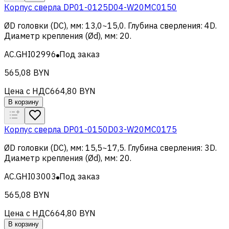
Корпус сверла DP01-0125D04-W20MC0150
ØD головки (DC), мм
:
13,0~15,0
.
Глубина сверления
:
4D
.
Диаметр крепления (Ød), мм
:
20
.
AC.GHI02996
Под заказ
565,08 BYN
Цена с НДС
664,80 BYN
В корзину
Корпус сверла DP01-0150D03-W20MC0175
ØD головки (DC), мм
:
15,5~17,5
.
Глубина сверления
:
3D
.
Диаметр крепления (Ød), мм
:
20
.
AC.GHI03003
Под заказ
565,08 BYN
Цена с НДС
664,80 BYN
В корзину