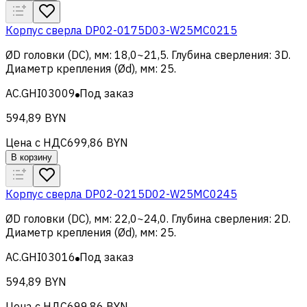
Корпус сверла DP02-0175D03-W25MC0215
ØD головки (DC), мм
:
18,0~21,5
.
Глубина сверления
:
3D
.
Диаметр крепления (Ød), мм
:
25
.
AC.GHI03009
Под заказ
594,89 BYN
Цена с НДС
699,86 BYN
В корзину
Корпус сверла DP02-0215D02-W25MC0245
ØD головки (DC), мм
:
22,0~24,0
.
Глубина сверления
:
2D
.
Диаметр крепления (Ød), мм
:
25
.
AC.GHI03016
Под заказ
594,89 BYN
Цена с НДС
699,86 BYN