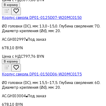
В корзину
Корпус сверла DP01-0125D07-W20MC0150
ØD головки (DC), мм
:
13,0~15,0
.
Глубина сверления
:
7D
.
Диаметр крепления (Ød), мм
:
20
.
AC.GHI02997
Под заказ
678,10 BYN
Цена с НДС
797,76 BYN
В корзину
Корпус сверла DP01-0150D06-W20MC0175
ØD головки (DC), мм
:
15,5~17,5
.
Глубина сверления
:
6D
.
Диаметр крепления (Ød), мм
:
20
.
AC.GHI03004
Под заказ
678,10 BYN