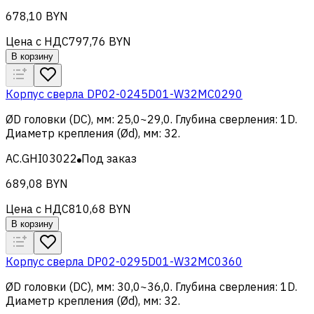
678,10 BYN
Цена с НДС
797,76 BYN
В корзину
Корпус сверла DP02-0245D01-W32MC0290
ØD головки (DC), мм
:
25,0~29,0
.
Глубина сверления
:
1D
.
Диаметр крепления (Ød), мм
:
32
.
AC.GHI03022
Под заказ
689,08 BYN
Цена с НДС
810,68 BYN
В корзину
Корпус сверла DP02-0295D01-W32MC0360
ØD головки (DC), мм
:
30,0~36,0
.
Глубина сверления
:
1D
.
Диаметр крепления (Ød), мм
:
32
.