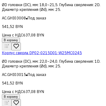
ØD головки (DC), мм
:
18,0~21,5
.
Глубина сверления
:
2D
.
Диаметр крепления (Ød), мм
:
25
.
AC.GHI03008
Под заказ
541,52 BYN
Цена с НДС
637,08 BYN
В корзину
Корпус сверла DP02-0215D01-W25MC0245
ØD головки (DC), мм
:
22,0~24,0
.
Глубина сверления
:
1D
.
Диаметр крепления (Ød), мм
:
25
.
AC.GHI03015
Под заказ
541,52 BYN
Цена с НДС
637,08 BYN
В корзину