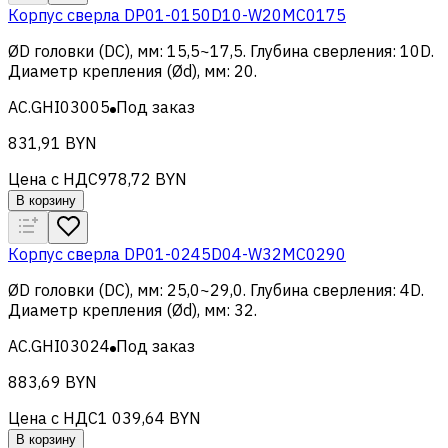
Корпус сверла DP01-0150D10-W20MC0175
ØD головки (DC), мм
:
15,5~17,5
.
Глубина сверления
:
10D
.
Диаметр крепления (Ød), мм
:
20
.
AC.GHI03005
Под заказ
831,91 BYN
Цена с НДС
978,72 BYN
В корзину
Корпус сверла DP01-0245D04-W32MC0290
ØD головки (DC), мм
:
25,0~29,0
.
Глубина сверления
:
4D
.
Диаметр крепления (Ød), мм
:
32
.
AC.GHI03024
Под заказ
883,69 BYN
Цена с НДС
1 039,64 BYN
В корзину