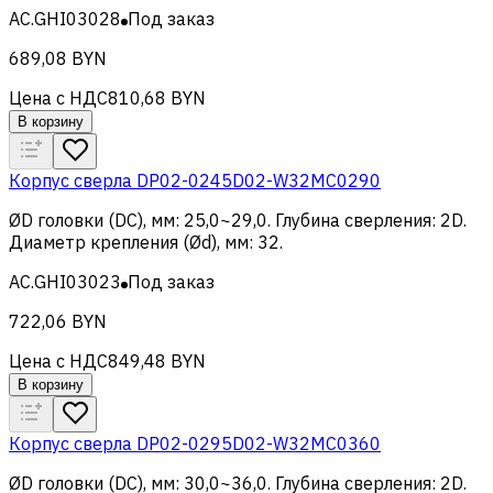
AC.GHI03028
Под заказ
689,08 BYN
Цена с НДС
810,68 BYN
В корзину
Корпус сверла DP02-0245D02-W32MC0290
ØD головки (DC), мм
:
25,0~29,0
.
Глубина сверления
:
2D
.
Диаметр крепления (Ød), мм
:
32
.
AC.GHI03023
Под заказ
722,06 BYN
Цена с НДС
849,48 BYN
В корзину
Корпус сверла DP02-0295D02-W32MC0360
ØD головки (DC), мм
:
30,0~36,0
.
Глубина сверления
:
2D
.