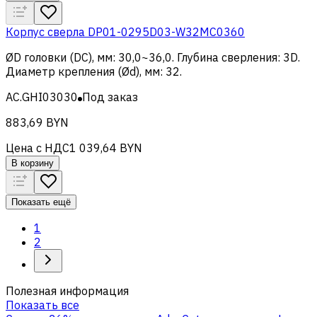
Корпус сверла DP01-0295D03-W32MC0360
ØD головки (DC), мм
:
30,0~36,0
.
Глубина сверления
:
3D
.
Диаметр крепления (Ød), мм
:
32
.
AC.GHI03030
Под заказ
883,69 BYN
Цена с НДС
1 039,64 BYN
В корзину
Показать ещё
1
2
Полезная информация
Показать все