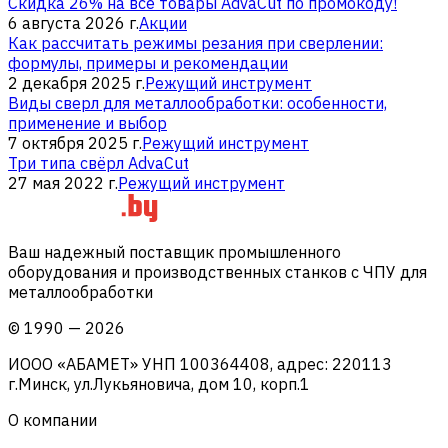
Скидка 26% на все товары AdvaCut по промокоду!
6 августа 2026 г.
Акции
Как рассчитать режимы резания при сверлении:
формулы, примеры и рекомендации
2 декабря 2025 г.
Режущий инструмент
Виды сверл для металлообработки: особенности,
применение и выбор
7 октября 2025 г.
Режущий инструмент
Три типа свёрл AdvaCut
27 мая 2022 г.
Режущий инструмент
Ваш надежный поставщик промышленного
оборудования и производственных станков с ЧПУ для
металлообработки
©
1990
—
2026
ИООО «АБАМЕТ» УНП 100364408, адрес: 220113
г.Минск, ул.Лукьяновича, дом 10, корп.1
О компании