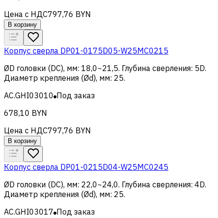
Цена с НДС
797,76 BYN
В корзину
Корпус сверла DP01-0175D05-W25MC0215
ØD головки (DC), мм
:
18,0~21,5
.
Глубина сверления
:
5D
.
Диаметр крепления (Ød), мм
:
25
.
AC.GHI03010
Под заказ
678,10 BYN
Цена с НДС
797,76 BYN
В корзину
Корпус сверла DP01-0215D04-W25MC0245
ØD головки (DC), мм
:
22,0~24,0
.
Глубина сверления
:
4D
.
Диаметр крепления (Ød), мм
:
25
.
AC.GHI03017
Под заказ