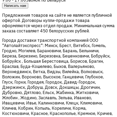
Написать нам
Предложения товаров на сайте не является публичной
офертой. Договоры купли-продажи товара
оформляются через отдел продаж. Минимальная сумма
заказа составляет 450 белорусских рублей.
Города доставки транспортной компанией ООО
"Автолайтэкспресс": Минск, Брест, Витебск, Гомель,
Гродно, Могилев, Барановичи, Барань, Белыничи,
Береза, Березино, Березовка, Бешенковичи, Бобруйск,
Бобруйск , Большая Берестовица, Борисов, Брагин,
Браслав, Буда-Кошелево, Быхов, Валерьяново,
Верхнедвинск, Ветка, Видзы, Вилейка, Волковыск,
Воложин, Вороново, Высокое, Ганцевичи, Глубокое,
Глуск, Горки, Городея, Городок, Давид-Городок,
Дзержинск, Добруш, Довск, Докшицы, Дрогичин,
Дубровно, Дятлово, Ельск, Жабинка, Житковичи,
Жлобин , Жодино, Заславль, Зельва, Иваново,
Ивацевичи, Ивье, Калинковичи, Клецк, Климовичи,
Кличев, Кобрин, Копыль, Кореличи, Корма,
Костюковичи, Красное, Краснополье, Кремное, Кричев,