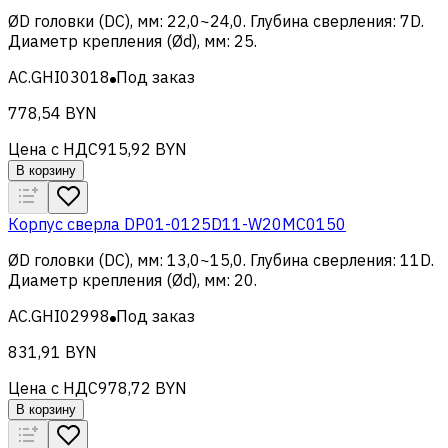
ØD головки (DC), мм
:
22,0~24,0
.
Глубина сверления
:
7D
.
Диаметр крепления (Ød), мм
:
25
.
AC.GHI03018
Под заказ
778,54 BYN
Цена с НДС
915,92 BYN
В корзину
Корпус сверла DP01-0125D11-W20MC0150
ØD головки (DC), мм
:
13,0~15,0
.
Глубина сверления
:
11D
.
Диаметр крепления (Ød), мм
:
20
.
AC.GHI02998
Под заказ
831,91 BYN
Цена с НДС
978,72 BYN
В корзину