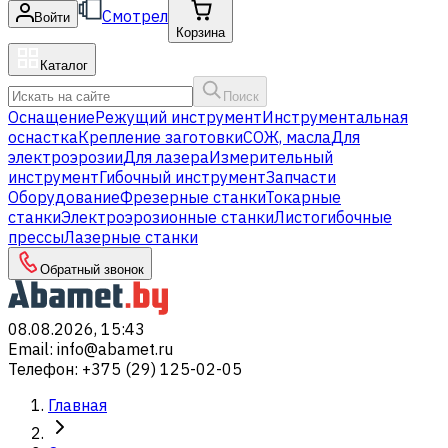
Смотрел
Войти
Корзина
Каталог
Поиск
Оснащение
Режущий инструмент
Инструментальная
оснастка
Крепление заготовки
СОЖ, масла
Для
электроэрозии
Для лазера
Измерительный
инструмент
Гибочный инструмент
Запчасти
Оборудование
Фрезерные станки
Токарные
станки
Электроэрозионные станки
Листогибочные
прессы
Лазерные станки
Обратный звонок
08.08.2026, 15:43
Email
:
info@abamet.ru
Телефон
:
+375 (29) 125-02-05
Главная