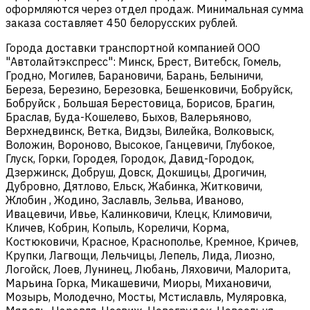
оформляются через отдел продаж. Минимальная сумма
заказа составляет 450 белорусских рублей.
Города доставки транспортной компанией ООО
"Автолайтэкспресс": Минск, Брест, Витебск, Гомель,
Гродно, Могилев, Барановичи, Барань, Белыничи,
Береза, Березино, Березовка, Бешенковичи, Бобруйск,
Бобруйск , Большая Берестовица, Борисов, Брагин,
Браслав, Буда-Кошелево, Быхов, Валерьяново,
Верхнедвинск, Ветка, Видзы, Вилейка, Волковыск,
Воложин, Вороново, Высокое, Ганцевичи, Глубокое,
Глуск, Горки, Городея, Городок, Давид-Городок,
Дзержинск, Добруш, Довск, Докшицы, Дрогичин,
Дубровно, Дятлово, Ельск, Жабинка, Житковичи,
Жлобин , Жодино, Заславль, Зельва, Иваново,
Ивацевичи, Ивье, Калинковичи, Клецк, Климовичи,
Кличев, Кобрин, Копыль, Кореличи, Корма,
Костюковичи, Красное, Краснополье, Кремное, Кричев,
Крупки, Лагвощи, Лельчицы, Лепель, Лида, Лиозно,
Логойск, Лоев, Лунинец, Любань, Ляховичи, Малорита,
Марьина Горка, Микашевичи, Миоры, Михановичи,
Мозырь, Молодечно, Мосты, Мстиславль, Муляровка,