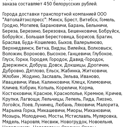
заказа составляет 450 белорусских рублей.
Города доставки транспортной компанией ООО
"Автолайтэкспресс": Минск, Брест, Витебск, Гомель,
Гродно, Могилев, Барановичи, Барань, Белыничи,
Береза, Березино, Березовка, Бешенковичи, Бобруйск,
Бобруйск , Большая Берестовица, Борисов, Брагин,
Браслав, Буда-Кошелево, Быхов, Валерьяново,
Верхнедвинск, Ветка, Видзы, Вилейка, Волковыск,
Воложин, Вороново, Высокое, Ганцевичи, Глубокое,
Глуск, Горки, Городея, Городок, Давид-Городок,
Дзержинск, Добруш, Довск, Докшицы, Дрогичин,
Дубровно, Дятлово, Ельск, Жабинка, Житковичи,
Жлобин , Жодино, Заславль, Зельва, Иваново,
Ивацевичи, Ивье, Калинковичи, Клецк, Климовичи,
Кличев, Кобрин, Копыль, Кореличи, Корма,
Костюковичи, Красное, Краснополье, Кремное, Кричев,
Крупки, Лагвощи, Лельчицы, Лепель, Лида, Лиозно,
Логойск, Лоев, Лунинец, Любань, Ляховичи, Малорита,
Марьина Горка, Микашевичи, Миоры, Михановичи,
Мозырь, Молодечно, Мосты, Мстиславль, Муляровка,
Мядель, Наровля, Несвиж, Новогрудок, Новоельня,