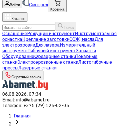
Смотрел
Войти
Корзина
Каталог
Поиск
Оснащение
Режущий инструмент
Инструментальная
оснастка
Крепление заготовки
СОЖ, масла
Для
электроэрозии
Для лазера
Измерительный
инструмент
Гибочный инструмент
Запчасти
Оборудование
Фрезерные станки
Токарные
станки
Электроэрозионные станки
Листогибочные
прессы
Лазерные станки
Обратный звонок
06.08.2026, 07:34
Email
:
info@abamet.ru
Телефон
:
+375 (29) 125-02-05
Главная