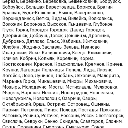
Береза, Березино, Березовка, Бешенковичи, Бобруйск,
Бобруйск , Большая Берестовица, Борисов, Брагин,
Браслав, Буда-Кошелево, Быхов, Валерьяново,
Верхнедвинск, Ветка, Видзы, Вилейка, Волковыск,
Воложин, Вороново, Высокое, Ганцевичи, Глубокое,
Глуск, Горки, Городея, Городок, Давид-Городок,
Дзержинск, Добруш, Довск, Докшицы, Дрогичин,
Дубровно, Дятлово, Ельск, Жабинка, Житковичи,
Жлобин , Жодино, Заславль, Зельва, Иваново,
Ивацевичи, Ивье, Калинковичи, Клецк, Климовичи,
Кличев, Кобрин, Копыль, Кореличи, Корма,
Костюковичи, Красное, Краснополье, Кремное, Кричев,
Крупки, Лагвощи, Лельчицы, Лепель, Лида, Лиозно,
Логойск, Лоев, Лунинец, Любань, Ляховичи, Малорита,
Марьина Горка, Микашевичи, Миоры, Михановичи,
Мозырь, Молодечно, Мосты, Мстиславль, Муляровка,
Мядель, Наровля, Несвиж, Новогрудок, Новоельня,
Новолукомль, Новополоцк, Озаричи, Озеры,
Октябрьский, Орша, Острино, Островец, Ошмяны,
Паричи, Петриков, Пинск, Полоцк, Поставы, Пружаны,
Ратомка, Речица, Рогачев, Россоны, Россь, Светлогорск,
Свислочь, Севруки, Сенно, Скидель, Славгород, Слоним,
Слуцк, Смолевичи, Сморгонь, Смульково, Сокол,