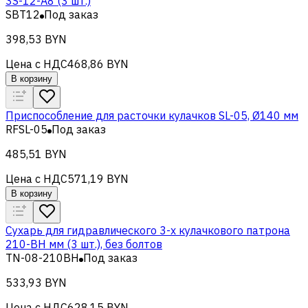
3S-12-A8 (3 шт.)
SBT12
Под заказ
398,53 BYN
Цена с НДС
468,86 BYN
В корзину
Приспособление для расточки кулачков SL-05, Ø140 мм
RFSL-05
Под заказ
485,51 BYN
Цена с НДС
571,19 BYN
В корзину
Сухарь для гидравлического 3-х кулачкового патрона
210-BH мм (3 шт.), без болтов
TN-08-210BH
Под заказ
533,93 BYN
Цена с НДС
628,15 BYN