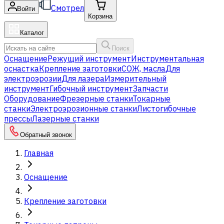
Смотрел
Войти
Корзина
Каталог
Поиск
Оснащение
Режущий инструмент
Инструментальная
оснастка
Крепление заготовки
СОЖ, масла
Для
электроэрозии
Для лазера
Измерительный
инструмент
Гибочный инструмент
Запчасти
Оборудование
Фрезерные станки
Токарные
станки
Электроэрозионные станки
Листогибочные
прессы
Лазерные станки
Обратный звонок
Главная
Оснащение
Крепление заготовки