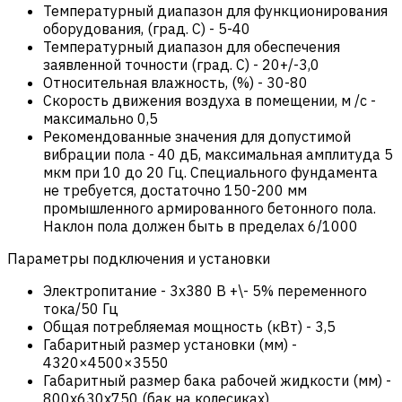
Температурный диапазон для функционирования
оборудования, (град. С)
-
5-40
Температурный диапазон для обеспечения
заявленной точности (град. С)
-
20+/-3,0
Относительная влажность, (%)
-
30-80
Скорость движения воздуха в помещении, м /с
-
максимально 0,5
Рекомендованные значения для допустимой
вибрации пола
-
40 дБ, максимальная амплитуда 5
мкм при 10 до 20 Гц. Специального фундамента
не требуется, достаточно 150-200 мм
промышленного армированного бетонного пола.
Наклон пола должен быть в пределах 6/1000
Параметры подключения и установки
Электропитание
-
3х380 В +\- 5% переменного
тока/50 Гц
Общая потребляемая мощность (кВт)
-
3,5
Габаритный размер установки (мм)
-
4320×4500×3550
Габаритный размер бака рабочей жидкости (мм)
-
800x630x750 (бак на колесиках)