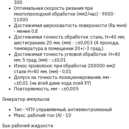
300
Оптимальная скорость резания при
многопроходной обработке (мм2/час)
-
9000-
11000
Достижимая шероховатость поверхности (Ra мкм)
-
менее 0,8
Достижимая точность обработки :сталь, Н=40 мм,
шестигранник 20 мм, (мм)
-
≤±0,003 (4 прохода,
температура в помещении 20+/-3 град.)
Достижимая точность угловой обработки: Н=40
мм, 5 град (мм)
-
≤±0,01
Износ проволоки: при обработке 200000 мм2
стали Н=40 мм, (мм)
-
0,01
Допуск на точность позиционирования, мм
-
≤±0,01 (на всей дине хода осей XY)
Повторяемость, мм
-
≤±0,005
Генератор импульсов
Тип
-
ЧПУ управляемый, антиэлектролизный
Макс. рабочий ток (А)
-
10
Бак рабочей жидкости