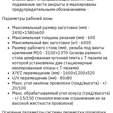
подвижные части закрыты и маркированы
предупредительными обозначениями.
-
Параметры рабочей зоны
Максимальный размер заготовки (мм)
-
2450×1580x600
Максимальная толщина резания (мм)
-
600
Максимальный вес заготовки (кг)
-
6000
Размер рабочего стола (мм) , резьба под винты
крепления М10
-
2100×1370 (основа рамного
стола шлифованная чугунная плита с Т-пазами на
которой установлены две стационарные
изолированные опоры с Т-пазами)
X/Y/Z перемещение (мм)
-
1600x1200x520
U/V перемещение (мм)
-
80x80
Макс. угол наклона проволоки (град/высота)
-
+/-
20/100
Макс. обрабатываемый угол конуса (град/высота)
-
+/-15/150 (технологические ограничения из-за
высокой жесткости проволоки)
Основные параметры системы перемотки проволоки