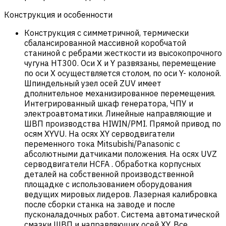
Конструкция и особенности
Конструкция с симметричной, термически
сбалансированной массивной коробчатой
станиной с ребрами жесткости из высокопрочного
чугуна HT300. Оси X и Y развязаны, перемещение
по оси X осуществляется столом, по оси Y- колоной.
Шпиндельный узел осей ZUV имеет
дполнительное механизированное перемещения.
Интегрированный шкаф генератора, ЧПУ и
электроавтоматики. Линейные направляющие и
ШВП производства HIWIN/PMI. Прямой привод по
осям XYVU. На осях XY серводвигатели
переменного тока Mitsubishi/Panasonic с
абсолютными датчиками положения. На осях UVZ
серводвигатели HCFA . Обработка корпусных
деталей на собственной производственной
площадке с использованием оборудования
ведущих мировых лидеров. Лазерная калибровка
после сборки станка на заводе и после
пусконаладочных работ. Система автоматической
смазки ШВП и направляющих осей XY. Все