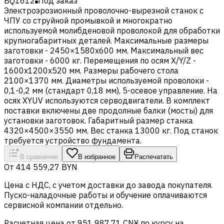
BQ1612
Под заказ
Электроэрозионный проволочно-вырезной станок с
ЧПУ cо струйной промывкой и многократно
используемой молибденовой проволокой для обработки
крупногабаритных деталей. Максимальные размеры
заготовки - 2450×1580x600 мм. Максимальный вес
заготовки - 6000 кг. Перемещения по осям X/Y/Z -
1600x1200х520 мм. Размеры рабочего стола
2100×1370 мм. Диаметры используемой проволоки -
0,1-0,2 мм (стандарт 0,18 мм), 5-осевое управление. На
осях XYUV используются серводвигатели. В комплект
поставки включены две продолные балки (мосты) для
установки заготовок. Габаритный размер станка
4320×4500×3550 мм. Вес станка 13000 кг. Под станок
требуется устройство фундамента.
В сравнение
В избранное
Распечатать
От
414 559,27 BYN
Цена c НДС, с учетом доставки до завода покупателя.
Пуско-наладочные работы и обучение оплачиваются
сервисной компании отдельно.
Расчетная цена от 951 987,71 CN¥ по курсу на