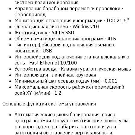
система позиционирования
Управление барабаном перемотки проволоки
-
Сервопривод
Монитор для отражения информации
-
LCD 21,5”
Операционная система
-
Windows 10
Жесткий диск
-
64 ГБ SSD
Объем памяти для хранения программ
-
4ГБ
Тип интерфейса для подключения съемных
носителей
-
USB
Интерфейс для подключения станка в локальную
сеть
-
Fast Ethernet 10/100
Устройства ввода
-
Клавиатура, оптическая мышь
Интерполяция
-
линейная, круговая
Минимальный шаг осевых подач (мм)
-
0,001
Максимальная скорость рабочих перемещений
осей XY (м/мин)
-
1,2
Основные функции системы управления
Автоматические циклы базирования: поиск
центра, кромки. Полуавтоматические: поиск угла
разворота,центра габарита заготовки, угла
заготовки и выставление вертикальности