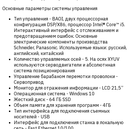
Основные параметры системы управления
Тип управления
-
BAOI, двух процессорная
конфигурация DSP/X86, процессор Intel® Core™ i5.
Интерактивный интерфейс с отслеживанием и
предотвращением ошибок. Основные
электрические компоненты производства
Schneider, Panasonic. Используемые языки: русский,
английский, китайский
Количество управляемых осей
-
5. На осях XYUV
используются серводвигатели и абсолютнная
система позиционирования
Управление барабаном перемотки проволоки
-
Сервопривод
Монитор для отражения информации
-
LCD 21,5”
Операционная система
-
Windows 10
Жесткий диск
-
64 ГБ SSD
Объем памяти для хранения программ
-
4ГБ
Тип интерфейса для подключения съемных
носителей
-
USB
Интерфейс для подключения станка в локальную
сеть
-
Fast Ethernet 10/100