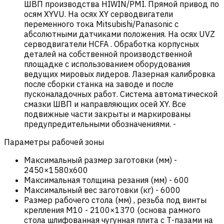
ШВП производства HIWIN/PMI. Прямой привод по
осям XYVU. На осях XY серводвигатели
переменного тока Mitsubishi/Panasonic с
абсолютными датчиками положения. На осях UVZ
серводвигатели HCFA . Обработка корпусных
деталей на собственной производственной
площадке с использованием оборудования
ведущих мировых лидеров. Лазерная калибровка
после сборки станка на заводе и после
пусконаладочных работ. Система автоматической
смазки ШВП и направляющих осей XY. Все
подвижные части закрыты и маркированы
предупредительными обозначениями.
-
Параметры рабочей зоны
Максимальный размер заготовки (мм)
-
2450×1580x600
Максимальная толщина резания (мм)
-
600
Максимальный вес заготовки (кг)
-
6000
Размер рабочего стола (мм) , резьба под винты
крепления М10
-
2100×1370 (основа рамного
стола шлифованная чугунная плита с Т-пазами на