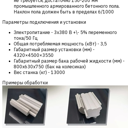
не требуется, достаточно 150-200 мм
промышленного армированного бетонного пола.
Наклон пола должен быть в пределах 6/1000
Параметры подключения и установки
Электропитание
-
3х380 В +\- 5% переменного
тока/50 Гц
Общая потребляемая мощность (кВт)
-
3,5
Габаритный размер установки (мм)
-
4320×4500×3550
Габаритный размер бака рабочей жидкости (мм)
-
800x630x750 (бак на колесиках)
Вес станка (кг)
-
13000
Примеры обработки