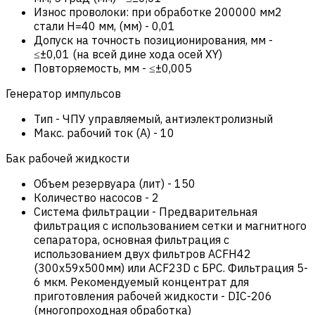
Износ проволоки: при обработке 200000 мм2
стали Н=40 мм, (мм)
-
0,01
Допуск на точность позиционирования, мм
-
≤±0,01 (на всей дине хода осей XY)
Повторяемость, мм
-
≤±0,005
Генератор импульсов
Тип
-
ЧПУ управляемый, антиэлектролизный
Макс. рабочий ток (А)
-
10
Бак рабочей жидкости
Объем резервуара (лит)
-
150
Количество насосов
-
2
Система фильтрации
-
Предварительная
фильтрация с использованием сетки и магнитного
сепаратора, основная фильтрация с
использованием двух фильтров ACFH42
(300x59x500мм) или ACF23D с БРС. Фильтрация 5-
6 мкм. Рекомендуемый концентрат для
приготовления рабочей жидкости - DIC-206
(многопроходная обработка)