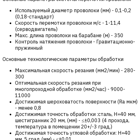
Используемый диаметр проволоки (мм)
-
0,1-0,2
(0,18-стандарт)
Скорость перемотки проволоки м/с
-
1-11,4
(серводвигатель)
Макс. длина проволоки на барабане (м)
-
350
Контроль натяжения проволоки
-
Гравитационно-
пружинный
Основные технологические параметры обработки
Максимальная скорость резания (мм2/мин)
-
280-
300
Оптимальная скорость резания при
многопроходной обработке (мм2/час)
-
9000-
11000
Достижимая шероховатость поверхности (Ra мкм)
-
менее 0,8
Достижимая точность обработки :сталь, Н=40 мм,
шестигранник 20 мм, (мм)
-
≤±0,003 (4 прохода,
температура в помещении 20+/-3 град.)
Достижимая точность угловой обработки: Н=40
мм, 5 град (мм)
-
≤±0,01