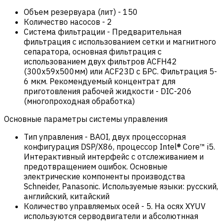
Объем резервуара (лит)
-
150
Количество насосов
-
2
Система фильтрации
-
Предварительная
фильтрация с использованием сетки и магнитного
сепаратора, основная фильтрация с
использованием двух фильтров ACFH42
(300x59x500мм) или ACF23D с БРС. Фильтрация 5-
6 мкм. Рекомендуемый концентрат для
приготовления рабочей жидкости - DIC-206
(многопроходная обработка)
Основные параметры системы управления
Тип управления
-
BAOI, двух процессорная
конфигурация DSP/X86, процессор Intel® Core™ i5.
Интерактивный интерфейс с отслеживанием и
предотвращением ошибок. Основные
электрические компоненты производства
Schneider, Panasonic. Используемые языки: русский,
английский, китайский
Количество управляемых осей
-
5. На осях XYUV
используются серводвигатели и абсолютнная