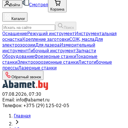
Смотрел
Войти
Корзина
Каталог
Поиск
Оснащение
Режущий инструмент
Инструментальная
оснастка
Крепление заготовки
СОЖ, масла
Для
электроэрозии
Для лазера
Измерительный
инструмент
Гибочный инструмент
Запчасти
Оборудование
Фрезерные станки
Токарные
станки
Электроэрозионные станки
Листогибочные
прессы
Лазерные станки
Обратный звонок
07.08.2026, 07:30
Email
:
info@abamet.ru
Телефон
:
+375 (29) 125-02-05
Главная