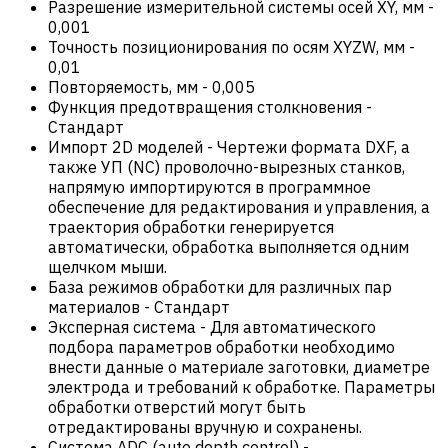
Разрешение измерительной системы осей XY, мм
-
0,001
Точность позиционирования по осям XYZW, мм
-
0,01
Повторяемость, мм
-
0,005
Функция предотвращения столкновения
-
Стандарт
Импорт 2D моделей
-
Чертежи формата DXF, а
также УП (NC) проволочно-вырезных станков,
напрямую импортируются в программное
обеспечение для редактирования и управления, а
траектория обработки генерируется
автоматически, обработка выполняется одним
щелчком мыши.
База режимов обработки для различных пар
материалов
-
Стандарт
Эксперная система
-
Для автоматического
подбора параметров обработки необходимо
внести данные о материале заготовки, диаметре
электрода и требований к обработке. Параметры
обработки отверстий могут быть
отредактированы вручную и сохранены.
Система ADC (auto depth control) -