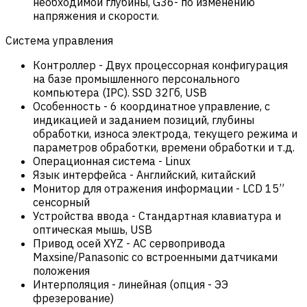
необходимой глубины, G36- по изменению
напряжения и скорости.
Система управления
Контроллер
-
Двух процессорная конфигурация
на базе промышленного персонального
компьютера (IPC). SSD 32Гб, USB
Особенность
-
6 координатное управление, с
индикацией и заданием позиций, глубины
обработки, износа электрода, текущего режима и
параметров обработки, времени обработки и т.д.
Операционная система
-
Linux
Язык интерфейса
-
Английский, китайский
Монитор для отражения информации
-
LCD 15”
сенсорный
Устройства ввода
-
Стандартная клавиатура и
оптическая мышь, USB
Привод осей XYZ
-
AC cервопривода
Maxsine/Panasonic со встроенными датчиками
положения
Интерполяция
-
линейная (опция - ЭЭ
фрезерование)