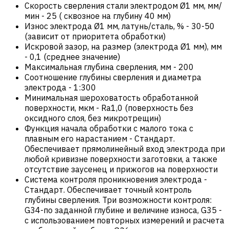
Скорость сверления стали электродом Ø1 мм, мм/
мин
-
25 ( сквозное на глубину 40 мм)
Износ электрода Ø1 мм, латунь/сталь, %
-
30-50
(зависит от приоритета обработки)
Искровой зазор, на размер (электрода Ø1 мм), мм
-
0,1 (среднее значение)
Максимальная глубина сверления, мм
-
200
Соотношение глубины сверления и диаметра
электрода
-
1:300
Минимальная шероховатость обработанной
поверхности, мкм
-
Ra1,0 (поверхность без
оксидного слоя, без микротрещин)
Функция начала обработки с малого тока с
плавным его нарастанием
-
Стандарт.
Обеспечивает прямолинейный вход электрода при
любой кривизне поверхности заготовки, а также
отсутствие заусенец и прижогов на поверхности
Система контроля проникновения электрода
-
Стандарт. Обеспечивает точный контроль
глубины сверления. Три возможности контроля:
G34-по заданной глубине и величине износа, G35 -
с использованием повторных измерений и расчета