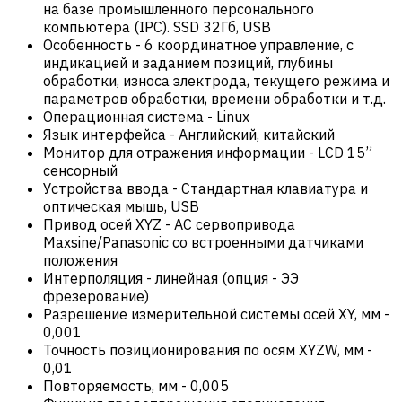
на базе промышленного персонального
компьютера (IPC). SSD 32Гб, USB
Особенность
-
6 координатное управление, с
индикацией и заданием позиций, глубины
обработки, износа электрода, текущего режима и
параметров обработки, времени обработки и т.д.
Операционная система
-
Linux
Язык интерфейса
-
Английский, китайский
Монитор для отражения информации
-
LCD 15”
сенсорный
Устройства ввода
-
Стандартная клавиатура и
оптическая мышь, USB
Привод осей XYZ
-
AC cервопривода
Maxsine/Panasonic со встроенными датчиками
положения
Интерполяция
-
линейная (опция - ЭЭ
фрезерование)
Разрешение измерительной системы осей XY, мм
-
0,001
Точность позиционирования по осям XYZW, мм
-
0,01
Повторяемость, мм
-
0,005