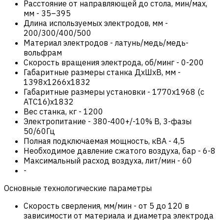
Расстояние от направляющей до стола, мин/мах,
мм
-
35–395
Длина используемых электродов, мм
-
200/300/400/500
Материал электродов
-
латунь/медь/медь-
вольфрам
Скорость вращения электрода, об/минг
-
0-200
Габаритные размеры станка ДxШxВ, мм
-
1398x1266x1832
Габаритные размеры установки
-
1770х1968 (с
ATC16)х1832
Вес станка, кг
-
1200
Электропитание
-
380-400+/-10% В, 3-фазы
50/60Гц
Полная подключаемая мощность, кВА
-
4,5
Необходимое давление сжатого воздуха, бар
-
6-8
Максимальный расход воздуха, лит/мин
-
60
-
Основные технологические параметры
Скорость сверления, мм/мин
-
от 5 до 120 в
зависимости от материала и диаметра электрода