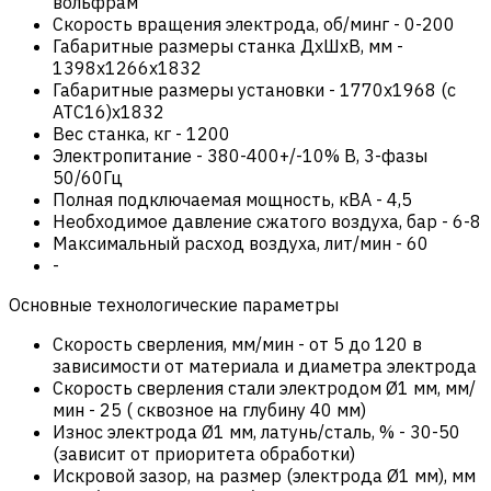
вольфрам
Скорость вращения электрода, об/минг
-
0-200
Габаритные размеры станка ДxШxВ, мм
-
1398x1266x1832
Габаритные размеры установки
-
1770х1968 (с
ATC16)х1832
Вес станка, кг
-
1200
Электропитание
-
380-400+/-10% В, 3-фазы
50/60Гц
Полная подключаемая мощность, кВА
-
4,5
Необходимое давление сжатого воздуха, бар
-
6-8
Максимальный расход воздуха, лит/мин
-
60
-
Основные технологические параметры
Скорость сверления, мм/мин
-
от 5 до 120 в
зависимости от материала и диаметра электрода
Скорость сверления стали электродом Ø1 мм, мм/
мин
-
25 ( сквозное на глубину 40 мм)
Износ электрода Ø1 мм, латунь/сталь, %
-
30-50
(зависит от приоритета обработки)
Искровой зазор, на размер (электрода Ø1 мм), мм