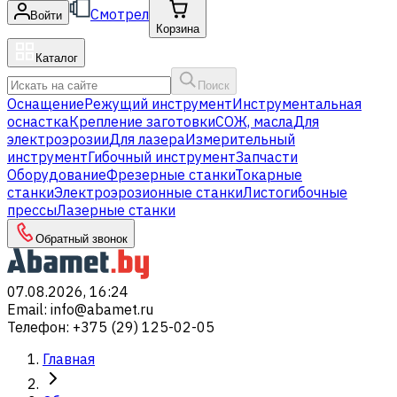
Смотрел
Войти
Корзина
Каталог
Поиск
Оснащение
Режущий инструмент
Инструментальная
оснастка
Крепление заготовки
СОЖ, масла
Для
электроэрозии
Для лазера
Измерительный
инструмент
Гибочный инструмент
Запчасти
Оборудование
Фрезерные станки
Токарные
станки
Электроэрозионные станки
Листогибочные
прессы
Лазерные станки
Обратный звонок
07.08.2026, 16:24
Email
:
info@abamet.ru
Телефон
:
+375 (29) 125-02-05
Главная