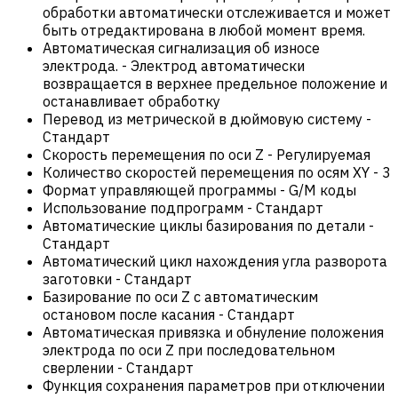
обработки автоматически отслеживается и может
быть отредактирована в любой момент время.
Автоматическая сигнализация об износе
электрода.
-
Электрод автоматически
возвращается в верхнее предельное положение и
останавливает обработку
Перевод из метрической в дюймовую систему
-
Стандарт
Скорость перемещения по оси Z
-
Регулируемая
Количество скоростей перемещения по осям XY
-
3
Формат управляющей программы
-
G/M коды
Использование подпрограмм
-
Стандарт
Автоматические циклы базирования по детали
-
Стандарт
Автоматический цикл нахождения угла разворота
заготовки
-
Стандарт
Базирование по оси Z с автоматическим
остановом после касания
-
Стандарт
Автоматическая привязка и обнуление положения
электрода по оси Z при последовательном
сверлении
-
Стандарт
Функция сохранения параметров при отключении