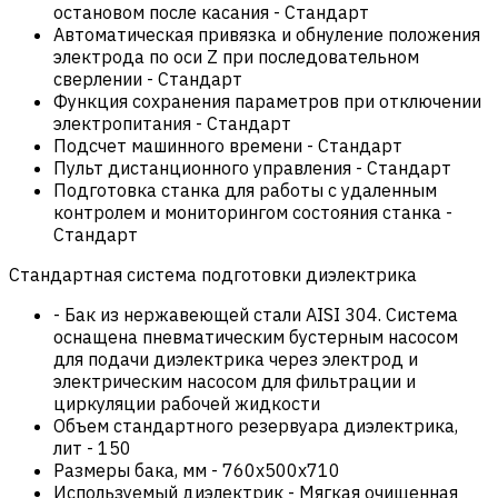
остановом после касания
-
Стандарт
Автоматическая привязка и обнуление положения
электрода по оси Z при последовательном
сверлении
-
Стандарт
Функция сохранения параметров при отключении
электропитания
-
Стандарт
Подсчет машинного времени
-
Стандарт
Пульт дистанционного управления
-
Стандарт
Подготовка станка для работы с удаленным
контролем и мониторингом состояния станка
-
Стандарт
Стандартная система подготовки диэлектрика
-
Бак из нержавеющей стали AISI 304. Система
оснащена пневматическим бустерным насосом
для подачи диэлектрика через электрод и
электрическим насосом для фильтрации и
циркуляции рабочей жидкости
Объем стандартного резервуара диэлектрика,
лит
-
150
Размеры бака, мм
-
760х500х710
Используемый диэлектрик
-
Мягкая очищенная