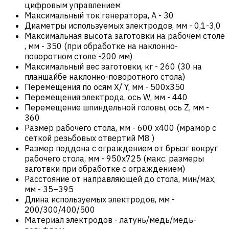
цифровым управлением
Максимальный ток генератора, А
-
30
Диаметры используемых электродов, мм
-
0,1-3,0
Максимальная высота заготовки на рабочем столе
, мм
-
350 (при обработке на наклонно-
поворотном столе -200 мм)
Максимальный вес заготовки, кг
-
260 (30 на
планшайбе наклонно-поворотного стола)
Перемещения по осям X/ Y, мм
-
500х350
Перемещения электрода, ось W, мм
-
440
Перемещение шпиндельной головы, ось Z, мм
-
360
Размер рабочего стола, мм
-
600 х400 (мрамор с
сеткой резьбовых отвертий М8 )
Размер поддона с ограждением от брызг вокруг
рабочего стола, мм
-
950x725 (макс. размеры
заготвки при обработке с ограждением)
Расстояние от направляющей до стола, мин/мах,
мм
-
35–395
Длина используемых электродов, мм
-
200/300/400/500
Материал электродов
-
латунь/медь/медь-