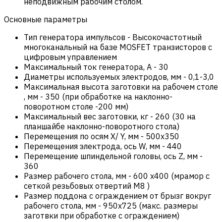
неподвижным рабочим столом.
Основные параметры
Тип генератора импульсов
-
Высокочастотный
многоканальный на базе MOSFET транзисторов с
цифровым управлением
Максимальный ток генератора, А
-
30
Диаметры используемых электродов, мм
-
0,1-3,0
Максимальная высота заготовки на рабочем столе
, мм
-
350 (при обработке на наклонно-
поворотном столе -200 мм)
Максимальный вес заготовки, кг
-
260 (30 на
планшайбе наклонно-поворотного стола)
Перемещения по осям X/ Y, мм
-
500х350
Перемещения электрода, ось W, мм
-
440
Перемещение шпиндельной головы, ось Z, мм
-
360
Размер рабочего стола, мм
-
600 х400 (мрамор с
сеткой резьбовых отвертий М8 )
Размер поддона с ограждением от брызг вокруг
рабочего стола, мм
-
950x725 (макс. размеры
заготвки при обработке с ограждением)