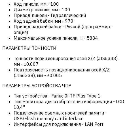
Ход пиноли, мм
-
100
Диаметр пиноли, мм
-
100
Привод пиноли
-
Гидравлический
Ход задней бабки, мм
-
970
Привод задней бабки
-
Ручной (программир. -
опция)
Максимальное усилие пиноли, Н
-
5884
ПАРАМЕТРЫ ТОЧНОСТИ
Точность позиционирования осей X/Z (JIS6338),
мм
-
±0.007
Повторяемость позиционирования осей X/Z
(JIS6338), мм
-
±0.005
ПАРАМЕТРЫ УСТРОЙСТВА ЧПУ
Тип устройства
-
Fanuc 0i-TF Plus Type 1
Тип монитора для отображения информации
-
LCD
10,4"
Подключение съемных носителей памяти
-
USB/Flash memory card interface
Интерфейсы для подключения
-
LAN Port