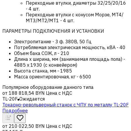
Переходные втулки, диаметры 32/25/20/16
- 4 шт.
Переходные втулки с конусом Морзе, МT4/
МT3/MT2/MT1 - 4 шт.
ПАРАМЕТРЫ ПОДКЛЮЧЕНИЯ И УСТАНОВКИ
Электропитание
-
3 ф. 380В, 50 Гц
Потребляемая электрическая мощность, кВА
-
40
Объем бака СОЖ, л
-
210
Длина х ширина, мм (занимаемая площадь пола)
-
4885 x 1930 (с конвейером)
Высота станка, мм
-
1985
Масса ориентировочная, кг
-
6500
Популярное оборудование данного типа
от
188 818,54 BYN
Цена с НДС
TL-20F
Ожидается
Токарно-револьверный станок с ЧПУ по металлу TL-20F
Подробнее
от
210 022,50 BYN
Цена с НДС