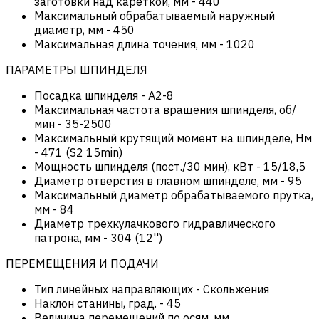
заготовки над кареткой, мм
-
440
Максимальный обрабатываемый наружный
диаметр, мм
-
450
Максимальная длина точения, мм
-
1020
ПАРАМЕТРЫ ШПИНДЕЛЯ
Посадка шпинделя
-
А2-8
Максимальная частота вращения шпинделя, об/
мин
-
35-2500
Максимальный крутящий момент на шпинделе, Нм
-
471 (S2 15min)
Мощность шпинделя (пост./30 мин), кВт
-
15/18,5
Диаметр отверстия в главном шпинделе, мм
-
95
Максимальный диаметр обрабатываемого прутка,
мм
-
84
Диаметр трехкулачкового гидравлического
патрона, мм
-
304 (12'')
ПЕРЕМЕЩЕНИЯ И ПОДАЧИ
Тип линейных направляющих
-
Скольжения
Наклон станины, град.
-
45
Величина перемещений по осям, мм