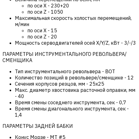
по оси Х
-
230+20
по оси Z
-
1050
Максимальная скорость холостых перемещений,
м/мин
по оси Х
-
15
по оси Z
-
20
Мощность серводвигателей осей X/Y/Z, кВт
-
3/-/3
ПАРАМЕТРЫ ИНСТРУМЕНТАЛЬНОГО РЕВОЛЬВЕРА/
СМЕНЩИКА
Тип инструментального револьвера
-
BOT
Количество позиций в револьвере/сменщике
-
12
Сечения корпусов резцов, мм
-
25х25
Макс. диаметр хвостовика расточной оправки, мм
-
40
Время смены соседнего инструмента, сек
-
0,7
Время смены диагонального инструмента, сек
-
1,4
ПАРАМЕТРЫ ЗАДНЕЙ БАБКИ
Конус Морзе
-
MT #5