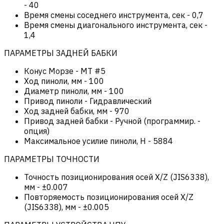
-
40
Время смены соседнего инструмента, сек
-
0,7
Время смены диагонального инструмента, сек
-
1,4
ПАРАМЕТРЫ ЗАДНЕЙ БАБКИ
Конус Морзе
-
MT #5
Ход пиноли, мм
-
100
Диаметр пиноли, мм
-
100
Привод пиноли
-
Гидравлический
Ход задней бабки, мм
-
970
Привод задней бабки
-
Ручной (программир. -
опция)
Максимальное усилие пиноли, Н
-
5884
ПАРАМЕТРЫ ТОЧНОСТИ
Точность позиционирования осей X/Z (JIS6338),
мм
-
±0.007
Повторяемость позиционирования осей X/Z
(JIS6338), мм
-
±0.005