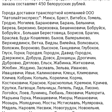
заказа составляет 450 белорусских рублей.
Города доставки транспортной компанией ООО
"Автолайтэкспресс": Минск, Брест, Витебск, Гомель,
Гродно, Могилев, Барановичи, Барань, Белыничи,
Береза, Березино, Березовка, Бешенковичи, Бобруйск,
Бобруйск , Большая Берестовица, Борисов, Брагин,
Браслав, Буда-Кошелево, Быхов, Валерьяново,
Верхнедвинск, Ветка, Видзы, Вилейка, Волковыск,
Воложин, Вороново, Высокое, Ганцевичи, Глубокое,
Глуск, Горки, Городея, Городок, Давид-Городок,
Дзержинск, Добруш, Довск, Докшицы, Дрогичин,
Дубровно, Дятлово, Ельск, Жабинка, Житковичи,
Жлобин , Жодино, Заславль, Зельва, Иваново,
Ивацевичи, Ивье, Калинковичи, Клецк, Климовичи,
Кличев, Кобрин, Копыль, Кореличи, Корма,
Костюковичи, Красное, Краснополье, Кремное, Кричев,
Крупки, Лагвощи, Лельчицы, Лепель, Лида, Лиозно,
Логойск, Лоев, Лунинец, Любань, Ляховичи, Малорита,
Марьина Горка, Микашевичи, Миоры, Михановичи,
Мозырь, Молодечно, Мосты, Мстиславль, Муляровка,
Мядель, Наровля, Несвиж, Новогрудок, Новоельня,