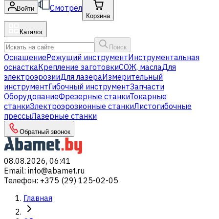
Смотрел
Войти
Корзина
Каталог
Поиск
Оснащение
Режущий инструмент
Инструментальная
оснастка
Крепление заготовки
СОЖ, масла
Для
электроэрозии
Для лазера
Измерительный
инструмент
Гибочный инструмент
Запчасти
Оборудование
Фрезерные станки
Токарные
станки
Электроэрозионные станки
Листогибочные
прессы
Лазерные станки
Обратный звонок
08.08.2026, 06:41
Email
:
info@abamet.ru
Телефон
:
+375 (29) 125-02-05
Главная