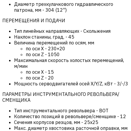
Диаметр трехкулачкового гидравлического
патрона, мм
-
304 (12'')
ПЕРЕМЕЩЕНИЯ И ПОДАЧИ
Тип линейных направляющих
-
Скольжения
Наклон станины, град.
-
45
Величина перемещений по осям, мм
по оси Х
-
230+20
по оси Z
-
1050
Максимальная скорость холостых перемещений,
м/мин
по оси Х
-
15
по оси Z
-
20
Мощность серводвигателей осей X/Y/Z, кВт
-
3/-/3
ПАРАМЕТРЫ ИНСТРУМЕНТАЛЬНОГО РЕВОЛЬВЕРА/
СМЕНЩИКА
Тип инструментального револьвера
-
BOT
Количество позиций в револьвере/сменщике
-
12
Сечения корпусов резцов, мм
-
25х25
Макс. диаметр хвостовика расточной оправки, мм