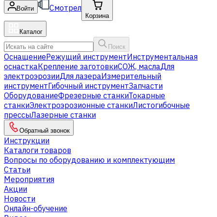
Смотрел
Войти
Корзина
Каталог
Поиск
Оснащение
Режущий инструмент
Инструментальная
оснастка
Крепление заготовки
СОЖ, масла
Для
электроэрозии
Для лазера
Измерительный
инструмент
Гибочный инструмент
Запчасти
Оборудование
Фрезерные станки
Токарные
станки
Электроэрозионные станки
Листогибочные
прессы
Лазерные станки
Обратный звонок
Инструкции
Каталоги товаров
Вопросы по оборудованию и комплектующим
Статьи
Мероприятия
Акции
Новости
Онлайн-обучение