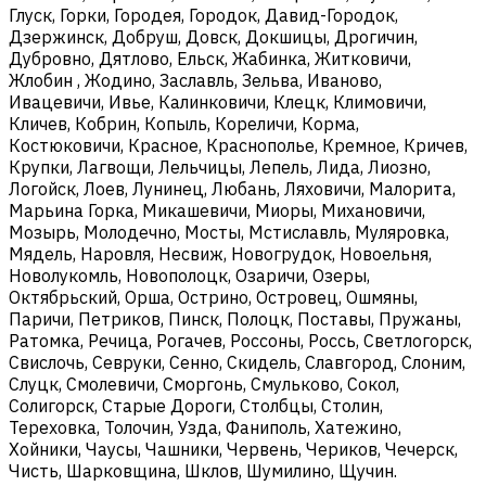
Глуск, Горки, Городея, Городок, Давид-Городок,
Дзержинск, Добруш, Довск, Докшицы, Дрогичин,
Дубровно, Дятлово, Ельск, Жабинка, Житковичи,
Жлобин , Жодино, Заславль, Зельва, Иваново,
Ивацевичи, Ивье, Калинковичи, Клецк, Климовичи,
Кличев, Кобрин, Копыль, Кореличи, Корма,
Костюковичи, Красное, Краснополье, Кремное, Кричев,
Крупки, Лагвощи, Лельчицы, Лепель, Лида, Лиозно,
Логойск, Лоев, Лунинец, Любань, Ляховичи, Малорита,
Марьина Горка, Микашевичи, Миоры, Михановичи,
Мозырь, Молодечно, Мосты, Мстиславль, Муляровка,
Мядель, Наровля, Несвиж, Новогрудок, Новоельня,
Новолукомль, Новополоцк, Озаричи, Озеры,
Октябрьский, Орша, Острино, Островец, Ошмяны,
Паричи, Петриков, Пинск, Полоцк, Поставы, Пружаны,
Ратомка, Речица, Рогачев, Россоны, Россь, Светлогорск,
Свислочь, Севруки, Сенно, Скидель, Славгород, Слоним,
Слуцк, Смолевичи, Сморгонь, Смульково, Сокол,
Солигорск, Старые Дороги, Столбцы, Столин,
Тереховка, Толочин, Узда, Фаниполь, Хатежино,
Хойники, Чаусы, Чашники, Червень, Чериков, Чечерск,
Чисть, Шарковщина, Шклов, Шумилино, Щучин.