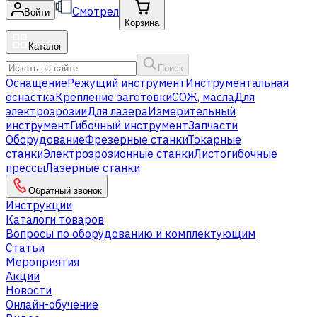
Смотрел
Войти
Корзина
Каталог
Поиск
Оснащение
Режущий инструмент
Инструментальная
оснастка
Крепление заготовки
СОЖ, масла
Для
электроэрозии
Для лазера
Измерительный
инструмент
Гибочный инструмент
Запчасти
Оборудование
Фрезерные станки
Токарные
станки
Электроэрозионные станки
Листогибочные
прессы
Лазерные станки
Обратный звонок
Инструкции
Каталоги товаров
Вопросы по оборудованию и комплектующим
Статьи
Мероприятия
Акции
Новости
Онлайн-обучение