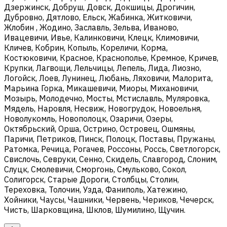
Дзержинск, Добруш, Довск, Докшицы, Дрогичин,
Дубровно, Дятлово, Ельск, Жабинка, Житковичи,
Жлобин , Жодино, Заславль, Зельва, Иваново,
Ивацевичи, Ивье, Калинковичи, Клецк, Климовичи,
Кличев, Кобрин, Копыль, Кореличи, Корма,
Костюковичи, Красное, Краснополье, Кремное, Кричев,
Крупки, Лагвощи, Лельчицы, Лепель, Лида, Лиозно,
Логойск, Лоев, Лунинец, Любань, Ляховичи, Малорита,
Марьина Горка, Микашевичи, Миоры, Михановичи,
Мозырь, Молодечно, Мосты, Мстиславль, Муляровка,
Мядель, Наровля, Несвиж, Новогрудок, Новоельня,
Новолукомль, Новополоцк, Озаричи, Озеры,
Октябрьский, Орша, Острино, Островец, Ошмяны,
Паричи, Петриков, Пинск, Полоцк, Поставы, Пружаны,
Ратомка, Речица, Рогачев, Россоны, Россь, Светлогорск,
Свислочь, Севруки, Сенно, Скидель, Славгород, Слоним,
Слуцк, Смолевичи, Сморгонь, Смульково, Сокол,
Солигорск, Старые Дороги, Столбцы, Столин,
Тереховка, Толочин, Узда, Фаниполь, Хатежино,
Хойники, Чаусы, Чашники, Червень, Чериков, Чечерск,
Чисть, Шарковщина, Шклов, Шумилино, Щучин.