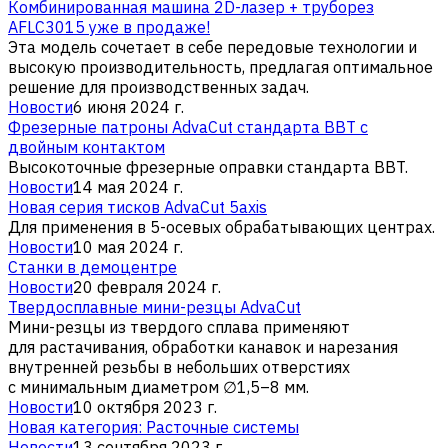
Комбинированная машина 2D-лазер + труборез
AFLC3015 уже в продаже!
Эта модель сочетает в себе передовые технологии и
высокую производительность, предлагая оптимальное
решение для производственных задач.
Новости
6 июня 2024 г.
Фрезерные патроны AdvaCut стандарта BBT с
двойным контактом
Высокоточные фрезерные оправки стандарта BBT.
Новости
14 мая 2024 г.
Новая серия тисков AdvaCut 5axis
Для применения в 5-осевых обрабатывающих центрах.
Новости
10 мая 2024 г.
Станки в демоцентре
Новости
20 февраля 2024 г.
Твердосплавные мини-резцы AdvaCut
Мини-резцы из твердого сплава применяют
для растачивания, обработки канавок и нарезания
внутренней резьбы в небольших отверстиях
с минимальным диаметром ∅1,5–8 мм.
Новости
10 октября 2023 г.
Новая категория: Расточные системы
Новости
13 сентября 2023 г.