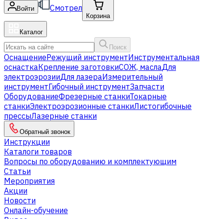
Смотрел
Войти
Корзина
Каталог
Поиск
Оснащение
Режущий инструмент
Инструментальная
оснастка
Крепление заготовки
СОЖ, масла
Для
электроэрозии
Для лазера
Измерительный
инструмент
Гибочный инструмент
Запчасти
Оборудование
Фрезерные станки
Токарные
станки
Электроэрозионные станки
Листогибочные
прессы
Лазерные станки
Обратный звонок
Инструкции
Каталоги товаров
Вопросы по оборудованию и комплектующим
Статьи
Мероприятия
Акции
Новости
Онлайн-обучение