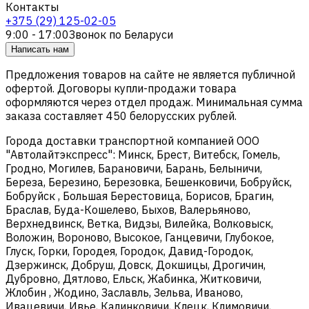
Контакты
+375 (29) 125-02-05
9:00 - 17:00
Звонок по Беларуси
Написать нам
Предложения товаров на сайте не является публичной
офертой. Договоры купли-продажи товара
оформляются через отдел продаж. Минимальная сумма
заказа составляет 450 белорусских рублей.
Города доставки транспортной компанией ООО
"Автолайтэкспресс": Минск, Брест, Витебск, Гомель,
Гродно, Могилев, Барановичи, Барань, Белыничи,
Береза, Березино, Березовка, Бешенковичи, Бобруйск,
Бобруйск , Большая Берестовица, Борисов, Брагин,
Браслав, Буда-Кошелево, Быхов, Валерьяново,
Верхнедвинск, Ветка, Видзы, Вилейка, Волковыск,
Воложин, Вороново, Высокое, Ганцевичи, Глубокое,
Глуск, Горки, Городея, Городок, Давид-Городок,
Дзержинск, Добруш, Довск, Докшицы, Дрогичин,
Дубровно, Дятлово, Ельск, Жабинка, Житковичи,
Жлобин , Жодино, Заславль, Зельва, Иваново,
Ивацевичи, Ивье, Калинковичи, Клецк, Климовичи,