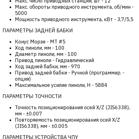
Макс. число приводных станций, шт
-
12
Макс. обороты приводного инструмента, об/мин
-
5000
Мощность приводного инструмента, кВт
-
3,7/5,5
ПАРАМЕТРЫ ЗАДНЕЙ БАБКИ
Конус Морзе
-
MT #5
Ход пиноли, мм
-
100
Диаметр пиноли, мм
-
100
Привод пиноли
-
Гидравлический
Ход задней бабки, мм
-
970
Привод задней бабки
-
Ручной (программир. -
опция)
Максимальное усилие пиноли, Н
-
5884
ПАРАМЕТРЫ ТОЧНОСТИ
Точность позиционирования осей X/Z (JIS6338),
мм
-
±0.007
Повторяемость позиционирования осей X/Z
(JIS6338), мм
-
±0.005
ПАРАМЕТРЫ УСТРОЙСТВА ЧПУ