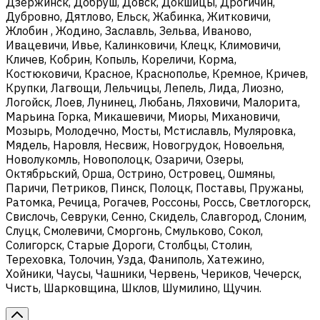
Дзержинск, Добруш, Довск, Докшицы, Дрогичин,
Дубровно, Дятлово, Ельск, Жабинка, Житковичи,
Жлобин , Жодино, Заславль, Зельва, Иваново,
Ивацевичи, Ивье, Калинковичи, Клецк, Климовичи,
Кличев, Кобрин, Копыль, Кореличи, Корма,
Костюковичи, Красное, Краснополье, Кремное, Кричев,
Крупки, Лагвощи, Лельчицы, Лепель, Лида, Лиозно,
Логойск, Лоев, Лунинец, Любань, Ляховичи, Малорита,
Марьина Горка, Микашевичи, Миоры, Михановичи,
Мозырь, Молодечно, Мосты, Мстиславль, Муляровка,
Мядель, Наровля, Несвиж, Новогрудок, Новоельня,
Новолукомль, Новополоцк, Озаричи, Озеры,
Октябрьский, Орша, Острино, Островец, Ошмяны,
Паричи, Петриков, Пинск, Полоцк, Поставы, Пружаны,
Ратомка, Речица, Рогачев, Россоны, Россь, Светлогорск,
Свислочь, Севруки, Сенно, Скидель, Славгород, Слоним,
Слуцк, Смолевичи, Сморгонь, Смульково, Сокол,
Солигорск, Старые Дороги, Столбцы, Столин,
Тереховка, Толочин, Узда, Фаниполь, Хатежино,
Хойники, Чаусы, Чашники, Червень, Чериков, Чечерск,
Чисть, Шарковщина, Шклов, Шумилино, Щучин.