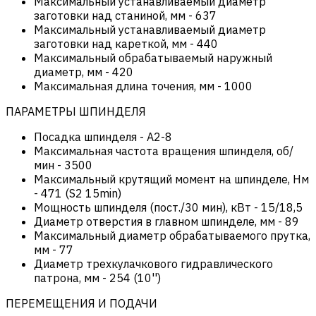
Максимальный устанавливаемый диаметр
заготовки над станиной, мм
-
637
Максимальный устанавливаемый диаметр
заготовки над кареткой, мм
-
440
Максимальный обрабатываемый наружный
диаметр, мм
-
420
Максимальная длина точения, мм
-
1000
ПАРАМЕТРЫ ШПИНДЕЛЯ
Посадка шпинделя
-
А2-8
Максимальная частота вращения шпинделя, об/
мин
-
3500
Максимальный крутящий момент на шпинделе, Нм
-
471 (S2 15min)
Мощность шпинделя (пост./30 мин), кВт
-
15/18,5
Диаметр отверстия в главном шпинделе, мм
-
89
Максимальный диаметр обрабатываемого прутка,
мм
-
77
Диаметр трехкулачкового гидравлического
патрона, мм
-
254 (10'')
ПЕРЕМЕЩЕНИЯ И ПОДАЧИ