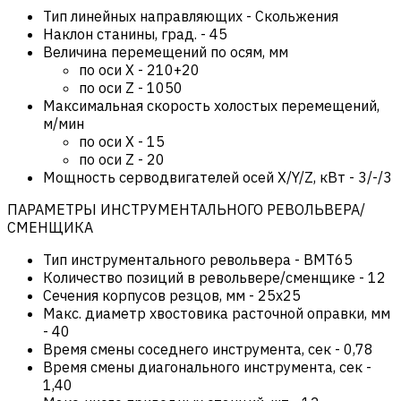
Тип линейных направляющих
-
Скольжения
Наклон станины, град.
-
45
Величина перемещений по осям, мм
по оси Х
-
210+20
по оси Z
-
1050
Максимальная скорость холостых перемещений,
м/мин
по оси Х
-
15
по оси Z
-
20
Мощность серводвигателей осей X/Y/Z, кВт
-
3/-/3
ПАРАМЕТРЫ ИНСТРУМЕНТАЛЬНОГО РЕВОЛЬВЕРА/
СМЕНЩИКА
Тип инструментального револьвера
-
BMT65
Количество позиций в револьвере/сменщике
-
12
Сечения корпусов резцов, мм
-
25х25
Макс. диаметр хвостовика расточной оправки, мм
-
40
Время смены соседнего инструмента, сек
-
0,78
Время смены диагонального инструмента, сек
-
1,40