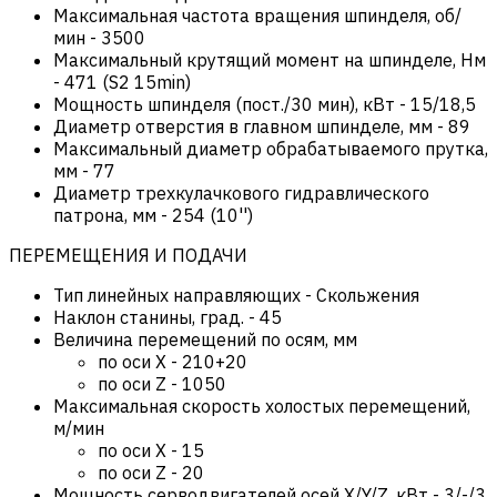
Максимальная частота вращения шпинделя, об/
мин
-
3500
Максимальный крутящий момент на шпинделе, Нм
-
471 (S2 15min)
Мощность шпинделя (пост./30 мин), кВт
-
15/18,5
Диаметр отверстия в главном шпинделе, мм
-
89
Максимальный диаметр обрабатываемого прутка,
мм
-
77
Диаметр трехкулачкового гидравлического
патрона, мм
-
254 (10'')
ПЕРЕМЕЩЕНИЯ И ПОДАЧИ
Тип линейных направляющих
-
Скольжения
Наклон станины, град.
-
45
Величина перемещений по осям, мм
по оси Х
-
210+20
по оси Z
-
1050
Максимальная скорость холостых перемещений,
м/мин
по оси Х
-
15
по оси Z
-
20
Мощность серводвигателей осей X/Y/Z, кВт
-
3/-/3