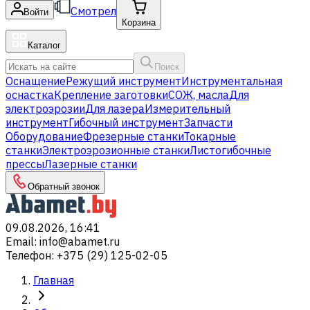
Смотрел
Войти
Корзина
Каталог
Поиск
Оснащение
Режущий инструмент
Инструментальная
оснастка
Крепление заготовки
СОЖ, масла
Для
электроэрозии
Для лазера
Измерительный
инструмент
Гибочный инструмент
Запчасти
Оборудование
Фрезерные станки
Токарные
станки
Электроэрозионные станки
Листогибочные
прессы
Лазерные станки
Обратный звонок
09.08.2026, 16:41
Email
:
info@abamet.ru
Телефон
:
+375 (29) 125-02-05
Главная