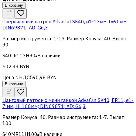
В корзину
Cверлильный патрон AdvaCut SK40, ø1-13мм, L=90мм,
DIN69871; AD; G6,3
Размер инструмента
:
1-13
.
Размер Конуса
:
40
.
Вылет
:
90
.
S40LR113H90
В наличии
502,33 BYN
Цена с НДС
590,98 BYN
В корзину
Цанговый патрон c мини гайкой AdvaCut SK40, ER11, ø1-
7 мм, H=100мм; DIN69871; AD; G6,3
Размер Конуса
:
40
.
Размер инструмента
:
1-7
.
Вылет
:
100
.
S40MR11H100
В наличии