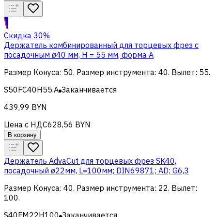
Скидка 30%
Держатель комбинированный для торцевых фрез с
посадочным ø40 мм, H = 55 мм, форма A
Размер Конуса
:
50
.
Размер инструмента
:
40
.
Вылет
:
55
.
S50FC40H55.A
Заканчивается
439,99 BYN
Цена с НДС
628,56 BYN
В корзину
Держатель AdvaCut для торцевых фрез SK40,
посадочный ø22мм, L=100мм; DIN69871; AD; G6,3
Размер Конуса
:
40
.
Размер инструмента
:
22
.
Вылет
:
100
.
S40FM22H100
Заканчивается