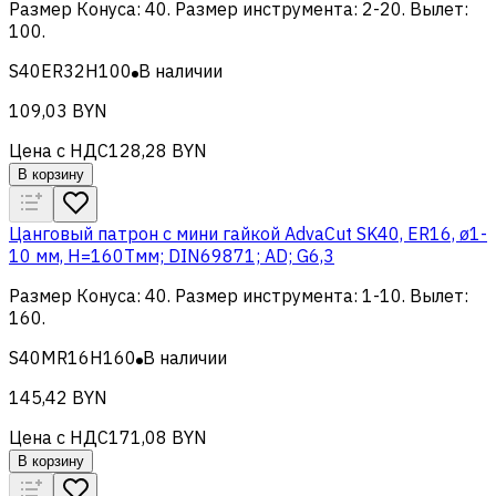
Размер Конуса
:
40
.
Размер инструмента
:
2-20
.
Вылет
:
100
.
S40ER32H100
В наличии
109,03 BYN
Цена с НДС
128,28 BYN
В корзину
Цанговый патрон c мини гайкой AdvaCut SK40, ER16, ø1-
10 мм, H=160Tмм; DIN69871; AD; G6,3
Размер Конуса
:
40
.
Размер инструмента
:
1-10
.
Вылет
:
160
.
S40MR16H160
В наличии
145,42 BYN
Цена с НДС
171,08 BYN
В корзину