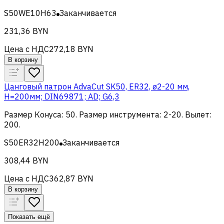
S50WE10H63
Заканчивается
231,36 BYN
Цена с НДС
272,18 BYN
В корзину
Цанговый патрон AdvaCut SK50, ER32, ø2-20 мм,
H=200мм; DIN69871; AD; G6,3
Размер Конуса
:
50
.
Размер инструмента
:
2-20
.
Вылет
:
200
.
S50ER32H200
Заканчивается
308,44 BYN
Цена с НДС
362,87 BYN
В корзину
Показать ещё