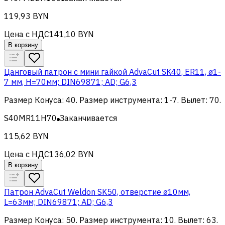
119,93 BYN
Цена с НДС
141,10 BYN
В корзину
Цанговый патрон c мини гайкой AdvaCut SK40, ER11, ø1-
7 мм, H=70мм; DIN69871; AD; G6,3
Размер Конуса
:
40
.
Размер инструмента
:
1-7
.
Вылет
:
70
.
S40MR11H70
Заканчивается
115,62 BYN
Цена с НДС
136,02 BYN
В корзину
Патрон AdvaCut Weldon SK50, отверстие ø10мм,
L=63мм; DIN69871; AD; G6,3
Размер Конуса
:
50
.
Размер инструмента
:
10
.
Вылет
:
63
.