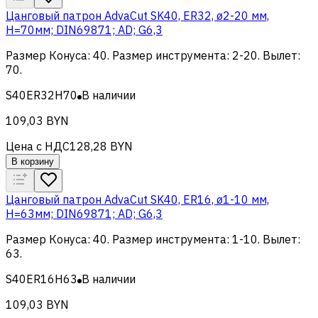
Цанговый патрон AdvaCut SK40, ER32, ø2-20 мм,
H=70мм; DIN69871; AD; G6,3
Размер Конуса
:
40
.
Размер инструмента
:
2-20
.
Вылет
:
70
.
S40ER32H70
В наличии
109,03 BYN
Цена с НДС
128,28 BYN
В корзину
Цанговый патрон AdvaCut SK40, ER16, ø1-10 мм,
H=63мм; DIN69871; AD; G6,3
Размер Конуса
:
40
.
Размер инструмента
:
1-10
.
Вылет
:
63
.
S40ER16H63
В наличии
109,03 BYN