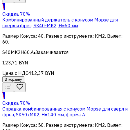
Скидка 70%
Комбинированный держатель с конусом Морзе для
сверл и фрез, SK40-MK2, H=60 мм
Размер Конуса
:
40
.
Размер инструмента
:
КМ2
.
Вылет
:
60
.
S40MK2H60.A
Заканчивается
123,71 BYN
Цена с НДС
412,37 BYN
В корзину
Скидка 70%
Оправка комбинированная с конусом Морзе для сверл и
фрез, SK50xMK2, H=140 мм, форма A
Размер Конуса
:
50
.
Размер инструмента
:
КМ2
.
Вылет
: