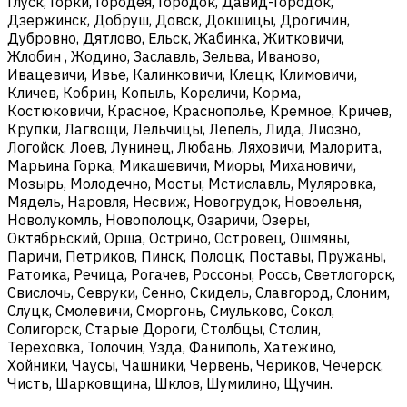
Глуск, Горки, Городея, Городок, Давид-Городок,
Дзержинск, Добруш, Довск, Докшицы, Дрогичин,
Дубровно, Дятлово, Ельск, Жабинка, Житковичи,
Жлобин , Жодино, Заславль, Зельва, Иваново,
Ивацевичи, Ивье, Калинковичи, Клецк, Климовичи,
Кличев, Кобрин, Копыль, Кореличи, Корма,
Костюковичи, Красное, Краснополье, Кремное, Кричев,
Крупки, Лагвощи, Лельчицы, Лепель, Лида, Лиозно,
Логойск, Лоев, Лунинец, Любань, Ляховичи, Малорита,
Марьина Горка, Микашевичи, Миоры, Михановичи,
Мозырь, Молодечно, Мосты, Мстиславль, Муляровка,
Мядель, Наровля, Несвиж, Новогрудок, Новоельня,
Новолукомль, Новополоцк, Озаричи, Озеры,
Октябрьский, Орша, Острино, Островец, Ошмяны,
Паричи, Петриков, Пинск, Полоцк, Поставы, Пружаны,
Ратомка, Речица, Рогачев, Россоны, Россь, Светлогорск,
Свислочь, Севруки, Сенно, Скидель, Славгород, Слоним,
Слуцк, Смолевичи, Сморгонь, Смульково, Сокол,
Солигорск, Старые Дороги, Столбцы, Столин,
Тереховка, Толочин, Узда, Фаниполь, Хатежино,
Хойники, Чаусы, Чашники, Червень, Чериков, Чечерск,
Чисть, Шарковщина, Шклов, Шумилино, Щучин.