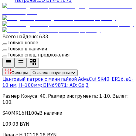
Всего найдено: 633
Только новое
Только в наличии
Только спец. предложения
Фильтры
Сначала популярные
Цанговый патрон c мини гайкой AdvaCut SK40, ER16, ø1-
10 мм, H=100мм; DIN69871; AD; G6,3
Размер Конуса
:
40
.
Размер инструмента
:
1-10
.
Вылет
:
100
.
S40MR16H100
В наличии
109,03 BYN
Цена с НДС
128,28 BYN