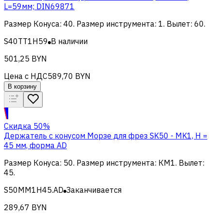
L=59мм; DIN69871
Размер Конуса
:
40
.
Размер инструмента
:
1
.
Вылет
:
60
.
S40TT1H59
В наличии
501,25 BYN
Цена с НДС
589,70 BYN
В корзину
Скидка 50%
Держатель с конусом Морзе для фрез SK50 - MK1, H =
45 мм, форма AD
Размер Конуса
:
50
.
Размер инструмента
:
КМ1
.
Вылет
:
45
.
S50MM1H45.AD
Заканчивается
289,67 BYN