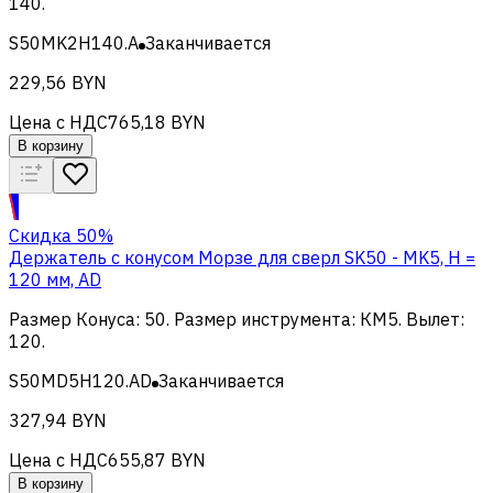
140
.
S50MK2H140.A
Заканчивается
229,56 BYN
Цена с НДС
765,18 BYN
В корзину
Скидка 50%
Держатель с конусом Морзе для сверл SK50 - MK5, H =
120 мм, AD
Размер Конуса
:
50
.
Размер инструмента
:
КМ5
.
Вылет
:
120
.
S50MD5H120.AD
Заканчивается
327,94 BYN
Цена с НДС
655,87 BYN
В корзину