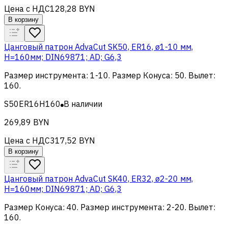
Цена с НДС
128,28 BYN
В корзину
Цанговый патрон AdvaCut SK50, ER16, ø1-10 мм,
H=160мм; DIN69871; AD; G6,3
Размер инструмента
:
1-10
.
Размер Конуса
:
50
.
Вылет
:
160
.
S50ER16H160
В наличии
269,89 BYN
Цена с НДС
317,52 BYN
В корзину
Цанговый патрон AdvaCut SK40, ER32, ø2-20 мм,
H=160мм; DIN69871; AD; G6,3
Размер Конуса
:
40
.
Размер инструмента
:
2-20
.
Вылет
:
160
.