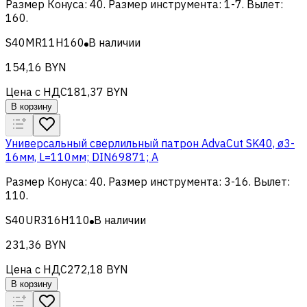
Размер Конуса
:
40
.
Размер инструмента
:
1-7
.
Вылет
:
160
.
S40MR11H160
В наличии
154,16 BYN
Цена с НДС
181,37 BYN
В корзину
Универсальный сверлильный патрон AdvaCut SK40, ø3-
16мм, L=110мм; DIN69871; A
Размер Конуса
:
40
.
Размер инструмента
:
3-16
.
Вылет
:
110
.
S40UR316H110
В наличии
231,36 BYN
Цена с НДС
272,18 BYN
В корзину