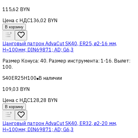
115,62 BYN
Цена с НДС
136,02 BYN
В корзину
Цанговый патрон AdvaCut SK40, ER25, ø2-16 мм,
H=100мм; DIN69871; AD; G6,3
Размер Конуса
:
40
.
Размер инструмента
:
1-16
.
Вылет
:
100
.
S40ER25H100
В наличии
109,03 BYN
Цена с НДС
128,28 BYN
В корзину
Цанговый патрон AdvaCut SK40, ER32, ø2-20 мм,
H=100мм; DIN69871; AD; G6,3