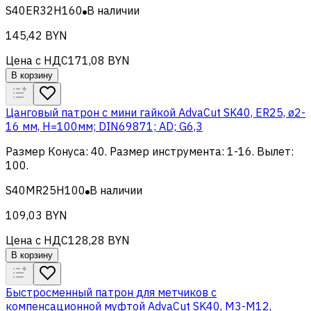
S40ER32H160
В наличии
145,42 BYN
Цена с НДС
171,08 BYN
В корзину
Цанговый патрон c мини гайкой AdvaCut SK40, ER25, ø2-
16 мм, H=100мм; DIN69871; AD; G6,3
Размер Конуса
:
40
.
Размер инструмента
:
1-16
.
Вылет
:
100
.
S40MR25H100
В наличии
109,03 BYN
Цена с НДС
128,28 BYN
В корзину
Быстросменный патрон для метчиков с
компенсационной муфтой AdvaCut SK40, M3-M12,