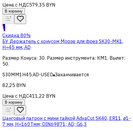
Цена с НДС
579,35 BYN
В корзину
Скидка 80%
БУ Держатель с конусом Морзе для фрез SK30-MK1,
H=45 мм, AD
Размер Конуса
:
30
.
Размер инструмента
:
КМ1
.
Вылет
:
50
.
S30MM1H45.AD-USED
Заканчивается
82,25 BYN
Цена с НДС
411,22 BYN
В корзину
Цанговый патрон c мини гайкой AdvaCut SK40, ER11, ø1-
7 мм, H=160Tмм; DIN69871; AD; G6,3