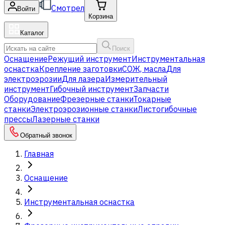
Смотрел
Войти
Корзина
Каталог
Поиск
Оснащение
Режущий инструмент
Инструментальная
оснастка
Крепление заготовки
СОЖ, масла
Для
электроэрозии
Для лазера
Измерительный
инструмент
Гибочный инструмент
Запчасти
Оборудование
Фрезерные станки
Токарные
станки
Электроэрозионные станки
Листогибочные
прессы
Лазерные станки
Обратный звонок
Главная
Оснащение
Инструментальная оснастка