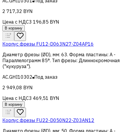
AC.GHI10301
Под заказ
2 717,32 BYN
Цена с НДС
3 196,85 BYN
В корзину
Корпус фрезы FU12-D063N27-Z04AP16
Диаметр фрезы (ØD), мм
:
63
.
Форма пластины
:
A -
Параллелограмм 85°
.
Тип фрезы
:
Длиннокромочная
("кукуруза")
.
AC.GHI10302
Под заказ
2 949,08 BYN
Цена с НДС
3 469,51 BYN
В корзину
Корпус фрезы FU22-D050N22-Z03AN12
Диаметр фрезы (ØD), мм
:
50
.
Форма пластины
:
A -