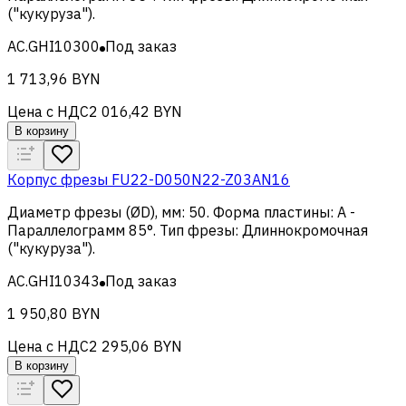
("кукуруза")
.
AC.GHI10300
Под заказ
1 713,96 BYN
Цена с НДС
2 016,42 BYN
В корзину
Корпус фрезы FU22-D050N22-Z03AN16
Диаметр фрезы (ØD), мм
:
50
.
Форма пластины
:
A -
Параллелограмм 85°
.
Тип фрезы
:
Длиннокромочная
("кукуруза")
.
AC.GHI10343
Под заказ
1 950,80 BYN
Цена с НДС
2 295,06 BYN
В корзину