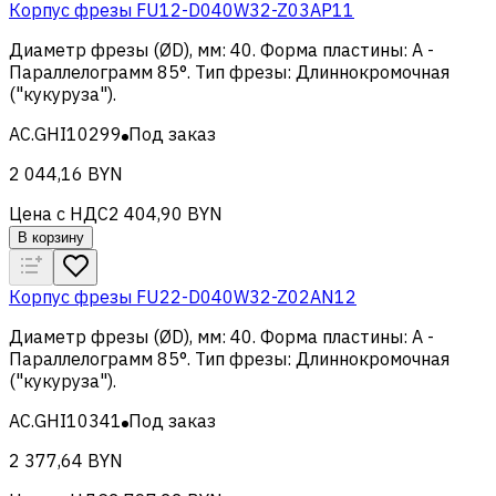
Корпус фрезы FU12-D040W32-Z03AP11
Диаметр фрезы (ØD), мм
:
40
.
Форма пластины
:
A -
Параллелограмм 85°
.
Тип фрезы
:
Длиннокромочная
("кукуруза")
.
AC.GHI10299
Под заказ
2 044,16 BYN
Цена с НДС
2 404,90 BYN
В корзину
Корпус фрезы FU22-D040W32-Z02AN12
Диаметр фрезы (ØD), мм
:
40
.
Форма пластины
:
A -
Параллелограмм 85°
.
Тип фрезы
:
Длиннокромочная
("кукуруза")
.
AC.GHI10341
Под заказ
2 377,64 BYN