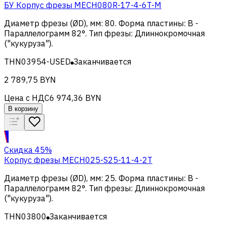
БУ Корпус фрезы MECH080R-17-4-6T-M
Диаметр фрезы (ØD), мм
:
80
.
Форма пластины
:
B -
Параллелограмм 82°
.
Тип фрезы
:
Длиннокромочная
("кукуруза")
.
THN03954-USED
Заканчивается
2 789,75 BYN
Цена с НДС
6 974,36 BYN
В корзину
Скидка 45%
Корпус фрезы MECH025-S25-11-4-2T
Диаметр фрезы (ØD), мм
:
25
.
Форма пластины
:
B -
Параллелограмм 82°
.
Тип фрезы
:
Длиннокромочная
("кукуруза")
.
THN03800
Заканчивается