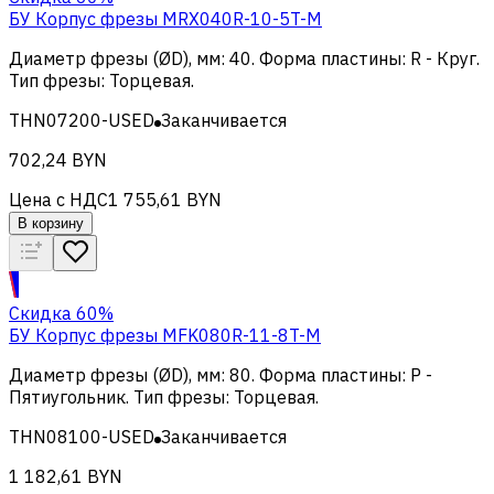
БУ Корпус фрезы MRX040R-10-5T-M
Диаметр фрезы (ØD), мм
:
40
.
Форма пластины
:
R - Круг
.
Тип фрезы
:
Торцевая
.
THN07200-USED
Заканчивается
702,24 BYN
Цена с НДС
1 755,61 BYN
В корзину
Скидка 60%
БУ Корпус фрезы MFK080R-11-8T-M
Диаметр фрезы (ØD), мм
:
80
.
Форма пластины
:
P -
Пятиугольник
.
Тип фрезы
:
Торцевая
.
THN08100-USED
Заканчивается
1 182,61 BYN