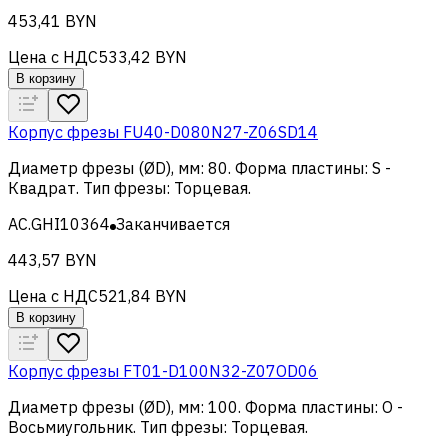
453,41 BYN
Цена с НДС
533,42 BYN
В корзину
Корпус фрезы FU40-D080N27-Z06SD14
Диаметр фрезы (ØD), мм
:
80
.
Форма пластины
:
S -
Квадрат
.
Тип фрезы
:
Торцевая
.
AC.GHI10364
Заканчивается
443,57 BYN
Цена с НДС
521,84 BYN
В корзину
Корпус фрезы FT01-D100N32-Z07OD06
Диаметр фрезы (ØD), мм
:
100
.
Форма пластины
:
O -
Восьмиугольник
.
Тип фрезы
:
Торцевая
.