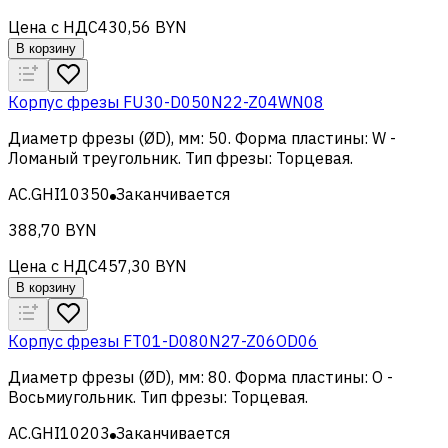
Цена с НДС
430,56 BYN
В корзину
Корпус фрезы FU30-D050N22-Z04WN08
Диаметр фрезы (ØD), мм
:
50
.
Форма пластины
:
W -
Ломаный треугольник
.
Тип фрезы
:
Торцевая
.
AC.GHI10350
Заканчивается
388,70 BYN
Цена с НДС
457,30 BYN
В корзину
Корпус фрезы FT01-D080N27-Z06OD06
Диаметр фрезы (ØD), мм
:
80
.
Форма пластины
:
O -
Восьмиугольник
.
Тип фрезы
:
Торцевая
.
AC.GHI10203
Заканчивается