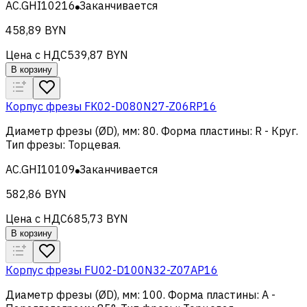
AC.GHI10216
Заканчивается
458,89 BYN
Цена с НДС
539,87 BYN
В корзину
Корпус фрезы FK02-D080N27-Z06RP16
Диаметр фрезы (ØD), мм
:
80
.
Форма пластины
:
R - Круг
.
Тип фрезы
:
Торцевая
.
AC.GHI10109
Заканчивается
582,86 BYN
Цена с НДС
685,73 BYN
В корзину
Корпус фрезы FU02-D100N32-Z07AP16
Диаметр фрезы (ØD), мм
:
100
.
Форма пластины
:
A -