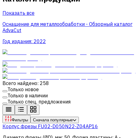
Показать все
Оснащение для металлообработки - Обзорный каталог
AdvaCut
Год издания:
2022
Всего найдено: 258
Только новое
Только в наличии
Только спец. предложения
Фильтры
Сначала популярные
Корпус фрезы FU02-D050N22-Z04AP16
Диаметр фрезы (ØD), мм
:
50
.
Форма пластины
:
A -