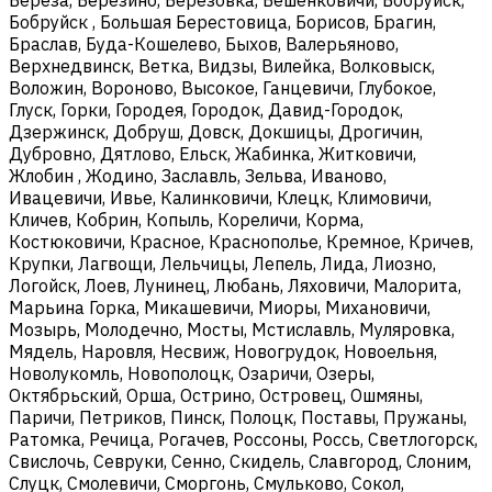
Бобруйск , Большая Берестовица, Борисов, Брагин,
Браслав, Буда-Кошелево, Быхов, Валерьяново,
Верхнедвинск, Ветка, Видзы, Вилейка, Волковыск,
Воложин, Вороново, Высокое, Ганцевичи, Глубокое,
Глуск, Горки, Городея, Городок, Давид-Городок,
Дзержинск, Добруш, Довск, Докшицы, Дрогичин,
Дубровно, Дятлово, Ельск, Жабинка, Житковичи,
Жлобин , Жодино, Заславль, Зельва, Иваново,
Ивацевичи, Ивье, Калинковичи, Клецк, Климовичи,
Кличев, Кобрин, Копыль, Кореличи, Корма,
Костюковичи, Красное, Краснополье, Кремное, Кричев,
Крупки, Лагвощи, Лельчицы, Лепель, Лида, Лиозно,
Логойск, Лоев, Лунинец, Любань, Ляховичи, Малорита,
Марьина Горка, Микашевичи, Миоры, Михановичи,
Мозырь, Молодечно, Мосты, Мстиславль, Муляровка,
Мядель, Наровля, Несвиж, Новогрудок, Новоельня,
Новолукомль, Новополоцк, Озаричи, Озеры,
Октябрьский, Орша, Острино, Островец, Ошмяны,
Паричи, Петриков, Пинск, Полоцк, Поставы, Пружаны,
Ратомка, Речица, Рогачев, Россоны, Россь, Светлогорск,
Свислочь, Севруки, Сенно, Скидель, Славгород, Слоним,
Слуцк, Смолевичи, Сморгонь, Смульково, Сокол,