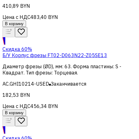
410,89 BYN
Цена с НДС
483,40 BYN
В корзину
Скидка 60%
Б/У Корпус фрезы FT02-D063N22-Z05SE13
Диаметр фрезы (ØD), мм
:
63
.
Форма пластины
:
S -
Квадрат
.
Тип фрезы
:
Торцевая
.
AC.GHI10214-USED
Заканчивается
182,53 BYN
Цена с НДС
456,34 BYN
В корзину
Скидка 60%