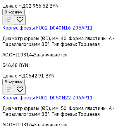
Цена с НДС
2 956,52 BYN
В корзину
Корпус фрезы FU02-D040N16-Z05AP11
Диаметр фрезы (ØD), мм
:
40
.
Форма пластины
:
A -
Параллелограмм 85°
.
Тип фрезы
:
Торцевая
.
AC.GHI10314
Заканчивается
546,48 BYN
Цена с НДС
642,91 BYN
В корзину
Корпус фрезы FU02-D050N22-Z06AP11
Диаметр фрезы (ØD), мм
:
50
.
Форма пластины
:
A -
Параллелограмм 85°
.
Тип фрезы
:
Торцевая
.
AC.GHI10316
Заканчивается