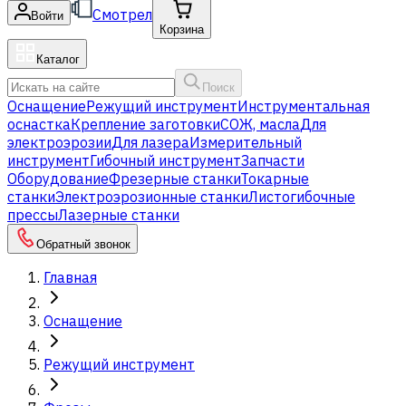
Смотрел
Войти
Корзина
Каталог
Поиск
Оснащение
Режущий инструмент
Инструментальная
оснастка
Крепление заготовки
СОЖ, масла
Для
электроэрозии
Для лазера
Измерительный
инструмент
Гибочный инструмент
Запчасти
Оборудование
Фрезерные станки
Токарные
станки
Электроэрозионные станки
Листогибочные
прессы
Лазерные станки
Обратный звонок
Главная
Оснащение
Режущий инструмент