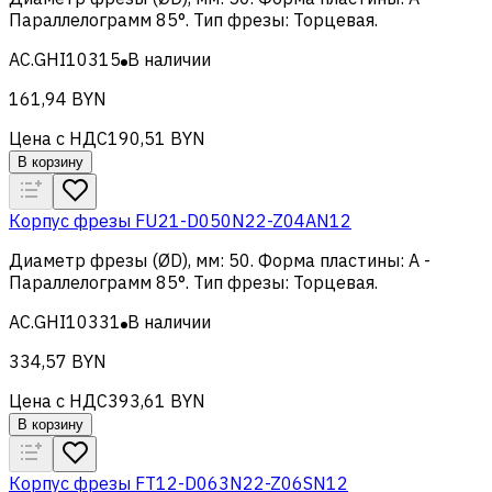
Параллелограмм 85°
.
Тип фрезы
:
Торцевая
.
AC.GHI10315
В наличии
161,94 BYN
Цена с НДС
190,51 BYN
В корзину
Корпус фрезы FU21-D050N22-Z04AN12
Диаметр фрезы (ØD), мм
:
50
.
Форма пластины
:
A -
Параллелограмм 85°
.
Тип фрезы
:
Торцевая
.
AC.GHI10331
В наличии
334,57 BYN
Цена с НДС
393,61 BYN
В корзину
Корпус фрезы FT12-D063N22-Z06SN12