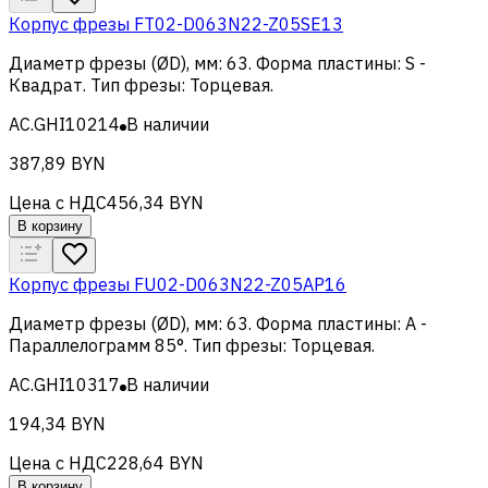
Корпус фрезы FT02-D063N22-Z05SE13
Диаметр фрезы (ØD), мм
:
63
.
Форма пластины
:
S -
Квадрат
.
Тип фрезы
:
Торцевая
.
AC.GHI10214
В наличии
387,89 BYN
Цена с НДС
456,34 BYN
В корзину
Корпус фрезы FU02-D063N22-Z05AP16
Диаметр фрезы (ØD), мм
:
63
.
Форма пластины
:
A -
Параллелограмм 85°
.
Тип фрезы
:
Торцевая
.
AC.GHI10317
В наличии
194,34 BYN
Цена с НДС
228,64 BYN
В корзину