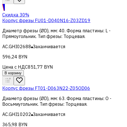
Скидка 30%
Корпус фрезы FU01-D040N16-Z03ZD19
Диаметр фрезы (ØD), мм
:
40
.
Форма пластины
:
L -
Прямоугольник
.
Тип фрезы
:
Торцевая
.
AC.GHI02688
Заканчивается
596,24 BYN
Цена с НДС
851,77 BYN
В корзину
Корпус фрезы FT01-D063N22-Z05OD06
Диаметр фрезы (ØD), мм
:
63
.
Форма пластины
:
O -
Восьмиугольник
.
Тип фрезы
:
Торцевая
.
AC.GHI10202
Заканчивается
365,98 BYN