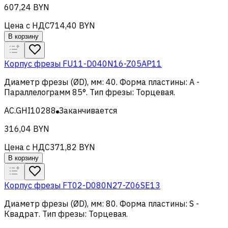
607,24 BYN
Цена с НДС
714,40 BYN
В корзину
Корпус фрезы FU11-D040N16-Z05AP11
Диаметр фрезы (ØD), мм
:
40
.
Форма пластины
:
A -
Параллелограмм 85°
.
Тип фрезы
:
Торцевая
.
AC.GHI10288
Заканчивается
316,04 BYN
Цена с НДС
371,82 BYN
В корзину
Корпус фрезы FT02-D080N27-Z06SE13
Диаметр фрезы (ØD), мм
:
80
.
Форма пластины
:
S -
Квадрат
.
Тип фрезы
:
Торцевая
.