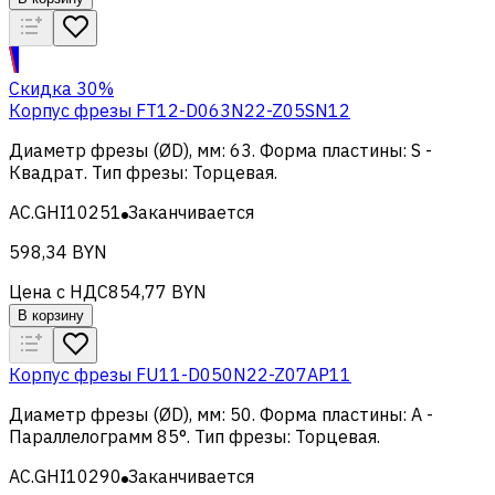
Скидка 30%
Корпус фрезы FT12-D063N22-Z05SN12
Диаметр фрезы (ØD), мм
:
63
.
Форма пластины
:
S -
Квадрат
.
Тип фрезы
:
Торцевая
.
AC.GHI10251
Заканчивается
598,34 BYN
Цена с НДС
854,77 BYN
В корзину
Корпус фрезы FU11-D050N22-Z07AP11
Диаметр фрезы (ØD), мм
:
50
.
Форма пластины
:
A -
Параллелограмм 85°
.
Тип фрезы
:
Торцевая
.
AC.GHI10290
Заканчивается