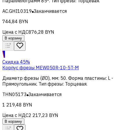
Параллелограмм 85°
.
Тип фрезы
:
Торцевая
.
AC.GHI10319
Заканчивается
744,84 BYN
Цена с НДС
876,28 BYN
В корзину
Скидка 45%
Корпус фрезы MEW050R-10-5T-M
Диаметр фрезы (ØD), мм
:
50
.
Форма пластины
:
L -
Прямоугольник
.
Тип фрезы
:
Торцевая
.
THN05173
Заканчивается
1 219,48 BYN
Цена с НДС
2 217,23 BYN
В корзину