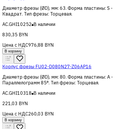
Диаметр фрезы (ØD), мм
:
63
.
Форма пластины
:
S -
Квадрат
.
Тип фрезы
:
Торцевая
.
AC.GHI10252
В наличии
830,35 BYN
Цена с НДС
976,88 BYN
В корзину
Корпус фрезы FU02-D080N27-Z06AP16
Диаметр фрезы (ØD), мм
:
80
.
Форма пластины
:
A -
Параллелограмм 85°
.
Тип фрезы
:
Торцевая
.
AC.GHI10318
В наличии
221,03 BYN
Цена с НДС
260,03 BYN
В корзину