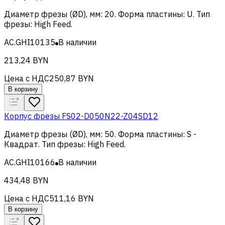
Диаметр фрезы (ØD), мм
:
20
.
Форма пластины
:
U
.
Тип
фрезы
:
High Feed
.
AC.GHI10135
В наличии
213,24 BYN
Цена с НДС
250,87 BYN
В корзину
Корпус фрезы FS02-D050N22-Z04SD12
Диаметр фрезы (ØD), мм
:
50
.
Форма пластины
:
S -
Квадрат
.
Тип фрезы
:
High Feed
.
AC.GHI10166
В наличии
434,48 BYN
Цена с НДС
511,16 BYN
В корзину