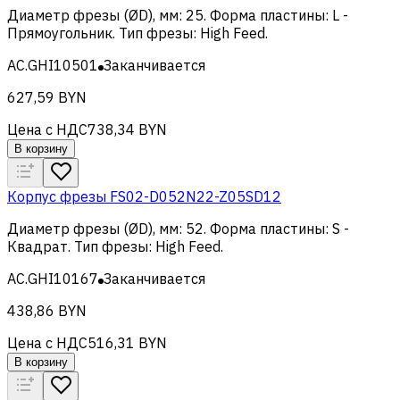
Диаметр фрезы (ØD), мм
:
25
.
Форма пластины
:
L -
Прямоугольник
.
Тип фрезы
:
High Feed
.
AC.GHI10501
Заканчивается
627,59 BYN
Цена с НДС
738,34 BYN
В корзину
Корпус фрезы FS02-D052N22-Z05SD12
Диаметр фрезы (ØD), мм
:
52
.
Форма пластины
:
S -
Квадрат
.
Тип фрезы
:
High Feed
.
AC.GHI10167
Заканчивается
438,86 BYN
Цена с НДС
516,31 BYN
В корзину