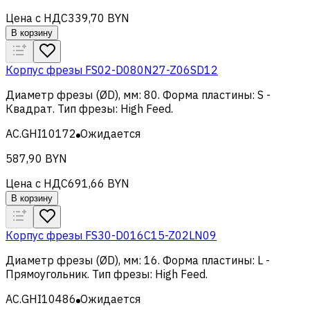
Цена с НДС
339,70 BYN
В корзину
Корпус фрезы FS02-D080N27-Z06SD12
Диаметр фрезы (ØD), мм
:
80
.
Форма пластины
:
S -
Квадрат
.
Тип фрезы
:
High Feed
.
AC.GHI10172
Ожидается
587,90 BYN
Цена с НДС
691,66 BYN
В корзину
Корпус фрезы FS30-D016C15-Z02LN09
Диаметр фрезы (ØD), мм
:
16
.
Форма пластины
:
L -
Прямоугольник
.
Тип фрезы
:
High Feed
.
AC.GHI10486
Ожидается