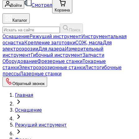
Смотрел
Войти
Корзина
Каталог
Поиск
Оснащение
Режущий инструмент
Инструментальная
оснастка
Крепление заготовки
СОЖ, масла
Для
электроэрозии
Для лазера
Измерительный
инструмент
Гибочный инструмент
Запчасти
Оборудование
Фрезерные станки
Токарные
станки
Электроэрозионные станки
Листогибочные
прессы
Лазерные станки
Обратный звонок
Главная
Оснащение
Режущий инструмент