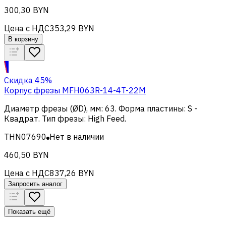
300,30 BYN
Цена с НДС
353,29 BYN
В корзину
Скидка 45%
Корпус фрезы MFH063R-14-4T-22M
Диаметр фрезы (ØD), мм
:
63
.
Форма пластины
:
S -
Квадрат
.
Тип фрезы
:
High Feed
.
THN07690
Нет в наличии
460,50 BYN
Цена с НДС
837,26 BYN
Запросить аналог
Показать ещё