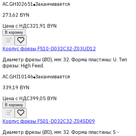
AC.GHI02651
Заканчивается
273,62 BYN
Цена с НДС
321,91 BYN
В корзину
Корпус фрезы FS10-D032C32-Z03UD12
Диаметр фрезы (ØD), мм
:
32
.
Форма пластины
:
U
.
Тип
фрезы
:
High Feed
.
AC.GHI10146
Заканчивается
339,19 BYN
Цена с НДС
399,05 BYN
В корзину
Корпус фрезы FS01-D032C32-Z04SD09
Диаметр фрезы (ØD), мм
:
32
.
Форма пластины
:
S -