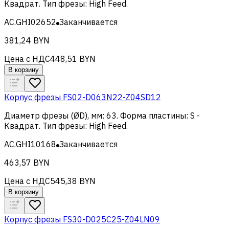
Квадрат
.
Тип фрезы
:
High Feed
.
AC.GHI02652
Заканчивается
381,24 BYN
Цена с НДС
448,51 BYN
В корзину
Корпус фрезы FS02-D063N22-Z04SD12
Диаметр фрезы (ØD), мм
:
63
.
Форма пластины
:
S -
Квадрат
.
Тип фрезы
:
High Feed
.
AC.GHI10168
Заканчивается
463,57 BYN
Цена с НДС
545,38 BYN
В корзину
Корпус фрезы FS30-D025C25-Z04LN09