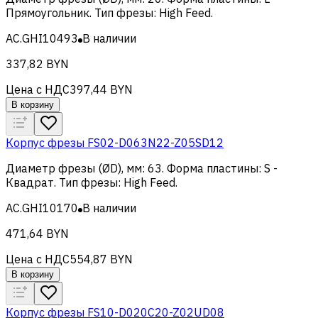
Прямоугольник
.
Тип фрезы
:
High Feed
.
AC.GHI10493
В наличии
337,82 BYN
Цена с НДС
397,44 BYN
В корзину
Корпус фрезы FS02-D063N22-Z05SD12
Диаметр фрезы (ØD), мм
:
63
.
Форма пластины
:
S -
Квадрат
.
Тип фрезы
:
High Feed
.
AC.GHI10170
В наличии
471,64 BYN
Цена с НДС
554,87 BYN
В корзину
Корпус фрезы FS10-D020C20-Z02UD08