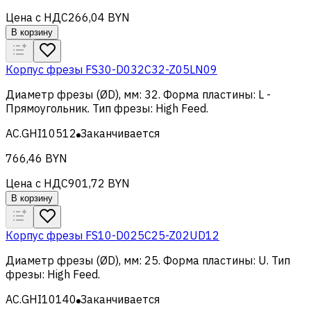
Цена с НДС
266,04 BYN
В корзину
Корпус фрезы FS30-D032C32-Z05LN09
Диаметр фрезы (ØD), мм
:
32
.
Форма пластины
:
L -
Прямоугольник
.
Тип фрезы
:
High Feed
.
AC.GHI10512
Заканчивается
766,46 BYN
Цена с НДС
901,72 BYN
В корзину
Корпус фрезы FS10-D025C25-Z02UD12
Диаметр фрезы (ØD), мм
:
25
.
Форма пластины
:
U
.
Тип
фрезы
:
High Feed
.
AC.GHI10140
Заканчивается