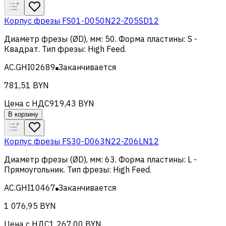
Корпус фрезы FS01-D050N22-Z05SD12
Диаметр фрезы (ØD), мм
:
50
.
Форма пластины
:
S -
Квадрат
.
Тип фрезы
:
High Feed
.
AC.GHI02689
Заканчивается
781,51 BYN
Цена с НДС
919,43 BYN
В корзину
Корпус фрезы FS30-D063N22-Z06LN12
Диаметр фрезы (ØD), мм
:
63
.
Форма пластины
:
L -
Прямоугольник
.
Тип фрезы
:
High Feed
.
AC.GHI10467
Заканчивается
1 076,95 BYN
Цена с НДС
1 267,00 BYN