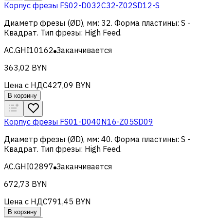
Корпус фрезы FS02-D032C32-Z02SD12-S
Диаметр фрезы (ØD), мм
:
32
.
Форма пластины
:
S -
Квадрат
.
Тип фрезы
:
High Feed
.
AC.GHI10162
Заканчивается
363,02 BYN
Цена с НДС
427,09 BYN
В корзину
Корпус фрезы FS01-D040N16-Z05SD09
Диаметр фрезы (ØD), мм
:
40
.
Форма пластины
:
S -
Квадрат
.
Тип фрезы
:
High Feed
.
AC.GHI02897
Заканчивается
672,73 BYN
Цена с НДС
791,45 BYN
В корзину