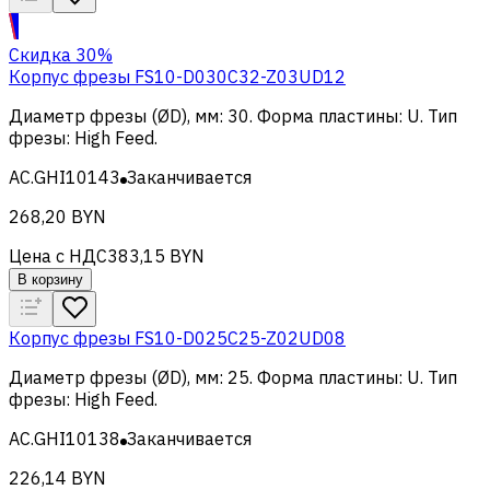
Скидка 30%
Корпус фрезы FS10-D030C32-Z03UD12
Диаметр фрезы (ØD), мм
:
30
.
Форма пластины
:
U
.
Тип
фрезы
:
High Feed
.
AC.GHI10143
Заканчивается
268,20 BYN
Цена с НДС
383,15 BYN
В корзину
Корпус фрезы FS10-D025C25-Z02UD08
Диаметр фрезы (ØD), мм
:
25
.
Форма пластины
:
U
.
Тип
фрезы
:
High Feed
.
AC.GHI10138
Заканчивается
226,14 BYN