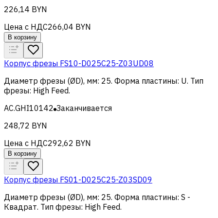
226,14 BYN
Цена с НДС
266,04 BYN
В корзину
Корпус фрезы FS10-D025C25-Z03UD08
Диаметр фрезы (ØD), мм
:
25
.
Форма пластины
:
U
.
Тип
фрезы
:
High Feed
.
AC.GHI10142
Заканчивается
248,72 BYN
Цена с НДС
292,62 BYN
В корзину
Корпус фрезы FS01-D025C25-Z03SD09
Диаметр фрезы (ØD), мм
:
25
.
Форма пластины
:
S -
Квадрат
.
Тип фрезы
:
High Feed
.