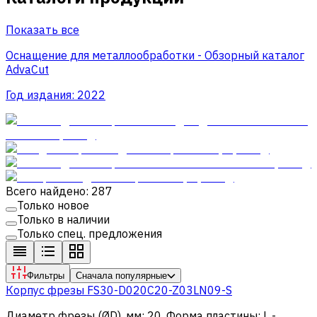
Показать все
Оснащение для металлообработки - Обзорный каталог
AdvaCut
Год издания:
2022
Всего найдено: 287
Только новое
Только в наличии
Только спец. предложения
Фильтры
Сначала популярные
Корпус фрезы FS30-D020C20-Z03LN09-S
Диаметр фрезы (ØD), мм
:
20
.
Форма пластины
:
L -