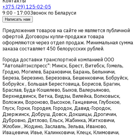
Контакты
+375 (29) 125-02-05
9:00 - 17:00
Звонок по Беларуси
Написать нам
Предложения товаров на сайте не является публичной
офертой. Договоры купли-продажи товара
оформляются через отдел продаж. Минимальная сумма
заказа составляет 450 белорусских рублей.
Города доставки транспортной компанией ООО
"Автолайтэкспресс": Минск, Брест, Витебск, Гомель,
Гродно, Могилев, Барановичи, Барань, Белыничи,
Береза, Березино, Березовка, Бешенковичи, Бобруйск,
Бобруйск , Большая Берестовица, Борисов, Брагин,
Браслав, Буда-Кошелево, Быхов, Валерьяново,
Верхнедвинск, Ветка, Видзы, Вилейка, Волковыск,
Воложин, Вороново, Высокое, Ганцевичи, Глубокое,
Глуск, Горки, Городея, Городок, Давид-Городок,
Дзержинск, Добруш, Довск, Докшицы, Дрогичин,
Дубровно, Дятлово, Ельск, Жабинка, Житковичи,
Жлобин , Жодино, Заславль, Зельва, Иваново,
Ивацевичи, Ивье, Калинковичи, Клецк, Климовичи,