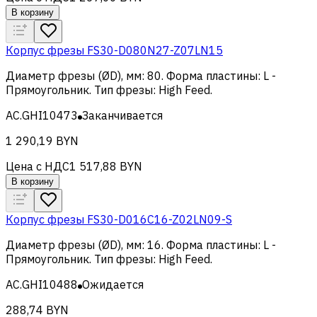
В корзину
Корпус фрезы FS30-D080N27-Z07LN15
Диаметр фрезы (ØD), мм
:
80
.
Форма пластины
:
L -
Прямоугольник
.
Тип фрезы
:
High Feed
.
AC.GHI10473
Заканчивается
1 290,19 BYN
Цена с НДС
1 517,88 BYN
В корзину
Корпус фрезы FS30-D016C16-Z02LN09-S
Диаметр фрезы (ØD), мм
:
16
.
Форма пластины
:
L -
Прямоугольник
.
Тип фрезы
:
High Feed
.
AC.GHI10488
Ожидается
288,74 BYN