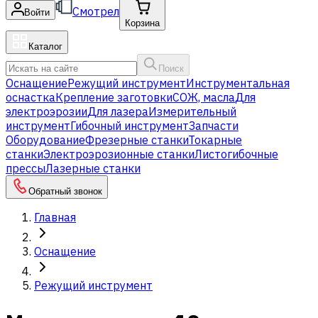
Смотрел
Войти
Корзина
Каталог
Поиск
Оснащение
Режущий инструмент
Инструментальная
оснастка
Крепление заготовки
СОЖ, масла
Для
электроэрозии
Для лазера
Измерительный
инструмент
Гибочный инструмент
Запчасти
Оборудование
Фрезерные станки
Токарные
станки
Электроэрозионные станки
Листогибочные
прессы
Лазерные станки
Обратный звонок
Главная
Оснащение
Режущий инструмент