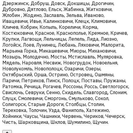
Дзержинск, Добруш, Довск, Докшицы, Дрогичин,
Дубровно, Дятлово, Ельск, Жабинка, Житковичи,
Жлобин , Жодино, Заславль, Зельва, Иваново,
Ивацевичи, Ивье, Калинковичи, Клецк, Климовичи,
Кличев, Кобрин, Копыль, Кореличи, Корма,
Костюковичи, Красное, Краснополье, Кремное, Кричев,
Крупки, Лагвощи, Лельчицы, Лепель, Лида, Лиозно,
Логойск, Лоев, Лунинец, Любань, Ляховичи, Малорита,
Марьина Горка, Микашевичи, Миоры, Михановичи,
Мозырь, Молодечно, Мосты, Мстиславль, Муляровка,
Мядель, Наровля, Несвиж, Новогрудок, Новоельня,
Новолукомль, Новополоцк, Озаричи, Озеры,
Октябрьский, Орша, Острино, Островец, Ошмяны,
Паричи, Петриков, Пинск, Полоцк, Поставы, Пружаны,
Ратомка, Речица, Рогачев, Россоны, Россь, Светлогорск,
Свислочь, Севруки, Сенно, Скидель, Славгород, Слоним,
Слуцк, Смолевичи, Сморгонь, Смульково, Сокол,
Солигорск, Старые Дороги, Столбцы, Столин,
Тереховка, Толочин, Узда, Фаниполь, Хатежино,
Хойники, Чаусы, Чашники, Червень, Чериков, Чечерск,
Чисть, Шарковщина, Шклов, Шумилино, Щучин.