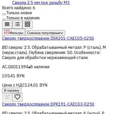
Сверла 2.5 мм под резьбу М3
Всего найдено: 6
Только новое
Только в наличии
Фильтры
Сначала популярные
Сверло твердосплавное DSK201-CAEC05-0250
ØD сверла
:
2.5
.
Обрабатываемый металл
:
Р (сталь), M
(нерж.сталь)
.
Глубина сверления
:
5D
.
Особенности
:
Сверло для обработки нержавеющей стали
.
AC.GSD11594
В наличии
105,41 BYN
Цена с НДС
124,01 BYN
В корзину
Сверло твердосплавное DPK191-CAEC03-0250
ØD сверла
:
2.5
.
Обрабатываемый металл
:
K (чугун), Р