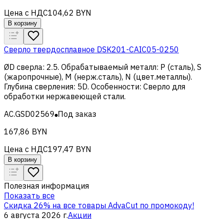
Цена с НДС
104,62 BYN
В корзину
Сверло твердосплавное DSK201-CAIC05-0250
ØD сверла
:
2.5
.
Обрабатываемый металл
:
Р (сталь), S
(жаропрочные), M (нерж.сталь), N (цвет.металлы)
.
Глубина сверления
:
5D
.
Особенности
:
Сверло для
обработки нержавеющей стали
.
AC.GSD02569
Под заказ
167,86 BYN
Цена с НДС
197,47 BYN
В корзину
Полезная информация
Показать все
Скидка 26% на все товары AdvaCut по промокоду!
6 августа 2026 г.
Акции