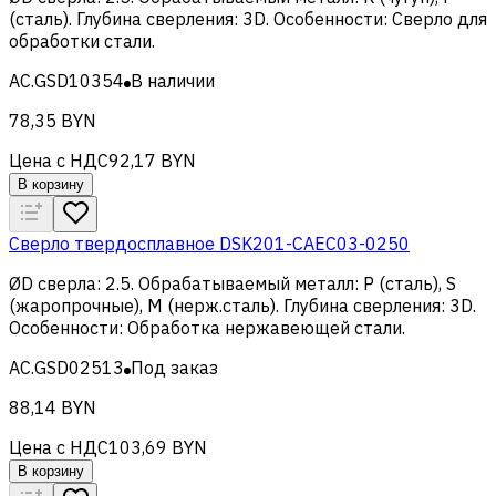
(сталь)
.
Глубина сверления
:
3D
.
Особенности
:
Сверло для
обработки стали
.
AC.GSD10354
В наличии
78,35 BYN
Цена с НДС
92,17 BYN
В корзину
Сверло твердосплавное DSK201-CAEC03-0250
ØD сверла
:
2.5
.
Обрабатываемый металл
:
Р (сталь), S
(жаропрочные), M (нерж.сталь)
.
Глубина сверления
:
3D
.
Особенности
:
Обработка нержавеющей стали
.
AC.GSD02513
Под заказ
88,14 BYN
Цена с НДС
103,69 BYN
В корзину