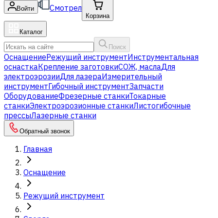
Смотрел
Войти
Корзина
Каталог
Поиск
Оснащение
Режущий инструмент
Инструментальная
оснастка
Крепление заготовки
СОЖ, масла
Для
электроэрозии
Для лазера
Измерительный
инструмент
Гибочный инструмент
Запчасти
Оборудование
Фрезерные станки
Токарные
станки
Электроэрозионные станки
Листогибочные
прессы
Лазерные станки
Обратный звонок
Главная
Оснащение
Режущий инструмент