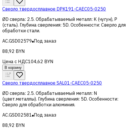
Сверло твердосплавное DPK191-CAEC05-0250
ØD сверла
:
2.5
.
Обрабатываемый металл
:
K (чугун), Р
(сталь)
.
Глубина сверления
:
5D
.
Особенности
:
Сверло для
обработки стали
.
AC.GSD02579
Под заказ
88,92 BYN
Цена с НДС
104,62 BYN
В корзину
Сверло твердосплавное SAL01-CAEC05-0250
ØD сверла
:
2.5
.
Обрабатываемый металл
:
N
(цвет.металлы)
.
Глубина сверления
:
5D
.
Особенности
:
Сверло для обработки алюминия
.
AC.GSD02581
Под заказ
88,92 BYN