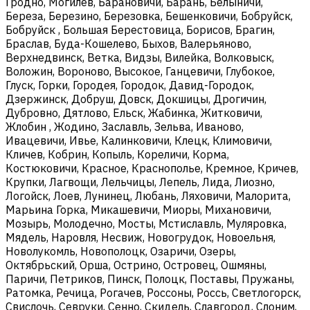
Гродно, Могилев, Барановичи, Барань, Белыничи,
Береза, Березино, Березовка, Бешенковичи, Бобруйск,
Бобруйск , Большая Берестовица, Борисов, Брагин,
Браслав, Буда-Кошелево, Быхов, Валерьяново,
Верхнедвинск, Ветка, Видзы, Вилейка, Волковыск,
Воложин, Вороново, Высокое, Ганцевичи, Глубокое,
Глуск, Горки, Городея, Городок, Давид-Городок,
Дзержинск, Добруш, Довск, Докшицы, Дрогичин,
Дубровно, Дятлово, Ельск, Жабинка, Житковичи,
Жлобин , Жодино, Заславль, Зельва, Иваново,
Ивацевичи, Ивье, Калинковичи, Клецк, Климовичи,
Кличев, Кобрин, Копыль, Кореличи, Корма,
Костюковичи, Красное, Краснополье, Кремное, Кричев,
Крупки, Лагвощи, Лельчицы, Лепель, Лида, Лиозно,
Логойск, Лоев, Лунинец, Любань, Ляховичи, Малорита,
Марьина Горка, Микашевичи, Миоры, Михановичи,
Мозырь, Молодечно, Мосты, Мстиславль, Муляровка,
Мядель, Наровля, Несвиж, Новогрудок, Новоельня,
Новолукомль, Новополоцк, Озаричи, Озеры,
Октябрьский, Орша, Острино, Островец, Ошмяны,
Паричи, Петриков, Пинск, Полоцк, Поставы, Пружаны,
Ратомка, Речица, Рогачев, Россоны, Россь, Светлогорск,
Свислочь, Севруки, Сенно, Скидель, Славгород, Слоним,