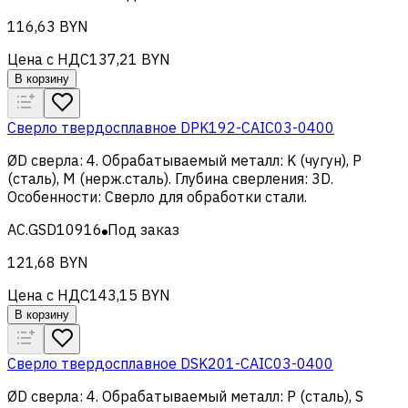
116,63 BYN
Цена с НДС
137,21 BYN
В корзину
Сверло твердосплавное DPK192-CAIC03-0400
ØD сверла
:
4
.
Обрабатываемый металл
:
K (чугун), Р
(сталь), M (нерж.сталь)
.
Глубина сверления
:
3D
.
Особенности
:
Сверло для обработки стали
.
AC.GSD10916
Под заказ
121,68 BYN
Цена с НДС
143,15 BYN
В корзину
Сверло твердосплавное DSK201-CAIC03-0400
ØD сверла
:
4
.
Обрабатываемый металл
:
Р (сталь), S