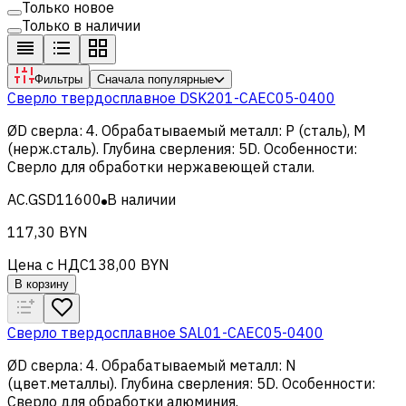
Только новое
Только в наличии
Фильтры
Сначала популярные
Сверло твердосплавное DSK201-CAEC05-0400
ØD сверла
:
4
.
Обрабатываемый металл
:
Р (сталь), M
(нерж.сталь)
.
Глубина сверления
:
5D
.
Особенности
:
Сверло для обработки нержавеющей стали
.
AC.GSD11600
В наличии
117,30 BYN
Цена с НДС
138,00 BYN
В корзину
Сверло твердосплавное SAL01-CAEC05-0400
ØD сверла
:
4
.
Обрабатываемый металл
:
N
(цвет.металлы)
.
Глубина сверления
:
5D
.
Особенности
:
Сверло для обработки алюминия
.