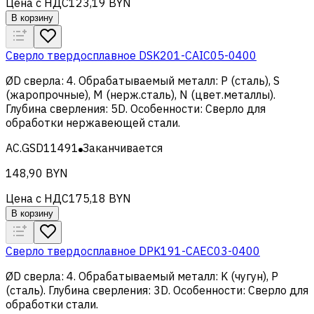
Цена с НДС
123,19 BYN
В корзину
Сверло твердосплавное DSK201-CAIC05-0400
ØD сверла
:
4
.
Обрабатываемый металл
:
Р (сталь), S
(жаропрочные), M (нерж.сталь), N (цвет.металлы)
.
Глубина сверления
:
5D
.
Особенности
:
Сверло для
обработки нержавеющей стали
.
AC.GSD11491
Заканчивается
148,90 BYN
Цена с НДС
175,18 BYN
В корзину
Сверло твердосплавное DPK191-CAEC03-0400
ØD сверла
:
4
.
Обрабатываемый металл
:
K (чугун), Р
(сталь)
.
Глубина сверления
:
3D
.
Особенности
:
Сверло для
обработки стали
.