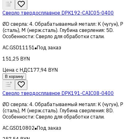
Сверло твердосплавное DPK192-CAIC05-0400
ØD сверла
:
4
.
Обрабатываемый металл
:
K (чугун), Р
(сталь), M (нерж.сталь)
.
Глубина сверления
:
5D
.
Особенности
:
Сверло для обработки стали
.
AC.GSD11151
Под заказ
151,25 BYN
Цена с НДС
177,94 BYN
В корзину
Сверло твердосплавное DPK191-CAIC08-0400
ØD сверла
:
4
.
Обрабатываемый металл
:
K (чугун), Р
(сталь), M (нерж.сталь)
.
Глубина сверления
:
8D
.
Особенности
:
Сверло для обработки стали
.
AC.GSD10802
Под заказ
257,54 BYN