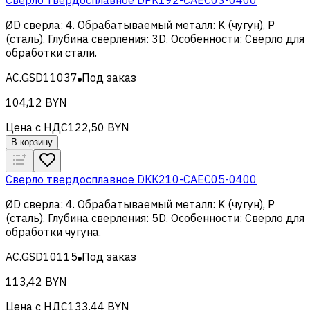
ØD сверла
:
4
.
Обрабатываемый металл
:
K (чугун), Р
(сталь)
.
Глубина сверления
:
3D
.
Особенности
:
Сверло для
обработки стали
.
AC.GSD11037
Под заказ
104,12 BYN
Цена с НДС
122,50 BYN
В корзину
Сверло твердосплавное DKK210-CAEC05-0400
ØD сверла
:
4
.
Обрабатываемый металл
:
K (чугун), Р
(сталь)
.
Глубина сверления
:
5D
.
Особенности
:
Сверло для
обработки чугуна
.
AC.GSD10115
Под заказ
113,42 BYN
Цена с НДС
133,44 BYN