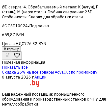
ØD сверла
:
4
.
Обрабатываемый металл
:
K (чугун), Р
(сталь), M (нерж.сталь)
.
Глубина сверления
:
25D
.
Особенности
:
Сверло для обработки стали
.
AC.GSD10024
Под заказ
659,87 BYN
Цена с НДС
776,32 BYN
В корзину
Полезная информация
Показать все
Скидка 26% на все товары AdvaCut по промокоду!
6 августа 2026 г.
Акции
Ваш надежный поставщик промышленного
оборудования и производственных станков с ЧПУ для
металлообработки