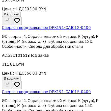
Цена с НДС
303,00 BYN
В корзину
Сверло твердосплавное DPK191-CAIC12-0400
ØD сверла
:
4
.
Обрабатываемый металл
:
K (чугун), Р
(сталь), M (нерж.сталь)
.
Глубина сверления
:
12D
.
Особенности
:
Сверло для обработки стали
.
AC.GSD10161
Под заказ
311,81 BYN
Цена с НДС
366,83 BYN
В корзину
Сверло твердосплавное DPK191-CAIC15-0400
ØD сверла
:
4
.
Обрабатываемый металл
:
K (чугун), Р
(сталь), M (нерж.сталь)
.
Глубина сверления
:
15D
.
Особенности
:
Сверло для обработки стали
.