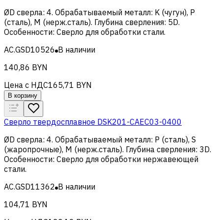
ØD сверла
:
4
.
Обрабатываемый металл
:
K (чугун), Р
(сталь), M (нерж.сталь)
.
Глубина сверления
:
5D
.
Особенности
:
Сверло для обработки стали
.
AC.GSD10526
В наличии
140,86 BYN
Цена с НДС
165,71 BYN
В корзину
Сверло твердосплавное DSK201-CAEC03-0400
ØD сверла
:
4
.
Обрабатываемый металл
:
Р (сталь), S
(жаропрочные), M (нерж.сталь)
.
Глубина сверления
:
3D
.
Особенности
:
Сверло для обработки нержавеющей
стали
.
AC.GSD11362
В наличии
104,71 BYN