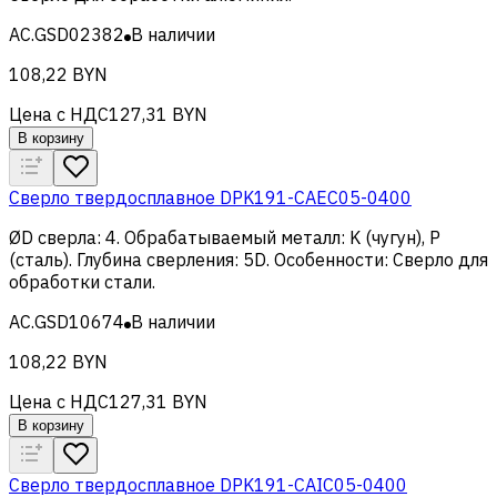
AC.GSD02382
В наличии
108,22 BYN
Цена с НДС
127,31 BYN
В корзину
Сверло твердосплавное DPK191-CAEC05-0400
ØD сверла
:
4
.
Обрабатываемый металл
:
K (чугун), Р
(сталь)
.
Глубина сверления
:
5D
.
Особенности
:
Сверло для
обработки стали
.
AC.GSD10674
В наличии
108,22 BYN
Цена с НДС
127,31 BYN
В корзину
Сверло твердосплавное DPK191-CAIC05-0400