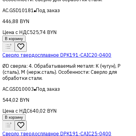
AC.GSD10181
Под заказ
446,88 BYN
Цена с НДС
525,74 BYN
В корзину
Сверло твердосплавное DPK191-CAIC20-0400
ØD сверла
:
4
.
Обрабатываемый металл
:
K (чугун), Р
(сталь), M (нерж.сталь)
.
Особенности
:
Сверло для
обработки стали
.
AC.GSD10003
Под заказ
544,02 BYN
Цена с НДС
640,02 BYN
В корзину
Сверло твердосплавное DPK191-CAIC25-0400