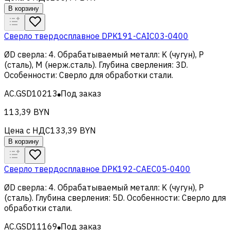
В корзину
Сверло твердосплавное DPK191-CAIC03-0400
ØD сверла
:
4
.
Обрабатываемый металл
:
K (чугун), Р
(сталь), M (нерж.сталь)
.
Глубина сверления
:
3D
.
Особенности
:
Сверло для обработки стали
.
AC.GSD10213
Под заказ
113,39 BYN
Цена с НДС
133,39 BYN
В корзину
Сверло твердосплавное DPK192-CAEC05-0400
ØD сверла
:
4
.
Обрабатываемый металл
:
K (чугун), Р
(сталь)
.
Глубина сверления
:
5D
.
Особенности
:
Сверло для
обработки стали
.
AC.GSD11169
Под заказ