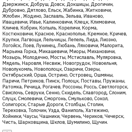
Дзержинск, Добруш, Довск, Докшицы, Дрогичин,
Дубровно, Дятлово, Ельск, Жабинка, Житковичи,
Жлобин , Жодино, Заславль, Зельва, Иваново,
Ивацевичи, Ивье, Калинковичи, Клецк, Климовичи,
Кличев, Кобрин, Копыль, Кореличи, Корма,
Костюковичи, Красное, Краснополье, Кремное, Кричев,
Крупки, Лагвощи, Лельчицы, Лепель, Лида, Лиозно,
Логойск, Лоев, Лунинец, Любань, Ляховичи, Малорита,
Марьина Горка, Микашевичи, Миоры, Михановичи,
Мозырь, Молодечно, Мосты, Мстиславль, Муляровка,
Мядель, Наровля, Несвиж, Новогрудок, Новоельня,
Новолукомль, Новополоцк, Озаричи, Озеры,
Октябрьский, Орша, Острино, Островец, Ошмяны,
Паричи, Петриков, Пинск, Полоцк, Поставы, Пружаны,
Ратомка, Речица, Рогачев, Россоны, Россь, Светлогорск,
Свислочь, Севруки, Сенно, Скидель, Славгород, Слоним,
Слуцк, Смолевичи, Сморгонь, Смульково, Сокол,
Солигорск, Старые Дороги, Столбцы, Столин,
Тереховка, Толочин, Узда, Фаниполь, Хатежино,
Хойники, Чаусы, Чашники, Червень, Чериков, Чечерск,
Чисть, Шарковщина, Шклов, Шумилино, Щучин.