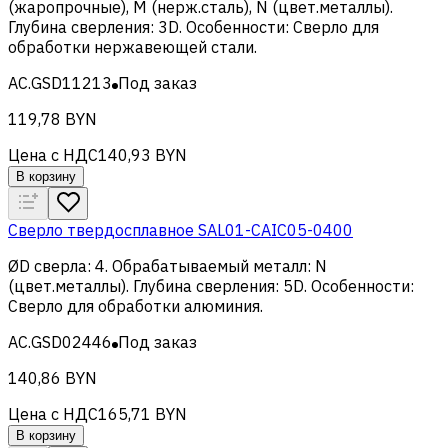
(жаропрочные), M (нерж.сталь), N (цвет.металлы)
.
Глубина сверления
:
3D
.
Особенности
:
Сверло для
обработки нержавеющей стали
.
AC.GSD11213
Под заказ
119,78 BYN
Цена с НДС
140,93 BYN
В корзину
Сверло твердосплавное SAL01-CAIC05-0400
ØD сверла
:
4
.
Обрабатываемый металл
:
N
(цвет.металлы)
.
Глубина сверления
:
5D
.
Особенности
:
Сверло для обработки алюминия
.
AC.GSD02446
Под заказ
140,86 BYN
Цена с НДС
165,71 BYN
В корзину