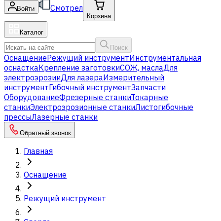
Смотрел
Войти
Корзина
Каталог
Поиск
Оснащение
Режущий инструмент
Инструментальная
оснастка
Крепление заготовки
СОЖ, масла
Для
электроэрозии
Для лазера
Измерительный
инструмент
Гибочный инструмент
Запчасти
Оборудование
Фрезерные станки
Токарные
станки
Электроэрозионные станки
Листогибочные
прессы
Лазерные станки
Обратный звонок
Главная
Оснащение
Режущий инструмент