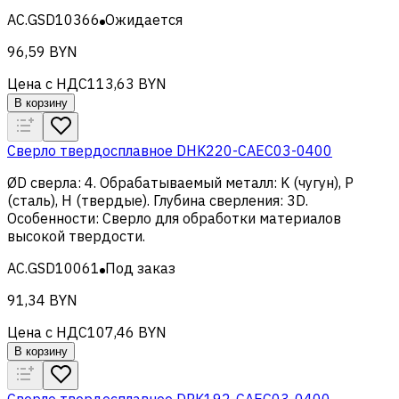
AC.GSD10366
Ожидается
96,59 BYN
Цена с НДС
113,63 BYN
В корзину
Сверло твердосплавное DHK220-CAEC03-0400
ØD сверла
:
4
.
Обрабатываемый металл
:
K (чугун), Р
(сталь), H (твердые)
.
Глубина сверления
:
3D
.
Особенности
:
Сверло для обработки материалов
высокой твердости
.
AC.GSD10061
Под заказ
91,34 BYN
Цена с НДС
107,46 BYN
В корзину
Сверло твердосплавное DPK192-CAEC03-0400