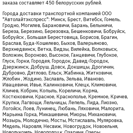
заказа составляет 450 белорусских рублей.
Города доставки транспортной компанией ООО
"Автолайтэкспресс": Минск, Брест, Витебск, Гомель,
Гродно, Могилев, Барановичи, Барань, Белыничи,
Береза, Березино, Березовка, Бешенковичи, Бобруйск,
Бобруйск , Большая Берестовица, Борисов, Брагин,
Браслав, Буда-Кошелево, Быхов, Валерьяново,
Верхнедвинск, Ветка, Видзы, Вилейка, Волковыск,
Воложин, Вороново, Высокое, Ганцевичи, Глубокое,
Глуск, Горки, Городея, Городок, Давид-Городок,
Дзержинск, Добруш, Довск, Докшицы, Дрогичин,
Дубровно, Дятлово, Ельск, Жабинка, Житковичи,
Жлобин , Жодино, Заславль, Зельва, Иваново,
Ивацевичи, Ивье, Калинковичи, Клецк, Климовичи,
Кличев, Кобрин, Копыль, Кореличи, Корма,
Костюковичи, Красное, Краснополье, Кремное, Кричев,
Крупки, Лагвощи, Лельчицы, Лепель, Лида, Лиозно,
Логойск, Лоев, Лунинец, Любань, Ляховичи, Малорита,
Марьина Горка, Микашевичи, Миоры, Михановичи,
Мозырь, Молодечно, Мосты, Мстиславль, Муляровка,
Мядель, Наровля, Несвиж, Новогрудок, Новоельня,
Новолукомль, Новополоцк, Озаричи, Озеры,