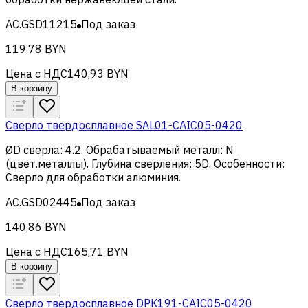
AC.GSD11215
Под заказ
119,78 BYN
Цена с НДС
140,93 BYN
В корзину
Сверло твердосплавное SAL01-CAIC05-0420
ØD сверла
:
4.2
.
Обрабатываемый металл
:
N
(цвет.металлы)
.
Глубина сверления
:
5D
.
Особенности
:
Сверло для обработки алюминия
.
AC.GSD02445
Под заказ
140,86 BYN
Цена с НДС
165,71 BYN
В корзину
Сверло твердосплавное DPK191-CAIC05-0420