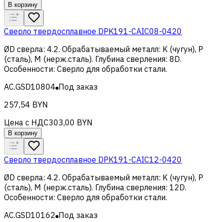
В корзину
Сверло твердосплавное DPK191-CAIC08-0420
ØD сверла
:
4.2
.
Обрабатываемый металл
:
K (чугун), Р
(сталь), M (нерж.сталь)
.
Глубина сверления
:
8D
.
Особенности
:
Сверло для обработки стали
.
AC.GSD10804
Под заказ
257,54 BYN
Цена с НДС
303,00 BYN
В корзину
Сверло твердосплавное DPK191-CAIC12-0420
ØD сверла
:
4.2
.
Обрабатываемый металл
:
K (чугун), Р
(сталь), M (нерж.сталь)
.
Глубина сверления
:
12D
.
Особенности
:
Сверло для обработки стали
.
AC.GSD10162
Под заказ