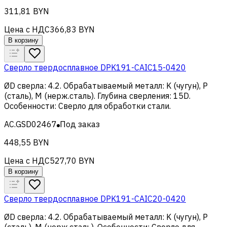
311,81 BYN
Цена с НДС
366,83 BYN
В корзину
Сверло твердосплавное DPK191-CAIC15-0420
ØD сверла
:
4.2
.
Обрабатываемый металл
:
K (чугун), Р
(сталь), M (нерж.сталь)
.
Глубина сверления
:
15D
.
Особенности
:
Сверло для обработки стали
.
AC.GSD02467
Под заказ
448,55 BYN
Цена с НДС
527,70 BYN
В корзину
Сверло твердосплавное DPK191-CAIC20-0420
ØD сверла
:
4.2
.
Обрабатываемый металл
:
K (чугун), Р
(сталь), M (нерж.сталь)
.
Особенности
:
Сверло для