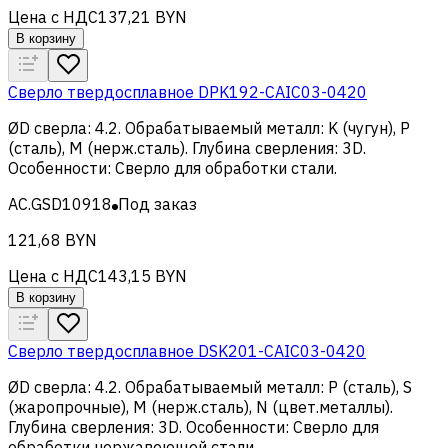
Цена с НДС
137,21 BYN
В корзину
Сверло твердосплавное DPK192-CAIC03-0420
ØD сверла
:
4.2
.
Обрабатываемый металл
:
K (чугун), Р
(сталь), M (нерж.сталь)
.
Глубина сверления
:
3D
.
Особенности
:
Сверло для обработки стали
.
AC.GSD10918
Под заказ
121,68 BYN
Цена с НДС
143,15 BYN
В корзину
Сверло твердосплавное DSK201-CAIC03-0420
ØD сверла
:
4.2
.
Обрабатываемый металл
:
Р (сталь), S
(жаропрочные), M (нерж.сталь), N (цвет.металлы)
.
Глубина сверления
:
3D
.
Особенности
:
Сверло для
обработки нержавеющей стали
.