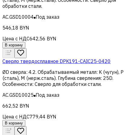
обработки стали
.
AC.GSD10004
Под заказ
546,18 BYN
Цена с НДС
642,56 BYN
В корзину
Сверло твердосплавное DPK191-CAIC25-0420
ØD сверла
:
4.2
.
Обрабатываемый металл
:
K (чугун), Р
(сталь), M (нерж.сталь)
.
Глубина сверления
:
25D
.
Особенности
:
Сверло для обработки стали
.
AC.GSD10025
Под заказ
662,52 BYN
Цена с НДС
779,44 BYN
В корзину