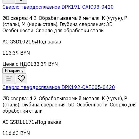
Сверло твердосплавное DPK191-CAIC03-0420
ØD сверла
:
4.2
.
Обрабатываемый металл
:
K (чугун), Р
(сталь), M (нерж.сталь)
.
Глубина сверления
:
3D
.
Особенности
:
Сверло для обработки стали
.
AC.GSD10215
Под заказ
113,39 BYN
Цена с НДС
133,39 BYN
В корзину
Сверло твердосплавное DPK192-CAEC05-0420
ØD сверла
:
4.2
.
Обрабатываемый металл
:
K (чугун), Р
(сталь)
.
Глубина сверления
:
5D
.
Особенности
:
Сверло для
обработки стали
.
AC.GSD11171
Под заказ
116,63 BYN