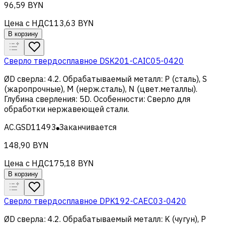
96,59 BYN
Цена с НДС
113,63 BYN
В корзину
Сверло твердосплавное DSK201-CAIC05-0420
ØD сверла
:
4.2
.
Обрабатываемый металл
:
Р (сталь), S
(жаропрочные), M (нерж.сталь), N (цвет.металлы)
.
Глубина сверления
:
5D
.
Особенности
:
Сверло для
обработки нержавеющей стали
.
AC.GSD11493
Заканчивается
148,90 BYN
Цена с НДС
175,18 BYN
В корзину
Сверло твердосплавное DPK192-CAEC03-0420
ØD сверла
:
4.2
.
Обрабатываемый металл
:
K (чугун), Р