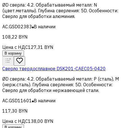
ØD сверла
:
4.2
.
Обрабатываемый металл
:
N
(цвет.металлы)
.
Глубина сверления
:
5D
.
Особенности
:
Сверло для обработки алюминия
.
AC.GSD02383
В наличии
108,22 BYN
Цена с НДС
127,31 BYN
В корзину
Сверло твердосплавное DSK201-CAEC05-0420
ØD сверла
:
4.2
.
Обрабатываемый металл
:
Р (сталь), M
(нерж.сталь)
.
Глубина сверления
:
5D
.
Особенности
:
Сверло для обработки нержавеющей стали
.
AC.GSD11601
В наличии
117,30 BYN
Цена с НДС
138,00 BYN
В корзину