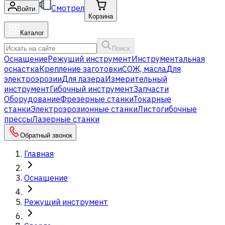
Смотрел
Войти
Корзина
Каталог
Поиск
Оснащение
Режущий инструмент
Инструментальная
оснастка
Крепление заготовки
СОЖ, масла
Для
электроэрозии
Для лазера
Измерительный
инструмент
Гибочный инструмент
Запчасти
Оборудование
Фрезерные станки
Токарные
станки
Электроэрозионные станки
Листогибочные
прессы
Лазерные станки
Обратный звонок
Главная
Оснащение
Режущий инструмент