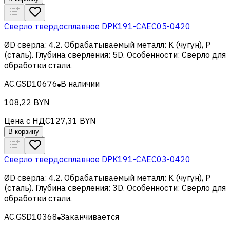
Сверло твердосплавное DPK191-CAEC05-0420
ØD сверла
:
4.2
.
Обрабатываемый металл
:
K (чугун), Р
(сталь)
.
Глубина сверления
:
5D
.
Особенности
:
Сверло для
обработки стали
.
AC.GSD10676
В наличии
108,22 BYN
Цена с НДС
127,31 BYN
В корзину
Сверло твердосплавное DPK191-CAEC03-0420
ØD сверла
:
4.2
.
Обрабатываемый металл
:
K (чугун), Р
(сталь)
.
Глубина сверления
:
3D
.
Особенности
:
Сверло для
обработки стали
.
AC.GSD10368
Заканчивается