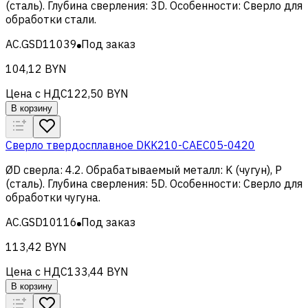
(сталь)
.
Глубина сверления
:
3D
.
Особенности
:
Сверло для
обработки стали
.
AC.GSD11039
Под заказ
104,12 BYN
Цена с НДС
122,50 BYN
В корзину
Сверло твердосплавное DKK210-CAEC05-0420
ØD сверла
:
4.2
.
Обрабатываемый металл
:
K (чугун), Р
(сталь)
.
Глубина сверления
:
5D
.
Особенности
:
Сверло для
обработки чугуна
.
AC.GSD10116
Под заказ
113,42 BYN
Цена с НДС
133,44 BYN
В корзину