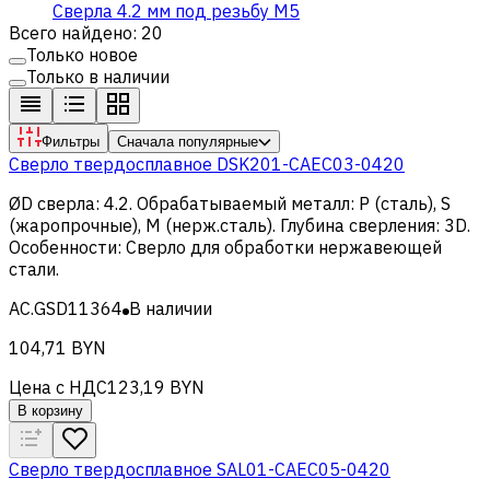
Сверла 4.2 мм под резьбу М5
Всего найдено: 20
Только новое
Только в наличии
Фильтры
Сначала популярные
Сверло твердосплавное DSK201-CAEC03-0420
ØD сверла
:
4.2
.
Обрабатываемый металл
:
Р (сталь), S
(жаропрочные), M (нерж.сталь)
.
Глубина сверления
:
3D
.
Особенности
:
Сверло для обработки нержавеющей
стали
.
AC.GSD11364
В наличии
104,71 BYN
Цена с НДС
123,19 BYN
В корзину
Сверло твердосплавное SAL01-CAEC05-0420