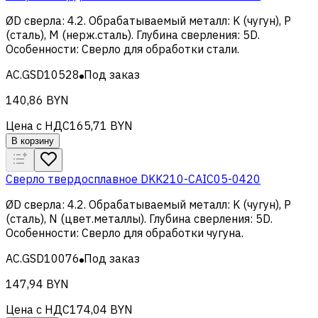
ØD сверла
:
4.2
.
Обрабатываемый металл
:
K (чугун), Р
(сталь), M (нерж.сталь)
.
Глубина сверления
:
5D
.
Особенности
:
Сверло для обработки стали
.
AC.GSD10528
Под заказ
140,86 BYN
Цена с НДС
165,71 BYN
В корзину
Сверло твердосплавное DKK210-CAIC05-0420
ØD сверла
:
4.2
.
Обрабатываемый металл
:
K (чугун), Р
(сталь), N (цвет.металлы)
.
Глубина сверления
:
5D
.
Особенности
:
Сверло для обработки чугуна
.
AC.GSD10076
Под заказ
147,94 BYN
Цена с НДС
174,04 BYN