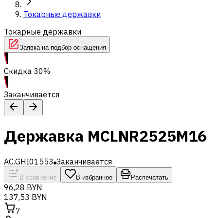
Токарные державки
Токарные державки
Заявка на подбор оснащения
Скидка 30%
Заканчивается
Державка MCLNR2525M16
AC.GHI01553
Заканчивается
В сравнение
В избранное
Распечатать
96,28 BYN
137,53 BYN
7