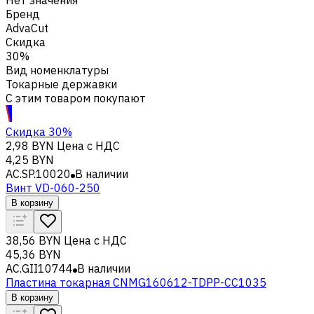
Бренд
AdvaCut
Скидка
30%
Вид номенклатуры
Токарные державки
С этим товаром покупают
Скидка 30%
2,98 BYN
Цена с НДС
4,25 BYN
AC.SP.10020
В наличии
Винт VD-060-250
В корзину
38,56 BYN
Цена с НДС
45,36 BYN
AC.GII10744
В наличии
Пластина токарная CNMG160612-TDPP-CC1035
В корзину