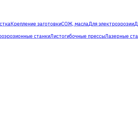
стка
Крепление заготовки
СОЖ, масла
Для электроэрозии
Д
роэрозионные станки
Листогибочные прессы
Лазерные ст