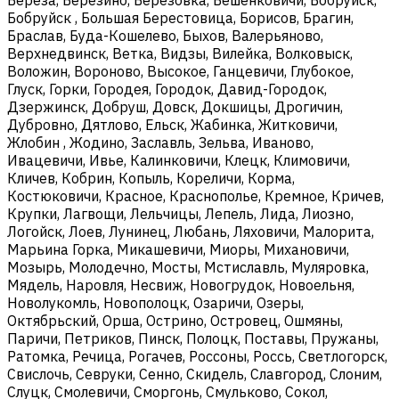
Бобруйск , Большая Берестовица, Борисов, Брагин,
Браслав, Буда-Кошелево, Быхов, Валерьяново,
Верхнедвинск, Ветка, Видзы, Вилейка, Волковыск,
Воложин, Вороново, Высокое, Ганцевичи, Глубокое,
Глуск, Горки, Городея, Городок, Давид-Городок,
Дзержинск, Добруш, Довск, Докшицы, Дрогичин,
Дубровно, Дятлово, Ельск, Жабинка, Житковичи,
Жлобин , Жодино, Заславль, Зельва, Иваново,
Ивацевичи, Ивье, Калинковичи, Клецк, Климовичи,
Кличев, Кобрин, Копыль, Кореличи, Корма,
Костюковичи, Красное, Краснополье, Кремное, Кричев,
Крупки, Лагвощи, Лельчицы, Лепель, Лида, Лиозно,
Логойск, Лоев, Лунинец, Любань, Ляховичи, Малорита,
Марьина Горка, Микашевичи, Миоры, Михановичи,
Мозырь, Молодечно, Мосты, Мстиславль, Муляровка,
Мядель, Наровля, Несвиж, Новогрудок, Новоельня,
Новолукомль, Новополоцк, Озаричи, Озеры,
Октябрьский, Орша, Острино, Островец, Ошмяны,
Паричи, Петриков, Пинск, Полоцк, Поставы, Пружаны,
Ратомка, Речица, Рогачев, Россоны, Россь, Светлогорск,
Свислочь, Севруки, Сенно, Скидель, Славгород, Слоним,
Слуцк, Смолевичи, Сморгонь, Смульково, Сокол,