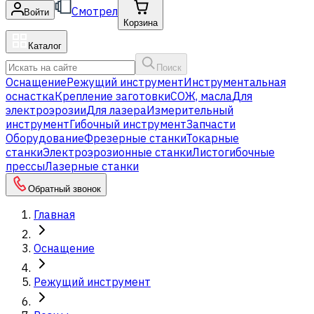
Смотрел
Войти
Корзина
Каталог
Поиск
Оснащение
Режущий инструмент
Инструментальная
оснастка
Крепление заготовки
СОЖ, масла
Для
электроэрозии
Для лазера
Измерительный
инструмент
Гибочный инструмент
Запчасти
Оборудование
Фрезерные станки
Токарные
станки
Электроэрозионные станки
Листогибочные
прессы
Лазерные станки
Обратный звонок
Главная
Оснащение
Режущий инструмент