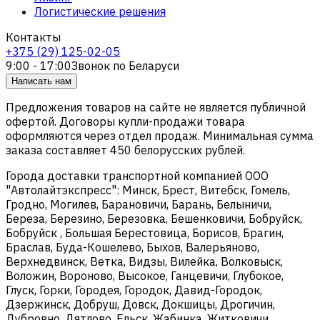
Логистические решения
Контакты
+375 (29) 125-02-05
9:00 - 17:00
Звонок по Беларуси
Написать нам
Предложения товаров на сайте не является публичной
офертой. Договоры купли-продажи товара
оформляются через отдел продаж. Минимальная сумма
заказа составляет 450 белорусских рублей.
Города доставки транспортной компанией ООО
"Автолайтэкспресс": Минск, Брест, Витебск, Гомель,
Гродно, Могилев, Барановичи, Барань, Белыничи,
Береза, Березино, Березовка, Бешенковичи, Бобруйск,
Бобруйск , Большая Берестовица, Борисов, Брагин,
Браслав, Буда-Кошелево, Быхов, Валерьяново,
Верхнедвинск, Ветка, Видзы, Вилейка, Волковыск,
Воложин, Вороново, Высокое, Ганцевичи, Глубокое,
Глуск, Горки, Городея, Городок, Давид-Городок,
Дзержинск, Добруш, Довск, Докшицы, Дрогичин,
Дубровно, Дятлово, Ельск, Жабинка, Житковичи,