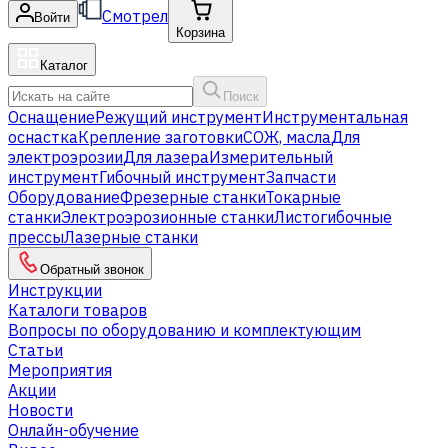
Смотрел
Войти
Корзина
Каталог
Поиск
Оснащение
Режущий инструмент
Инструментальная
оснастка
Крепление заготовки
СОЖ, масла
Для
электроэрозии
Для лазера
Измерительный
инструмент
Гибочный инструмент
Запчасти
Оборудование
Фрезерные станки
Токарные
станки
Электроэрозионные станки
Листогибочные
прессы
Лазерные станки
Обратный звонок
Инструкции
Каталоги товаров
Вопросы по оборудованию и комплектующим
Статьи
Мероприятия
Акции
Новости
Онлайн-обучение