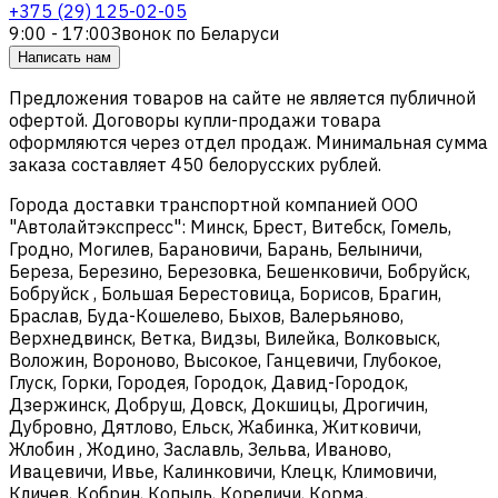
+375 (29) 125-02-05
9:00 - 17:00
Звонок по Беларуси
Написать нам
Предложения товаров на сайте не является публичной
офертой. Договоры купли-продажи товара
оформляются через отдел продаж. Минимальная сумма
заказа составляет 450 белорусских рублей.
Города доставки транспортной компанией ООО
"Автолайтэкспресс": Минск, Брест, Витебск, Гомель,
Гродно, Могилев, Барановичи, Барань, Белыничи,
Береза, Березино, Березовка, Бешенковичи, Бобруйск,
Бобруйск , Большая Берестовица, Борисов, Брагин,
Браслав, Буда-Кошелево, Быхов, Валерьяново,
Верхнедвинск, Ветка, Видзы, Вилейка, Волковыск,
Воложин, Вороново, Высокое, Ганцевичи, Глубокое,
Глуск, Горки, Городея, Городок, Давид-Городок,
Дзержинск, Добруш, Довск, Докшицы, Дрогичин,
Дубровно, Дятлово, Ельск, Жабинка, Житковичи,
Жлобин , Жодино, Заславль, Зельва, Иваново,
Ивацевичи, Ивье, Калинковичи, Клецк, Климовичи,
Кличев, Кобрин, Копыль, Кореличи, Корма,