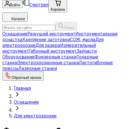
Смотрел
Войти
Корзина
Каталог
Поиск
Оснащение
Режущий инструмент
Инструментальная
оснастка
Крепление заготовки
СОЖ, масла
Для
электроэрозии
Для лазера
Измерительный
инструмент
Гибочный инструмент
Запчасти
Оборудование
Фрезерные станки
Токарные
станки
Электроэрозионные станки
Листогибочные
прессы
Лазерные станки
Обратный звонок
Главная
Оснащение
Для электроэрозии