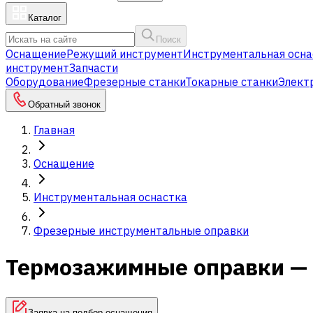
Каталог
Поиск
Оснащение
Режущий инструмент
Инструментальная осна
инструмент
Запчасти
Оборудование
Фрезерные станки
Токарные станки
Элект
Обратный звонок
Главная
Оснащение
Инструментальная оснастка
Фрезерные инструментальные оправки
Термозажимные оправки — 
Заявка на подбор оснащения