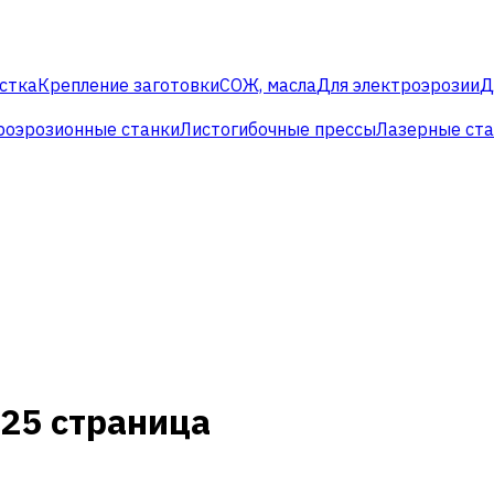
стка
Крепление заготовки
СОЖ, масла
Для электроэрозии
Д
роэрозионные станки
Листогибочные прессы
Лазерные ст
25 страница