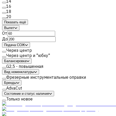
14
16
18
20
Показать ещё
Вылет
От
До
Подача СОЖ
Через центр
Через центр и "юбку"
Балансировка
G2,5 - повышенная
Вид номенклатуры
Фрезерные инструментальные оправки
Бренды
AdvaCut
Состояние и статус наличия
Только новое