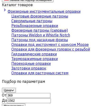
Каталог товаров
Фрезерные инструментальные оправки
Цанговые фрезерные патроны
Сверлильные патроны
Резьбонарезные оправки
Фрезерные патроны (силовые)
Патроны Weldon и Whistle Notch
Патроны под насадные фрезы
Оправки под инструмент с конусом Морзе
Оправки для фрезерных головок с резьбой
Гидравлические оправки
Термозажимные оправки
Переходные оправки
Заготовки оправок
Оправки для расточных систем
Подбор по параметрам
Цена
От
До
Назначение