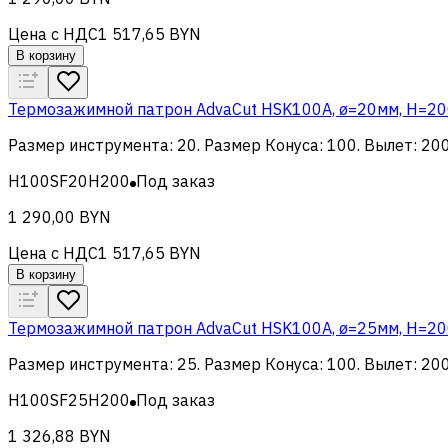
Цена с НДС
1 517,65 BYN
В корзину
Термозажимной патрон AdvaCut HSK100A, ø=20мм, H=200м
Размер инструмента
:
20
.
Размер Конуса
:
100
.
Вылет
:
20
H100SF20H200
Под заказ
1 290,00 BYN
Цена с НДС
1 517,65 BYN
В корзину
Термозажимной патрон AdvaCut HSK100A, ø=25мм, H=200м
Размер инструмента
:
25
.
Размер Конуса
:
100
.
Вылет
:
20
H100SF25H200
Под заказ
1 326,88 BYN