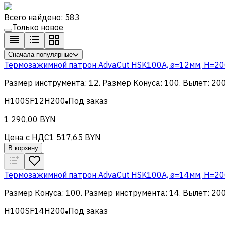
Всего найдено: 583
Только новое
Сначала популярные
Термозажимной патрон AdvaCut HSK100A, ø=12мм, H=200м
Размер инструмента
:
12
.
Размер Конуса
:
100
.
Вылет
:
20
H100SF12H200
Под заказ
1 290,00 BYN
Цена с НДС
1 517,65 BYN
В корзину
Термозажимной патрон AdvaCut HSK100A, ø=14мм, H=200м
Размер Конуса
:
100
.
Размер инструмента
:
14
.
Вылет
:
20
H100SF14H200
Под заказ