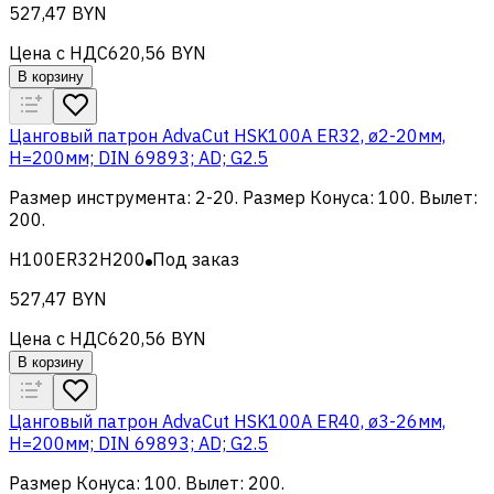
527,47 BYN
Цена с НДС
620,56 BYN
В корзину
Цанговый патрон AdvaCut HSK100A ER32, ø2-20мм,
H=200мм; DIN 69893; AD; G2.5
Размер инструмента
:
2-20
.
Размер Конуса
:
100
.
Вылет
:
200
.
H100ER32H200
Под заказ
527,47 BYN
Цена с НДС
620,56 BYN
В корзину
Цанговый патрон AdvaCut HSK100A ER40, ø3-26мм,
H=200мм; DIN 69893; AD; G2.5
Размер Конуса
:
100
.
Вылет
:
200
.