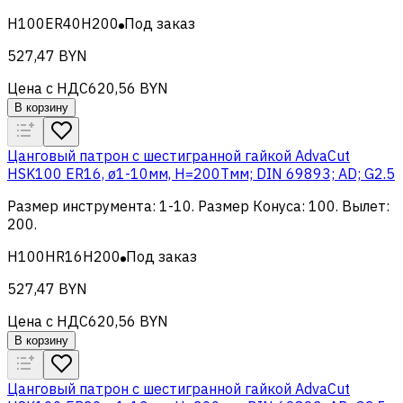
H100ER40H200
Под заказ
527,47 BYN
Цена с НДС
620,56 BYN
В корзину
Цанговый патрон c шестигранной гайкой AdvaCut
HSK100 ER16, ø1-10мм, H=200Tмм; DIN 69893; AD; G2.5
Размер инструмента
:
1-10
.
Размер Конуса
:
100
.
Вылет
:
200
.
H100HR16H200
Под заказ
527,47 BYN
Цена с НДС
620,56 BYN
В корзину
Цанговый патрон c шестигранной гайкой AdvaCut