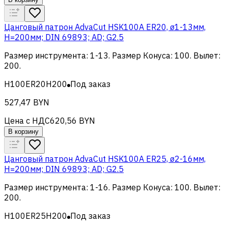
Цанговый патрон AdvaCut HSK100A ER20, ø1-13мм,
H=200мм; DIN 69893; AD; G2.5
Размер инструмента
:
1-13
.
Размер Конуса
:
100
.
Вылет
:
200
.
H100ER20H200
Под заказ
527,47 BYN
Цена с НДС
620,56 BYN
В корзину
Цанговый патрон AdvaCut HSK100A ER25, ø2-16мм,
H=200мм; DIN 69893; AD; G2.5
Размер инструмента
:
1-16
.
Размер Конуса
:
100
.
Вылет
:
200
.
H100ER25H200
Под заказ