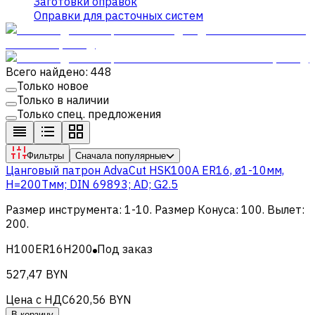
Заготовки оправок
Оправки для расточных систем
Всего найдено: 448
Только новое
Только в наличии
Только спец. предложения
Фильтры
Сначала популярные
Цанговый патрон AdvaCut HSK100A ER16, ø1-10мм,
H=200Tмм; DIN 69893; AD; G2.5
Размер инструмента
:
1-10
.
Размер Конуса
:
100
.
Вылет
:
200
.
H100ER16H200
Под заказ
527,47 BYN
Цена с НДС
620,56 BYN
В корзину