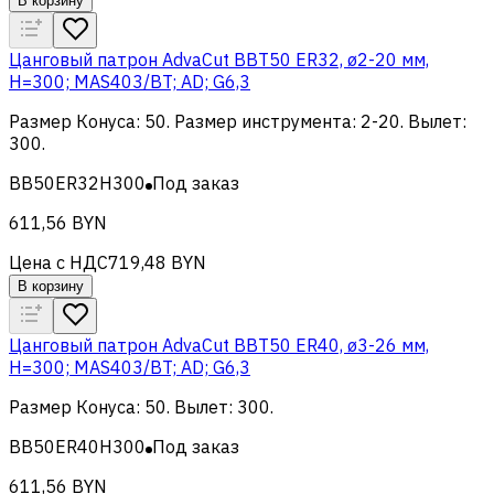
В корзину
Цанговый патрон AdvaCut BBT50 ER32, ø2-20 мм,
H=300; MAS403/BT; AD; G6,3
Размер Конуса
:
50
.
Размер инструмента
:
2-20
.
Вылет
:
300
.
BB50ER32H300
Под заказ
611,56 BYN
Цена с НДС
719,48 BYN
В корзину
Цанговый патрон AdvaCut BBT50 ER40, ø3-26 мм,
H=300; MAS403/BT; AD; G6,3
Размер Конуса
:
50
.
Вылет
:
300
.
BB50ER40H300
Под заказ
611,56 BYN