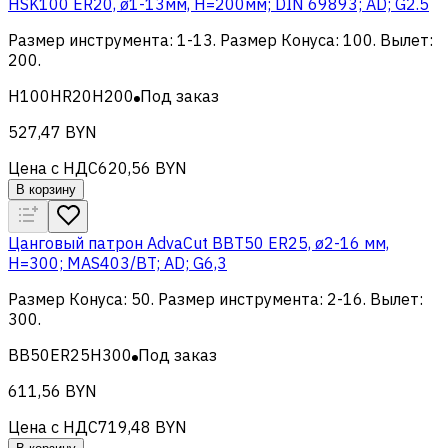
HSK100 ER20, ø1-13мм, H=200мм; DIN 69893; AD; G2.5
Размер инструмента
:
1-13
.
Размер Конуса
:
100
.
Вылет
:
200
.
H100HR20H200
Под заказ
527,47 BYN
Цена с НДС
620,56 BYN
В корзину
Цанговый патрон AdvaCut BBT50 ER25, ø2-16 мм,
H=300; MAS403/BT; AD; G6,3
Размер Конуса
:
50
.
Размер инструмента
:
2-16
.
Вылет
:
300
.
BB50ER25H300
Под заказ
611,56 BYN
Цена с НДС
719,48 BYN