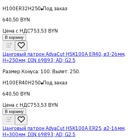
H100ER32H250
Под заказ
640,50 BYN
Цена с НДС
753,53 BYN
В корзину
Цанговый патрон AdvaCut HSK100A ER40, ø3-26мм,
H=250мм; DIN 69893; AD; G2.5
Размер Конуса
:
100
.
Вылет
:
250
.
H100ER40H250
Под заказ
640,50 BYN
Цена с НДС
753,53 BYN
В корзину
Цанговый патрон AdvaCut HSK100A ER25, ø2-16мм,
H=300мм; DIN 69893; AD; G2.5