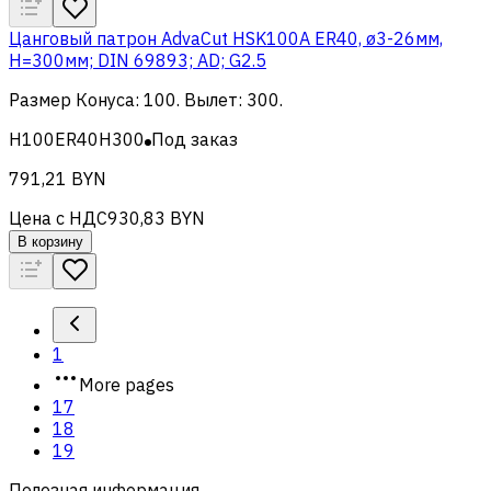
Цанговый патрон AdvaCut HSK100A ER40, ø3-26мм,
H=300мм; DIN 69893; AD; G2.5
Размер Конуса
:
100
.
Вылет
:
300
.
H100ER40H300
Под заказ
791,21 BYN
Цена с НДС
930,83 BYN
В корзину
1
More pages
17
18
19
Полезная информация