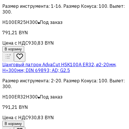
Размер инструмента
:
1-16
.
Размер Конуса
:
100
.
Вылет
:
300
.
H100ER25H300
Под заказ
791,21 BYN
Цена с НДС
930,83 BYN
В корзину
Цанговый патрон AdvaCut HSK100A ER32, ø2-20мм,
H=300мм; DIN 69893; AD; G2.5
Размер инструмента
:
2-20
.
Размер Конуса
:
100
.
Вылет
:
300
.
H100ER32H300
Под заказ
791,21 BYN
Цена с НДС
930,83 BYN
В корзину