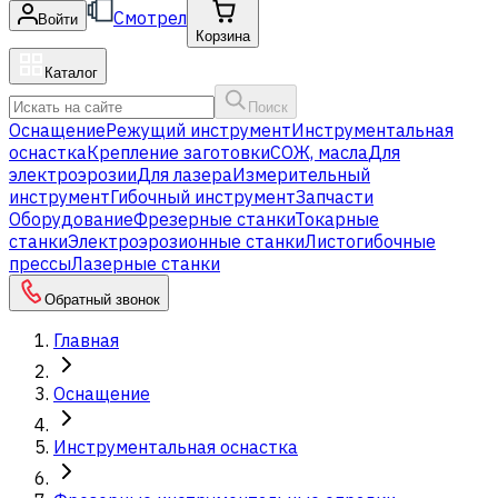
Смотрел
Войти
Корзина
Каталог
Поиск
Оснащение
Режущий инструмент
Инструментальная
оснастка
Крепление заготовки
СОЖ, масла
Для
электроэрозии
Для лазера
Измерительный
инструмент
Гибочный инструмент
Запчасти
Оборудование
Фрезерные станки
Токарные
станки
Электроэрозионные станки
Листогибочные
прессы
Лазерные станки
Обратный звонок
Главная
Оснащение
Инструментальная оснастка