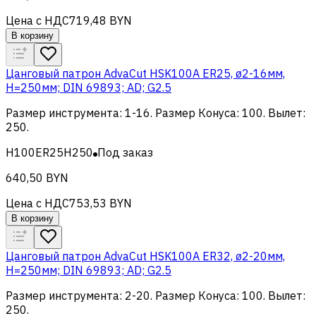
Цена с НДС
719,48 BYN
В корзину
Цанговый патрон AdvaCut HSK100A ER25, ø2-16мм,
H=250мм; DIN 69893; AD; G2.5
Размер инструмента
:
1-16
.
Размер Конуса
:
100
.
Вылет
:
250
.
H100ER25H250
Под заказ
640,50 BYN
Цена с НДС
753,53 BYN
В корзину
Цанговый патрон AdvaCut HSK100A ER32, ø2-20мм,
H=250мм; DIN 69893; AD; G2.5
Размер инструмента
:
2-20
.
Размер Конуса
:
100
.
Вылет
:
250
.