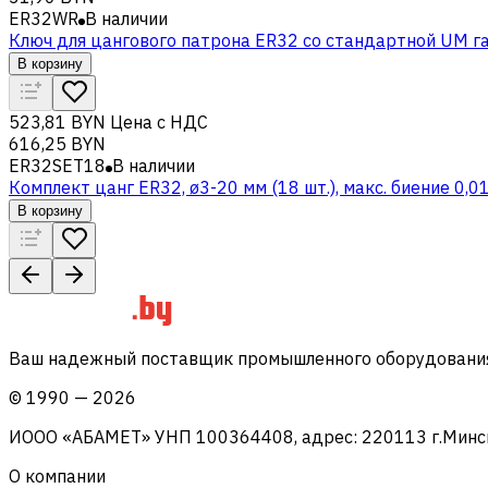
ER32WR
В наличии
Ключ для цангового патрона ER32 со стандартной UM г
В корзину
523,81 BYN
Цена с НДС
616,25 BYN
ER32SET18
В наличии
Комплект цанг ER32, ø3-20 мм (18 шт.), макс. биение 0,0
В корзину
Ваш надежный поставщик промышленного оборудования 
©
1990
—
2026
ИООО «АБАМЕТ» УНП 100364408, адрес: 220113 г.Минск, 
О компании