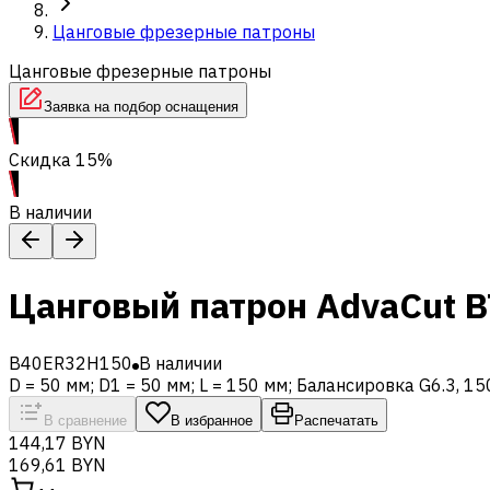
Цанговые фрезерные патроны
Цанговые фрезерные патроны
Заявка на подбор оснащения
Скидка 15%
В наличии
Цанговый патрон AdvaCut B
B40ER32H150
В наличии
D = 50 мм; D1 = 50 мм; L = 150 мм; Балансировка G6.3, 1
В сравнение
В избранное
Распечатать
144,17 BYN
169,61 BYN