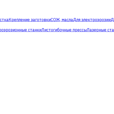
стка
Крепление заготовки
СОЖ, масла
Для электроэрозии
Д
роэрозионные станки
Листогибочные прессы
Лазерные ст