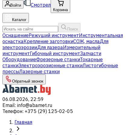
Смотрел
Войти
Корзина
Каталог
Поиск
Оснащение
Режущий инструмент
Инструментальная
оснастка
Крепление заготовки
СОЖ, масла
Для
электроэрозии
Для лазера
Измерительный
инструмент
Гибочный инструмент
Запчасти
Оборудование
Фрезерные станки
Токарные
станки
Электроэрозионные станки
Листогибочные
прессы
Лазерные станки
Обратный звонок
06.08.2026, 22:59
Email
:
info@abamet.ru
Телефон
:
+375 (29) 125-02-05
Главная