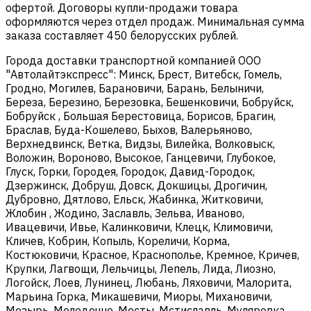
офертой. Договоры купли-продажи товара
оформляются через отдел продаж. Минимальная сумма
заказа составляет 450 белорусских рублей.
Города доставки транспортной компанией ООО
"Автолайтэкспресс": Минск, Брест, Витебск, Гомель,
Гродно, Могилев, Барановичи, Барань, Белыничи,
Береза, Березино, Березовка, Бешенковичи, Бобруйск,
Бобруйск , Большая Берестовица, Борисов, Брагин,
Браслав, Буда-Кошелево, Быхов, Валерьяново,
Верхнедвинск, Ветка, Видзы, Вилейка, Волковыск,
Воложин, Вороново, Высокое, Ганцевичи, Глубокое,
Глуск, Горки, Городея, Городок, Давид-Городок,
Дзержинск, Добруш, Довск, Докшицы, Дрогичин,
Дубровно, Дятлово, Ельск, Жабинка, Житковичи,
Жлобин , Жодино, Заславль, Зельва, Иваново,
Ивацевичи, Ивье, Калинковичи, Клецк, Климовичи,
Кличев, Кобрин, Копыль, Кореличи, Корма,
Костюковичи, Красное, Краснополье, Кремное, Кричев,
Крупки, Лагвощи, Лельчицы, Лепель, Лида, Лиозно,
Логойск, Лоев, Лунинец, Любань, Ляховичи, Малорита,
Марьина Горка, Микашевичи, Миоры, Михановичи,
Мозырь, Молодечно, Мосты, Мстиславль, Муляровка,