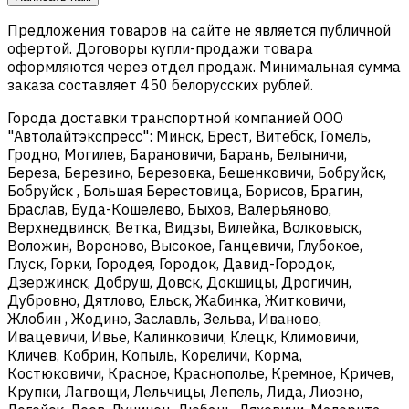
Предложения товаров на сайте не является публичной
офертой. Договоры купли-продажи товара
оформляются через отдел продаж. Минимальная сумма
заказа составляет 450 белорусских рублей.
Города доставки транспортной компанией ООО
"Автолайтэкспресс": Минск, Брест, Витебск, Гомель,
Гродно, Могилев, Барановичи, Барань, Белыничи,
Береза, Березино, Березовка, Бешенковичи, Бобруйск,
Бобруйск , Большая Берестовица, Борисов, Брагин,
Браслав, Буда-Кошелево, Быхов, Валерьяново,
Верхнедвинск, Ветка, Видзы, Вилейка, Волковыск,
Воложин, Вороново, Высокое, Ганцевичи, Глубокое,
Глуск, Горки, Городея, Городок, Давид-Городок,
Дзержинск, Добруш, Довск, Докшицы, Дрогичин,
Дубровно, Дятлово, Ельск, Жабинка, Житковичи,
Жлобин , Жодино, Заславль, Зельва, Иваново,
Ивацевичи, Ивье, Калинковичи, Клецк, Климовичи,
Кличев, Кобрин, Копыль, Кореличи, Корма,
Костюковичи, Красное, Краснополье, Кремное, Кричев,
Крупки, Лагвощи, Лельчицы, Лепель, Лида, Лиозно,