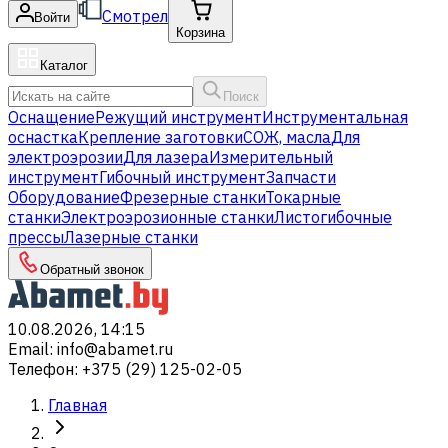
Смотрел
Войти
Корзина
Каталог
Поиск
Оснащение
Режущий инструмент
Инструментальная
оснастка
Крепление заготовки
СОЖ, масла
Для
электроэрозии
Для лазера
Измерительный
инструмент
Гибочный инструмент
Запчасти
Оборудование
Фрезерные станки
Токарные
станки
Электроэрозионные станки
Листогибочные
прессы
Лазерные станки
Обратный звонок
10.08.2026, 14:15
Email
:
info@abamet.ru
Телефон
:
+375 (29) 125-02-05
Главная