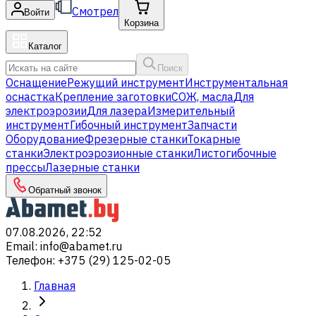
Смотрел
Войти
Корзина
Каталог
Поиск
Оснащение
Режущий инструмент
Инструментальная
оснастка
Крепление заготовки
СОЖ, масла
Для
электроэрозии
Для лазера
Измерительный
инструмент
Гибочный инструмент
Запчасти
Оборудование
Фрезерные станки
Токарные
станки
Электроэрозионные станки
Листогибочные
прессы
Лазерные станки
Обратный звонок
07.08.2026, 22:52
Email
:
info@abamet.ru
Телефон
:
+375 (29) 125-02-05
Главная