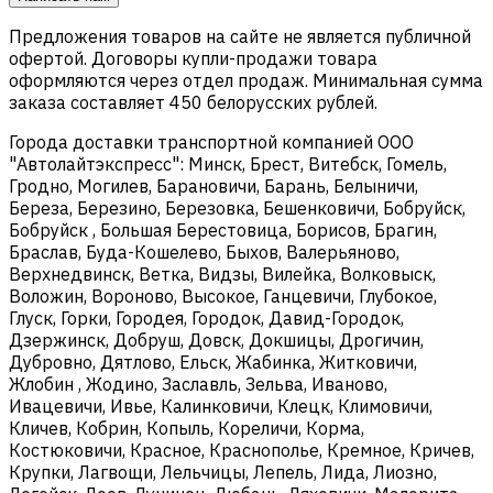
Предложения товаров на сайте не является публичной
офертой. Договоры купли-продажи товара
оформляются через отдел продаж. Минимальная сумма
заказа составляет 450 белорусских рублей.
Города доставки транспортной компанией ООО
"Автолайтэкспресс": Минск, Брест, Витебск, Гомель,
Гродно, Могилев, Барановичи, Барань, Белыничи,
Береза, Березино, Березовка, Бешенковичи, Бобруйск,
Бобруйск , Большая Берестовица, Борисов, Брагин,
Браслав, Буда-Кошелево, Быхов, Валерьяново,
Верхнедвинск, Ветка, Видзы, Вилейка, Волковыск,
Воложин, Вороново, Высокое, Ганцевичи, Глубокое,
Глуск, Горки, Городея, Городок, Давид-Городок,
Дзержинск, Добруш, Довск, Докшицы, Дрогичин,
Дубровно, Дятлово, Ельск, Жабинка, Житковичи,
Жлобин , Жодино, Заславль, Зельва, Иваново,
Ивацевичи, Ивье, Калинковичи, Клецк, Климовичи,
Кличев, Кобрин, Копыль, Кореличи, Корма,
Костюковичи, Красное, Краснополье, Кремное, Кричев,
Крупки, Лагвощи, Лельчицы, Лепель, Лида, Лиозно,