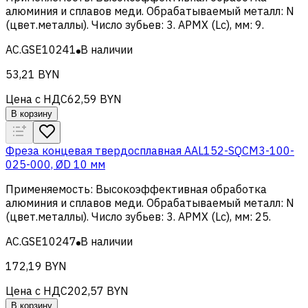
алюминия и сплавов меди
.
Обрабатываемый металл
:
N
(цвет.металлы)
.
Число зубьев
:
3
.
APMX (Lc), мм
:
9
.
AC.GSE10241
В наличии
53,21 BYN
Цена с НДС
62,59 BYN
В корзину
Фреза концевая твердосплавная AAL152-SQCM3-100-
025-000, ØD 10 мм
Применяемость
:
Высокоэффективная обработка
алюминия и сплавов меди
.
Обрабатываемый металл
:
N
(цвет.металлы)
.
Число зубьев
:
3
.
APMX (Lc), мм
:
25
.
AC.GSE10247
В наличии
172,19 BYN
Цена с НДС
202,57 BYN
В корзину