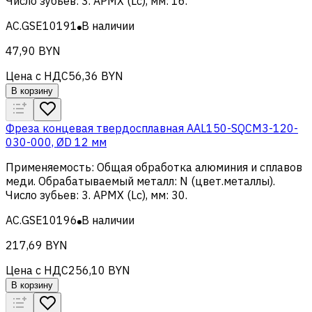
Число зубьев
:
3
.
APMX (Lc), мм
:
16
.
AC.GSE10191
В наличии
47,90 BYN
Цена с НДС
56,36 BYN
В корзину
Фреза концевая твердосплавная AAL150-SQCM3-120-
030-000, ØD 12 мм
Применяемость
:
Общая обработка алюминия и сплавов
меди
.
Обрабатываемый металл
:
N (цвет.металлы)
.
Число зубьев
:
3
.
APMX (Lc), мм
:
30
.
AC.GSE10196
В наличии
217,69 BYN
Цена с НДС
256,10 BYN
В корзину