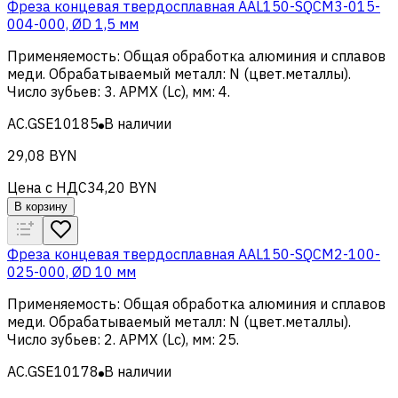
Фреза концевая твердосплавная AAL150-SQCM3-015-
004-000, ØD 1,5 мм
Применяемость
:
Общая обработка алюминия и сплавов
меди
.
Обрабатываемый металл
:
N (цвет.металлы)
.
Число зубьев
:
3
.
APMX (Lc), мм
:
4
.
AC.GSE10185
В наличии
29,08 BYN
Цена с НДС
34,20 BYN
В корзину
Фреза концевая твердосплавная AAL150-SQCM2-100-
025-000, ØD 10 мм
Применяемость
:
Общая обработка алюминия и сплавов
меди
.
Обрабатываемый металл
:
N (цвет.металлы)
.
Число зубьев
:
2
.
APMX (Lc), мм
:
25
.
AC.GSE10178
В наличии