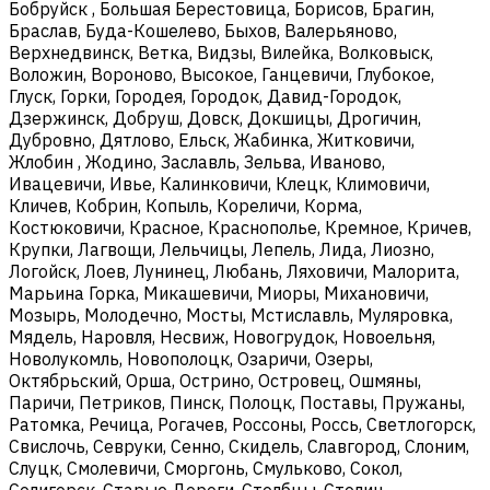
Бобруйск , Большая Берестовица, Борисов, Брагин,
Браслав, Буда-Кошелево, Быхов, Валерьяново,
Верхнедвинск, Ветка, Видзы, Вилейка, Волковыск,
Воложин, Вороново, Высокое, Ганцевичи, Глубокое,
Глуск, Горки, Городея, Городок, Давид-Городок,
Дзержинск, Добруш, Довск, Докшицы, Дрогичин,
Дубровно, Дятлово, Ельск, Жабинка, Житковичи,
Жлобин , Жодино, Заславль, Зельва, Иваново,
Ивацевичи, Ивье, Калинковичи, Клецк, Климовичи,
Кличев, Кобрин, Копыль, Кореличи, Корма,
Костюковичи, Красное, Краснополье, Кремное, Кричев,
Крупки, Лагвощи, Лельчицы, Лепель, Лида, Лиозно,
Логойск, Лоев, Лунинец, Любань, Ляховичи, Малорита,
Марьина Горка, Микашевичи, Миоры, Михановичи,
Мозырь, Молодечно, Мосты, Мстиславль, Муляровка,
Мядель, Наровля, Несвиж, Новогрудок, Новоельня,
Новолукомль, Новополоцк, Озаричи, Озеры,
Октябрьский, Орша, Острино, Островец, Ошмяны,
Паричи, Петриков, Пинск, Полоцк, Поставы, Пружаны,
Ратомка, Речица, Рогачев, Россоны, Россь, Светлогорск,
Свислочь, Севруки, Сенно, Скидель, Славгород, Слоним,
Слуцк, Смолевичи, Сморгонь, Смульково, Сокол,
Солигорск, Старые Дороги, Столбцы, Столин,