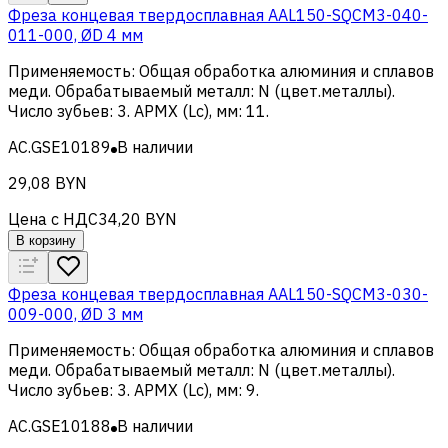
Фреза концевая твердосплавная AAL150-SQCM3-040-
011-000, ØD 4 мм
Применяемость
:
Общая обработка алюминия и сплавов
меди
.
Обрабатываемый металл
:
N (цвет.металлы)
.
Число зубьев
:
3
.
APMX (Lc), мм
:
11
.
AC.GSE10189
В наличии
29,08 BYN
Цена с НДС
34,20 BYN
В корзину
Фреза концевая твердосплавная AAL150-SQCM3-030-
009-000, ØD 3 мм
Применяемость
:
Общая обработка алюминия и сплавов
меди
.
Обрабатываемый металл
:
N (цвет.металлы)
.
Число зубьев
:
3
.
APMX (Lc), мм
:
9
.
AC.GSE10188
В наличии