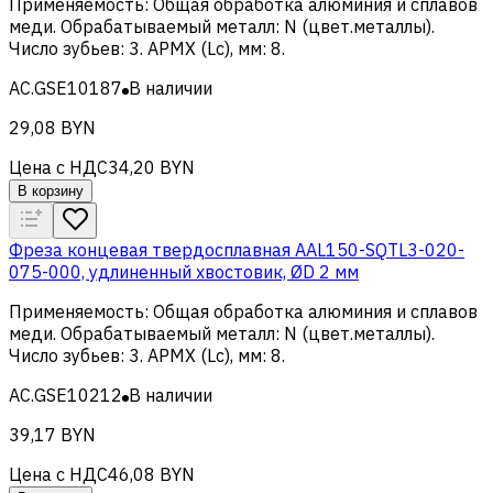
Применяемость
:
Общая обработка алюминия и сплавов
меди
.
Обрабатываемый металл
:
N (цвет.металлы)
.
Число зубьев
:
3
.
APMX (Lc), мм
:
8
.
AC.GSE10187
В наличии
29,08 BYN
Цена с НДС
34,20 BYN
В корзину
Фреза концевая твердосплавная AAL150-SQTL3-020-
075-000, удлиненный хвостовик, ØD 2 мм
Применяемость
:
Общая обработка алюминия и сплавов
меди
.
Обрабатываемый металл
:
N (цвет.металлы)
.
Число зубьев
:
3
.
APMX (Lc), мм
:
8
.
AC.GSE10212
В наличии
39,17 BYN
Цена с НДС
46,08 BYN