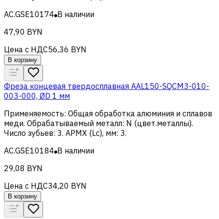
AC.GSE10174
В наличии
47,90 BYN
Цена с НДС
56,36 BYN
В корзину
Фреза концевая твердосплавная AAL150-SQCM3-010-
003-000, ØD 1 мм
Применяемость
:
Общая обработка алюминия и сплавов
меди
.
Обрабатываемый металл
:
N (цвет.металлы)
.
Число зубьев
:
3
.
APMX (Lc), мм
:
3
.
AC.GSE10184
В наличии
29,08 BYN
Цена с НДС
34,20 BYN
В корзину