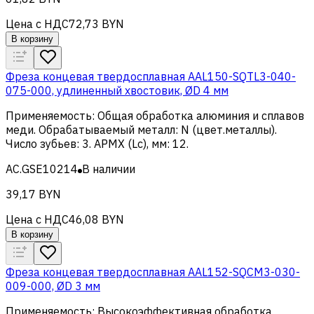
Цена с НДС
72,73 BYN
В корзину
Фреза концевая твердосплавная AAL150-SQTL3-040-
075-000, удлиненный хвостовик, ØD 4 мм
Применяемость
:
Общая обработка алюминия и сплавов
меди
.
Обрабатываемый металл
:
N (цвет.металлы)
.
Число зубьев
:
3
.
APMX (Lc), мм
:
12
.
AC.GSE10214
В наличии
39,17 BYN
Цена с НДС
46,08 BYN
В корзину
Фреза концевая твердосплавная AAL152-SQCM3-030-
009-000, ØD 3 мм
Применяемость
:
Высокоэффективная обработка