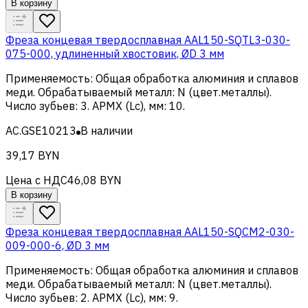
В корзину
Фреза концевая твердосплавная AAL150-SQTL3-030-
075-000, удлиненный хвостовик, ØD 3 мм
Применяемость
:
Общая обработка алюминия и сплавов
меди
.
Обрабатываемый металл
:
N (цвет.металлы)
.
Число зубьев
:
3
.
APMX (Lc), мм
:
10
.
AC.GSE10213
В наличии
39,17 BYN
Цена с НДС
46,08 BYN
В корзину
Фреза концевая твердосплавная AAL150-SQCM2-030-
009-000-6, ØD 3 мм
Применяемость
:
Общая обработка алюминия и сплавов
меди
.
Обрабатываемый металл
:
N (цвет.металлы)
.
Число зубьев
:
2
.
APMX (Lc), мм
:
9
.