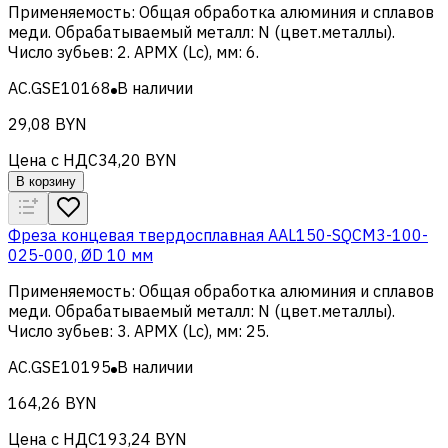
Применяемость
:
Общая обработка алюминия и сплавов
меди
.
Обрабатываемый металл
:
N (цвет.металлы)
.
Число зубьев
:
2
.
APMX (Lc), мм
:
6
.
AC.GSE10168
В наличии
29,08 BYN
Цена с НДС
34,20 BYN
В корзину
Фреза концевая твердосплавная AAL150-SQCM3-100-
025-000, ØD 10 мм
Применяемость
:
Общая обработка алюминия и сплавов
меди
.
Обрабатываемый металл
:
N (цвет.металлы)
.
Число зубьев
:
3
.
APMX (Lc), мм
:
25
.
AC.GSE10195
В наличии
164,26 BYN
Цена с НДС
193,24 BYN