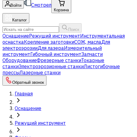
Смотрел
Войти
Корзина
Каталог
Поиск
Оснащение
Режущий инструмент
Инструментальная
оснастка
Крепление заготовки
СОЖ, масла
Для
электроэрозии
Для лазера
Измерительный
инструмент
Гибочный инструмент
Запчасти
Оборудование
Фрезерные станки
Токарные
станки
Электроэрозионные станки
Листогибочные
прессы
Лазерные станки
Обратный звонок
Главная
Оснащение
Режущий инструмент