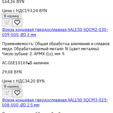
164,26 BYN
Цена с НДС
193,24 BYN
В корзину
Фреза концевая твердосплавная AAL150-SQCM2-030-
009-000, ØD 3 мм
Применяемость
:
Общая обработка алюминия и сплавов
меди
.
Обрабатываемый металл
:
N (цвет.металлы)
.
Число зубьев
:
2
.
APMX (Lc), мм
:
9
.
AC.GSE10169
В наличии
29,08 BYN
Цена с НДС
34,20 BYN
В корзину
Фреза концевая твердосплавная AAL150-SQCM3-025-
008-000, ØD 2,5 мм