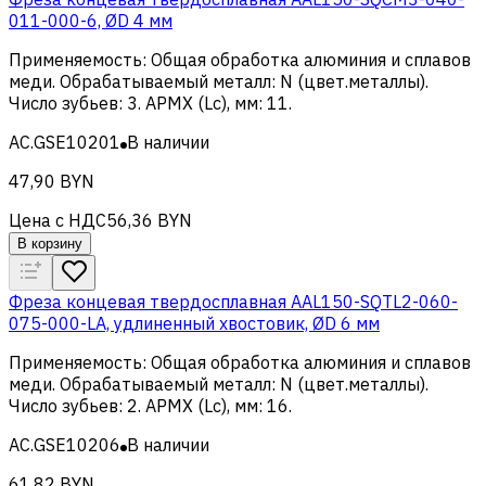
011-000-6, ØD 4 мм
Применяемость
:
Общая обработка алюминия и сплавов
меди
.
Обрабатываемый металл
:
N (цвет.металлы)
.
Число зубьев
:
3
.
APMX (Lc), мм
:
11
.
AC.GSE10201
В наличии
47,90 BYN
Цена с НДС
56,36 BYN
В корзину
Фреза концевая твердосплавная AAL150-SQTL2-060-
075-000-LA, удлиненный хвостовик, ØD 6 мм
Применяемость
:
Общая обработка алюминия и сплавов
меди
.
Обрабатываемый металл
:
N (цвет.металлы)
.
Число зубьев
:
2
.
APMX (Lc), мм
:
16
.
AC.GSE10206
В наличии
61,82 BYN