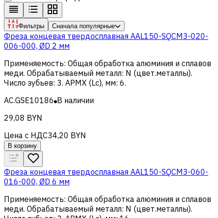
Фильтры
Сначала популярные
Фреза концевая твердосплавная AAL150-SQCM3-020-
006-000, ØD 2 мм
Применяемость
:
Общая обработка алюминия и сплавов
меди
.
Обрабатываемый металл
:
N (цвет.металлы)
.
Число зубьев
:
3
.
APMX (Lc), мм
:
6
.
AC.GSE10186
В наличии
29,08 BYN
Цена с НДС
34,20 BYN
В корзину
Фреза концевая твердосплавная AAL150-SQCM3-060-
016-000, ØD 6 мм
Применяемость
:
Общая обработка алюминия и сплавов
меди
.
Обрабатываемый металл
:
N (цвет.металлы)
.