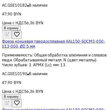
AC.GSE10182
В наличии
47,90 BYN
Цена с НДС
56,36 BYN
В корзину
Фреза концевая твердосплавная AAL150-SQCM3-050-
013-000, ØD 5 мм
Применяемость
:
Общая обработка алюминия и сплавов
меди
.
Обрабатываемый металл
:
N (цвет.металлы)
.
Число зубьев
:
3
.
APMX (Lc), мм
:
13
.
AC.GSE10190
В наличии
47,90 BYN
Цена с НДС
56,36 BYN
В корзину
Фреза концевая твердосплавная AAL150-SQCM3-040-