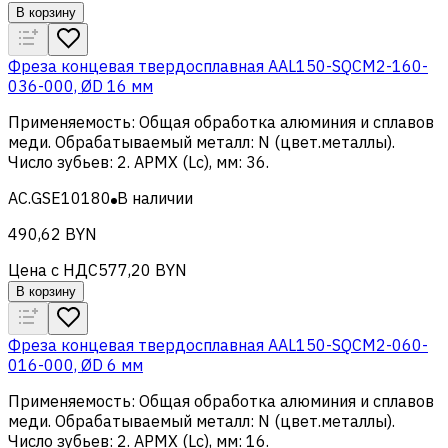
В корзину
Фреза концевая твердосплавная AAL150-SQCM2-160-
036-000, ØD 16 мм
Применяемость
:
Общая обработка алюминия и сплавов
меди
.
Обрабатываемый металл
:
N (цвет.металлы)
.
Число зубьев
:
2
.
APMX (Lc), мм
:
36
.
AC.GSE10180
В наличии
490,62 BYN
Цена с НДС
577,20 BYN
В корзину
Фреза концевая твердосплавная AAL150-SQCM2-060-
016-000, ØD 6 мм
Применяемость
:
Общая обработка алюминия и сплавов
меди
.
Обрабатываемый металл
:
N (цвет.металлы)
.
Число зубьев
:
2
.
APMX (Lc), мм
:
16
.