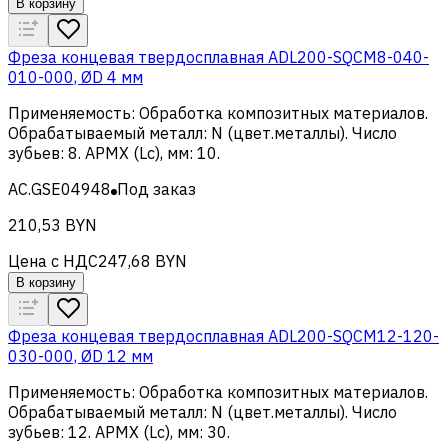
В корзину
Фреза концевая твердосплавная ADL200-SQCM8-040-
010-000, ØD 4 мм
Применяемость
:
Обработка композитных материалов
.
Обрабатываемый металл
:
N (цвет.металлы)
.
Число
зубьев
:
8
.
APMX (Lc), мм
:
10
.
AC.GSE04948
Под заказ
210,53 BYN
Цена с НДС
247,68 BYN
В корзину
Фреза концевая твердосплавная ADL200-SQCM12-120-
030-000, ØD 12 мм
Применяемость
:
Обработка композитных материалов
.
Обрабатываемый металл
:
N (цвет.металлы)
.
Число
зубьев
:
12
.
APMX (Lc), мм
:
30
.