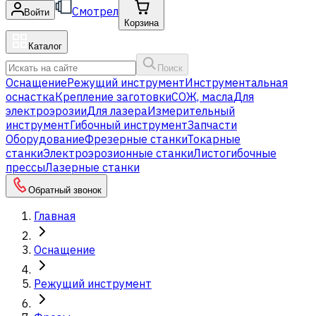
Смотрел
Войти
Корзина
Каталог
Поиск
Оснащение
Режущий инструмент
Инструментальная
оснастка
Крепление заготовки
СОЖ, масла
Для
электроэрозии
Для лазера
Измерительный
инструмент
Гибочный инструмент
Запчасти
Оборудование
Фрезерные станки
Токарные
станки
Электроэрозионные станки
Листогибочные
прессы
Лазерные станки
Обратный звонок
Главная
Оснащение
Режущий инструмент