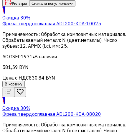
Фильтры
Сначала популярные
Скидка 30%
Фреза твердосплавная ADL200-KDA-10025
Применяемость
:
Обработка композитных материалов
.
Обрабатываемый металл
:
N (цвет.металлы)
.
Число
зубьев
:
12
.
APMX (Lc), мм
:
25
.
AC.GSE01971
В наличии
581,59 BYN
Цена с НДС
830,84 BYN
В корзину
Скидка 30%
Фреза твердосплавная ADL200-KDA-08020
Применяемость
:
Обработка композитных материалов
.
Обрабатываемый металл
:
N (цвет.металлы)
.
Число