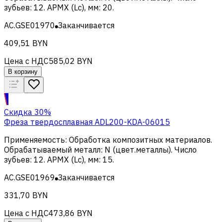
зубьев
:
12
.
APMX (Lc), мм
:
20
.
AC.GSE01970
Заканчивается
409,51 BYN
Цена с НДС
585,02 BYN
В корзину
Скидка 30%
Фреза твердосплавная ADL200-KDA-06015
Применяемость
:
Обработка композитных материалов
.
Обрабатываемый металл
:
N (цвет.металлы)
.
Число
зубьев
:
12
.
APMX (Lc), мм
:
15
.
AC.GSE01969
Заканчивается
331,70 BYN
Цена с НДС
473,86 BYN