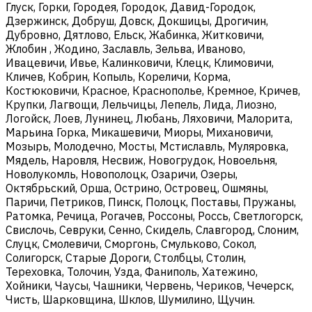
Глуск, Горки, Городея, Городок, Давид-Городок,
Дзержинск, Добруш, Довск, Докшицы, Дрогичин,
Дубровно, Дятлово, Ельск, Жабинка, Житковичи,
Жлобин , Жодино, Заславль, Зельва, Иваново,
Ивацевичи, Ивье, Калинковичи, Клецк, Климовичи,
Кличев, Кобрин, Копыль, Кореличи, Корма,
Костюковичи, Красное, Краснополье, Кремное, Кричев,
Крупки, Лагвощи, Лельчицы, Лепель, Лида, Лиозно,
Логойск, Лоев, Лунинец, Любань, Ляховичи, Малорита,
Марьина Горка, Микашевичи, Миоры, Михановичи,
Мозырь, Молодечно, Мосты, Мстиславль, Муляровка,
Мядель, Наровля, Несвиж, Новогрудок, Новоельня,
Новолукомль, Новополоцк, Озаричи, Озеры,
Октябрьский, Орша, Острино, Островец, Ошмяны,
Паричи, Петриков, Пинск, Полоцк, Поставы, Пружаны,
Ратомка, Речица, Рогачев, Россоны, Россь, Светлогорск,
Свислочь, Севруки, Сенно, Скидель, Славгород, Слоним,
Слуцк, Смолевичи, Сморгонь, Смульково, Сокол,
Солигорск, Старые Дороги, Столбцы, Столин,
Тереховка, Толочин, Узда, Фаниполь, Хатежино,
Хойники, Чаусы, Чашники, Червень, Чериков, Чечерск,
Чисть, Шарковщина, Шклов, Шумилино, Щучин.