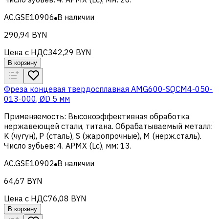
AC.GSE10906
В наличии
290,94 BYN
Цена с НДС
342,29 BYN
В корзину
Фреза концевая твердосплавная AMG600-SQCM4-050-
013-000, ØD 5 мм
Применяемость
:
Высокоэффективная обработка
нержавеющей стали, титана
.
Обрабатываемый металл
:
K (чугун), Р (сталь), S (жаропрочные), M (нерж.сталь)
.
Число зубьев
:
4
.
APMX (Lc), мм
:
13
.
AC.GSE10902
В наличии
64,67 BYN
Цена с НДС
76,08 BYN
В корзину