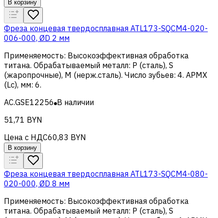
В корзину
Фреза концевая твердосплавная ATL173-SQCM4-020-
006-000, ØD 2 мм
Применяемость
:
Высокоэффективная обработка
титана
.
Обрабатываемый металл
:
Р (сталь), S
(жаропрочные), M (нерж.сталь)
.
Число зубьев
:
4
.
APMX
(Lc), мм
:
6
.
AC.GSE12256
В наличии
51,71 BYN
Цена с НДС
60,83 BYN
В корзину
Фреза концевая твердосплавная ATL173-SQCM4-080-
020-000, ØD 8 мм
Применяемость
:
Высокоэффективная обработка
титана
.
Обрабатываемый металл
:
Р (сталь), S