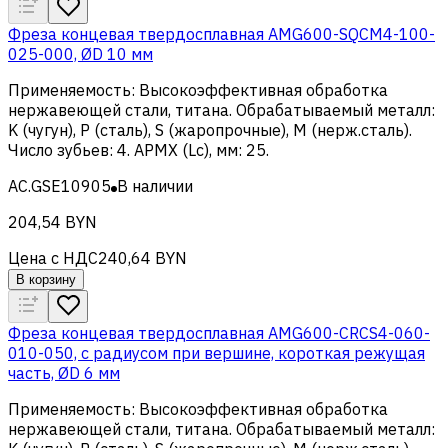
Фреза концевая твердосплавная AMG600-SQCM4-100-
025-000, ØD 10 мм
Применяемость
:
Высокоэффективная обработка
нержавеющей стали, титана
.
Обрабатываемый металл
:
K (чугун), Р (сталь), S (жаропрочные), M (нерж.сталь)
.
Число зубьев
:
4
.
APMX (Lc), мм
:
25
.
AC.GSE10905
В наличии
204,54 BYN
Цена с НДС
240,64 BYN
В корзину
Фреза концевая твердосплавная AMG600-CRCS4-060-
010-050, с радиусом при вершине, короткая режущая
часть, ØD 6 мм
Применяемость
:
Высокоэффективная обработка
нержавеющей стали, титана
.
Обрабатываемый металл
: