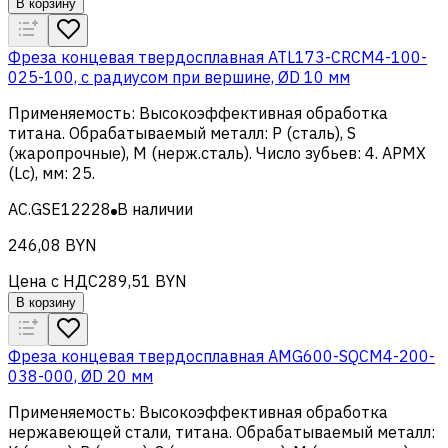
В корзину
Фреза концевая твердосплавная ATL173-CRCM4-100-
025-100, с радиусом при вершине, ØD 10 мм
Применяемость
:
Высокоэффективная обработка
титана
.
Обрабатываемый металл
:
Р (сталь), S
(жаропрочные), M (нерж.сталь)
.
Число зубьев
:
4
.
APMX
(Lc), мм
:
25
.
AC.GSE12228
В наличии
246,08 BYN
Цена с НДС
289,51 BYN
В корзину
Фреза концевая твердосплавная AMG600-SQCM4-200-
038-000, ØD 20 мм
Применяемость
:
Высокоэффективная обработка
нержавеющей стали, титана
.
Обрабатываемый металл
: