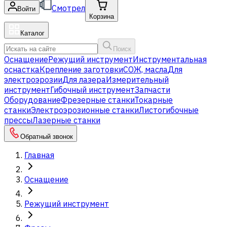
Смотрел
Войти
Корзина
Каталог
Поиск
Оснащение
Режущий инструмент
Инструментальная
оснастка
Крепление заготовки
СОЖ, масла
Для
электроэрозии
Для лазера
Измерительный
инструмент
Гибочный инструмент
Запчасти
Оборудование
Фрезерные станки
Токарные
станки
Электроэрозионные станки
Листогибочные
прессы
Лазерные станки
Обратный звонок
Главная
Оснащение
Режущий инструмент