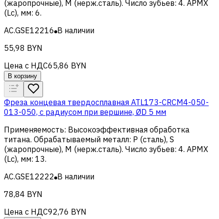
(жаропрочные), M (нерж.сталь)
.
Число зубьев
:
4
.
APMX
(Lc), мм
:
6
.
AC.GSE12216
В наличии
55,98 BYN
Цена с НДС
65,86 BYN
В корзину
Фреза концевая твердосплавная ATL173-CRCM4-050-
013-050, с радиусом при вершине, ØD 5 мм
Применяемость
:
Высокоэффективная обработка
титана
.
Обрабатываемый металл
:
Р (сталь), S
(жаропрочные), M (нерж.сталь)
.
Число зубьев
:
4
.
APMX
(Lc), мм
:
13
.
AC.GSE12222
В наличии
78,84 BYN
Цена с НДС
92,76 BYN