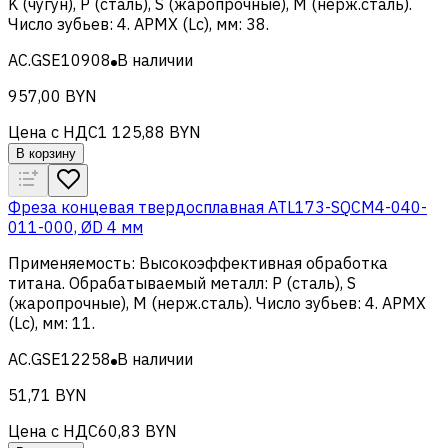
K (чугун), Р (сталь), S (жаропрочные), M (нерж.сталь)
.
Число зубьев
:
4
.
APMX (Lc), мм
:
38
.
AC.GSE10908
В наличии
957,00 BYN
Цена с НДС
1 125,88 BYN
В корзину
Фреза концевая твердосплавная ATL173-SQCM4-040-
011-000, ØD 4 мм
Применяемость
:
Высокоэффективная обработка
титана
.
Обрабатываемый металл
:
Р (сталь), S
(жаропрочные), M (нерж.сталь)
.
Число зубьев
:
4
.
APMX
(Lc), мм
:
11
.
AC.GSE12258
В наличии
51,71 BYN
Цена с НДС
60,83 BYN