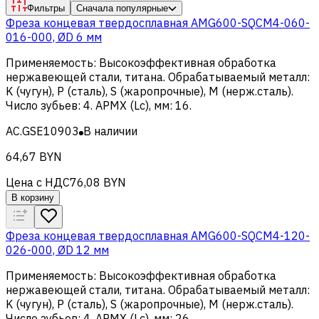
Фильтры
Сначала популярные
Фреза концевая твердосплавная AMG600-SQCM4-060-
016-000, ØD 6 мм
Применяемость
:
Высокоэффективная обработка
нержавеющей стали, титана
.
Обрабатываемый металл
:
K (чугун), Р (сталь), S (жаропрочные), M (нерж.сталь)
.
Число зубьев
:
4
.
APMX (Lc), мм
:
16
.
AC.GSE10903
В наличии
64,67 BYN
Цена с НДС
76,08 BYN
В корзину
Фреза концевая твердосплавная AMG600-SQCM4-120-
026-000, ØD 12 мм
Применяемость
:
Высокоэффективная обработка
нержавеющей стали, титана
.
Обрабатываемый металл
:
K (чугун), Р (сталь), S (жаропрочные), M (нерж.сталь)
.
Число зубьев
:
4
.
APMX (Lc), мм
:
26
.