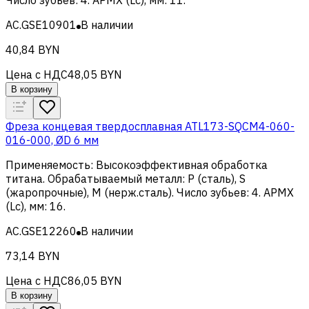
AC.GSE10901
В наличии
40,84 BYN
Цена с НДС
48,05 BYN
В корзину
Фреза концевая твердосплавная ATL173-SQCM4-060-
016-000, ØD 6 мм
Применяемость
:
Высокоэффективная обработка
титана
.
Обрабатываемый металл
:
Р (сталь), S
(жаропрочные), M (нерж.сталь)
.
Число зубьев
:
4
.
APMX
(Lc), мм
:
16
.
AC.GSE12260
В наличии
73,14 BYN
Цена с НДС
86,05 BYN
В корзину