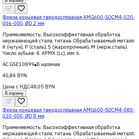
В корзину
Фреза концевая твердосплавная AMG600-SQCM4-020-
006-000, ØD 2 мм
Применяемость
:
Высокоэффективная обработка
нержавеющей стали, титана
.
Обрабатываемый металл
:
K (чугун), Р (сталь), S (жаропрочные), M (нерж.сталь)
.
Число зубьев
:
4
.
APMX (Lc), мм
:
6
.
AC.GSE10899
В наличии
40,84 BYN
Цена с НДС
48,05 BYN
В корзину
Фреза концевая твердосплавная AMG600-SQCM4-080-
020-000, ØD 8 мм
Применяемость
:
Высокоэффективная обработка
нержавеющей стали, титана
.
Обрабатываемый металл
: