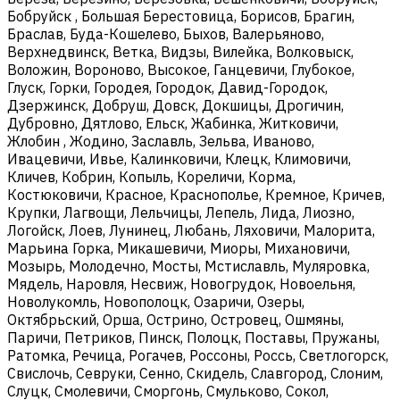
Бобруйск , Большая Берестовица, Борисов, Брагин,
Браслав, Буда-Кошелево, Быхов, Валерьяново,
Верхнедвинск, Ветка, Видзы, Вилейка, Волковыск,
Воложин, Вороново, Высокое, Ганцевичи, Глубокое,
Глуск, Горки, Городея, Городок, Давид-Городок,
Дзержинск, Добруш, Довск, Докшицы, Дрогичин,
Дубровно, Дятлово, Ельск, Жабинка, Житковичи,
Жлобин , Жодино, Заславль, Зельва, Иваново,
Ивацевичи, Ивье, Калинковичи, Клецк, Климовичи,
Кличев, Кобрин, Копыль, Кореличи, Корма,
Костюковичи, Красное, Краснополье, Кремное, Кричев,
Крупки, Лагвощи, Лельчицы, Лепель, Лида, Лиозно,
Логойск, Лоев, Лунинец, Любань, Ляховичи, Малорита,
Марьина Горка, Микашевичи, Миоры, Михановичи,
Мозырь, Молодечно, Мосты, Мстиславль, Муляровка,
Мядель, Наровля, Несвиж, Новогрудок, Новоельня,
Новолукомль, Новополоцк, Озаричи, Озеры,
Октябрьский, Орша, Острино, Островец, Ошмяны,
Паричи, Петриков, Пинск, Полоцк, Поставы, Пружаны,
Ратомка, Речица, Рогачев, Россоны, Россь, Светлогорск,
Свислочь, Севруки, Сенно, Скидель, Славгород, Слоним,
Слуцк, Смолевичи, Сморгонь, Смульково, Сокол,