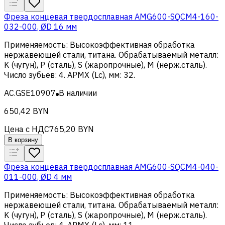
Фреза концевая твердосплавная AMG600-SQCM4-160-
032-000, ØD 16 мм
Применяемость
:
Высокоэффективная обработка
нержавеющей стали, титана
.
Обрабатываемый металл
:
K (чугун), Р (сталь), S (жаропрочные), M (нерж.сталь)
.
Число зубьев
:
4
.
APMX (Lc), мм
:
32
.
AC.GSE10907
В наличии
650,42 BYN
Цена с НДС
765,20 BYN
В корзину
Фреза концевая твердосплавная AMG600-SQCM4-040-
011-000, ØD 4 мм
Применяемость
:
Высокоэффективная обработка
нержавеющей стали, титана
.
Обрабатываемый металл
:
K (чугун), Р (сталь), S (жаропрочные), M (нерж.сталь)
.
Число зубьев
:
4
.
APMX (Lc), мм
:
11
.