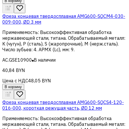
В корзину
Фреза концевая твердосплавная AMG600-SQCM4-030-
009-000, ØD 3 мм
Применяемость
:
Высокоэффективная обработка
нержавеющей стали, титана
.
Обрабатываемый металл
:
K (чугун), Р (сталь), S (жаропрочные), M (нерж.сталь)
.
Число зубьев
:
4
.
APMX (Lc), мм
:
9
.
AC.GSE10900
В наличии
40,84 BYN
Цена с НДС
48,05 BYN
В корзину
Фреза концевая твердосплавная AMG600-SQCS4-120-
016-000, короткая режущая часть, ØD 12 мм
Применяемость
:
Высокоэффективная обработка
нержавеющей стали, титана
.
Обрабатываемый металл
: