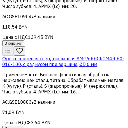
K (чугун), Р (сталь), S (жаропрочные), M (нерж.сталь)
.
Число зубьев
:
4
.
APMX (Lc), мм
:
20
.
AC.GSE10904
В наличии
118,54 BYN
Цена с НДС
139,45 BYN
В корзину
Фреза концевая твердосплавная AMG600-CRCM4-060-
016-100, с радиусом при вершине, ØD 6 мм
Применяемость
:
Высокоэффективная обработка
нержавеющей стали, титана
.
Обрабатываемый металл
:
K (чугун), Р (сталь), S (жаропрочные), M (нерж.сталь)
.
Число зубьев
:
4
.
APMX (Lc), мм
:
16
.
AC.GSE10883
В наличии
71,09 BYN
Цена с НДС
83,64 BYN