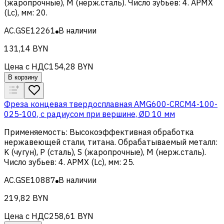
(жаропрочные), M (нерж.сталь)
.
Число зубьев
:
4
.
APMX
(Lc), мм
:
20
.
AC.GSE12261
В наличии
131,14 BYN
Цена с НДС
154,28 BYN
В корзину
Фреза концевая твердосплавная AMG600-CRCM4-100-
025-100, с радиусом при вершине, ØD 10 мм
Применяемость
:
Высокоэффективная обработка
нержавеющей стали, титана
.
Обрабатываемый металл
:
K (чугун), Р (сталь), S (жаропрочные), M (нерж.сталь)
.
Число зубьев
:
4
.
APMX (Lc), мм
:
25
.
AC.GSE10887
В наличии
219,82 BYN
Цена с НДС
258,61 BYN