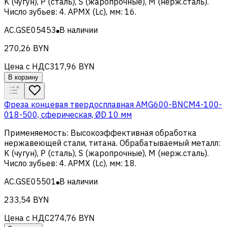
K (чугун), Р (сталь), S (жаропрочные), M (нерж.сталь)
.
Число зубьев
:
4
.
APMX (Lc), мм
:
16
.
AC.GSE05453
В наличии
270,26 BYN
Цена с НДС
317,96 BYN
В корзину
Фреза концевая твердосплавная AMG600-BNCM4-100-
018-500, сферическая, ØD 10 мм
Применяемость
:
Высокоэффективная обработка
нержавеющей стали, титана
.
Обрабатываемый металл
:
K (чугун), Р (сталь), S (жаропрочные), M (нерж.сталь)
.
Число зубьев
:
4
.
APMX (Lc), мм
:
18
.
AC.GSE05501
В наличии
233,54 BYN
Цена с НДС
274,76 BYN