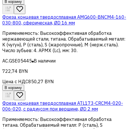
В корзину
Фреза концевая твердосплавная AMG600-BNCM4-160-
030-800, сферическая, ØD 16 мм
Применяемость
:
Высокоэффективная обработка
нержавеющей стали, титана
.
Обрабатываемый металл
:
K (чугун), Р (сталь), S (жаропрочные), M (нерж.сталь)
.
Число зубьев
:
4
.
APMX (Lc), мм
:
30
.
AC.GSE05445
В наличии
722,74 BYN
Цена с НДС
850,27 BYN
В корзину
Фреза концевая твердосплавная ATL173-CRCM4-020-
006-020, с радиусом при вершине, ØD 2 мм
Применяемость
:
Высокоэффективная обработка
титана
.
Обрабатываемый металл
:
Р (сталь), S