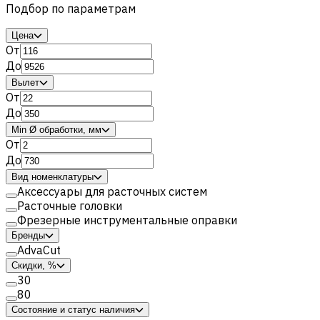
Подбор по параметрам
Цена
От
До
Вылет
От
До
Min Ø обработки, мм
От
До
Вид номенклатуры
Аксессуары для расточных систем
Расточные головки
Фрезерные инструментальные оправки
Бренды
AdvaCut
Скидки, %
30
80
Состояние и статус наличия