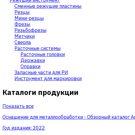
Сменные режущие пластины
Резцы
Мини-резцы
Фрезы
Резьбофрезы
Метчики
Сверла
Расточные системы
Расточные головки
Державки
Оправки
Запасные части для РИ
Инструмент для маркировки
Каталоги продукции
Показать все
Оснащение для металлообработки - Обзорный каталог A
Год издания:
2022