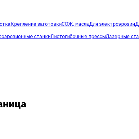
стка
Крепление заготовки
СОЖ, масла
Для электроэрозии
Д
роэрозионные станки
Листогибочные прессы
Лазерные ст
аница