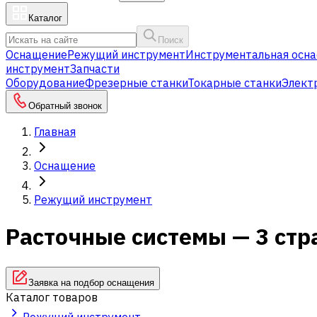
Каталог
Поиск
Оснащение
Режущий инструмент
Инструментальная осна
инструмент
Запчасти
Оборудование
Фрезерные станки
Токарные станки
Элект
Обратный звонок
Главная
Оснащение
Режущий инструмент
Расточные системы — 3 стр
Заявка на подбор оснащения
Каталог товаров
Режущий инструмент