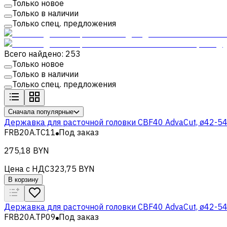
Только новое
Только в наличии
Только спец. предложения
Всего найдено: 253
Только новое
Только в наличии
Только спец. предложения
Сначала популярные
Державка для расточной головки CBF40 AdvaCut, ø42-54
FRB20A.TC11
Под заказ
275,18 BYN
Цена с НДС
323,75 BYN
В корзину
Державка для расточной головки CBF40 AdvaCut, ø42-54
FRB20A.TP09
Под заказ