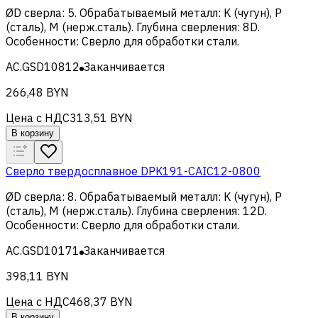
ØD сверла
:
5
.
Обрабатываемый металл
:
K (чугун), Р
(сталь), M (нерж.сталь)
.
Глубина сверления
:
8D
.
Особенности
:
Сверло для обработки стали
.
AC.GSD10812
Заканчивается
266,48 BYN
Цена с НДС
313,51 BYN
В корзину
Сверло твердосплавное DPK191-CAIC12-0800
ØD сверла
:
8
.
Обрабатываемый металл
:
K (чугун), Р
(сталь), M (нерж.сталь)
.
Глубина сверления
:
12D
.
Особенности
:
Сверло для обработки стали
.
AC.GSD10171
Заканчивается
398,11 BYN
Цена с НДС
468,37 BYN
В корзину