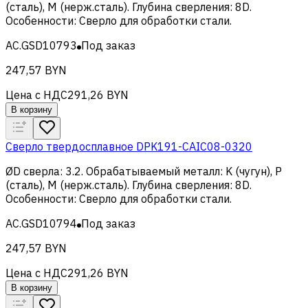
(сталь), M (нерж.сталь)
.
Глубина сверления
:
8D
.
Особенности
:
Сверло для обработки стали
.
AC.GSD10793
Под заказ
247,57 BYN
Цена с НДС
291,26 BYN
В корзину
Сверло твердосплавное DPK191-CAIC08-0320
ØD сверла
:
3.2
.
Обрабатываемый металл
:
K (чугун), Р
(сталь), M (нерж.сталь)
.
Глубина сверления
:
8D
.
Особенности
:
Сверло для обработки стали
.
AC.GSD10794
Под заказ
247,57 BYN
Цена с НДС
291,26 BYN
В корзину