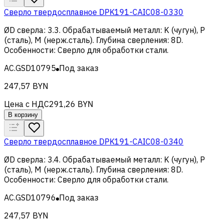
Сверло твердосплавное DPK191-CAIC08-0330
ØD сверла
:
3.3
.
Обрабатываемый металл
:
K (чугун), Р
(сталь), M (нерж.сталь)
.
Глубина сверления
:
8D
.
Особенности
:
Сверло для обработки стали
.
AC.GSD10795
Под заказ
247,57 BYN
Цена с НДС
291,26 BYN
В корзину
Сверло твердосплавное DPK191-CAIC08-0340
ØD сверла
:
3.4
.
Обрабатываемый металл
:
K (чугун), Р
(сталь), M (нерж.сталь)
.
Глубина сверления
:
8D
.
Особенности
:
Сверло для обработки стали
.
AC.GSD10796
Под заказ
247,57 BYN