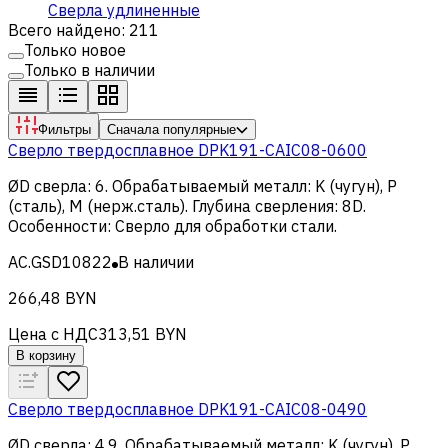
Сверла удлиненные
Всего найдено: 211
Только новое
Только в наличии
Фильтры
Сначала популярные
Сверло твердосплавное DPK191-CAIC08-0600
ØD сверла
:
6
.
Обрабатываемый металл
:
K (чугун), Р
(сталь), M (нерж.сталь)
.
Глубина сверления
:
8D
.
Особенности
:
Сверло для обработки стали
.
AC.GSD10822
В наличии
266,48 BYN
Цена с НДС
313,51 BYN
В корзину
Сверло твердосплавное DPK191-CAIC08-0490
ØD сверла
:
4.9
.
Обрабатываемый металл
:
K (чугун), Р