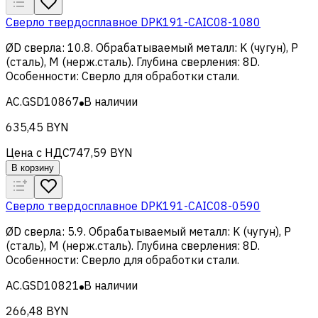
Сверло твердосплавное DPK191-CAIC08-1080
ØD сверла
:
10.8
.
Обрабатываемый металл
:
K (чугун), Р
(сталь), M (нерж.сталь)
.
Глубина сверления
:
8D
.
Особенности
:
Сверло для обработки стали
.
AC.GSD10867
В наличии
635,45 BYN
Цена с НДС
747,59 BYN
В корзину
Сверло твердосплавное DPK191-CAIC08-0590
ØD сверла
:
5.9
.
Обрабатываемый металл
:
K (чугун), Р
(сталь), M (нерж.сталь)
.
Глубина сверления
:
8D
.
Особенности
:
Сверло для обработки стали
.
AC.GSD10821
В наличии
266,48 BYN