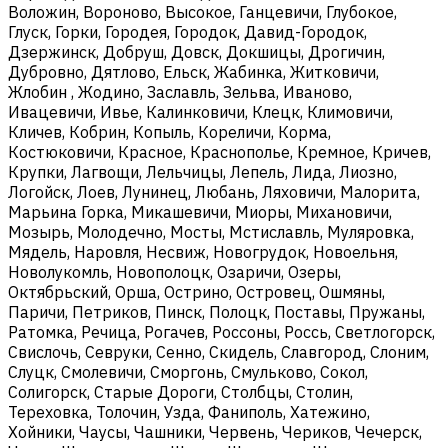
Воложин, Вороново, Высокое, Ганцевичи, Глубокое,
Глуск, Горки, Городея, Городок, Давид-Городок,
Дзержинск, Добруш, Довск, Докшицы, Дрогичин,
Дубровно, Дятлово, Ельск, Жабинка, Житковичи,
Жлобин , Жодино, Заславль, Зельва, Иваново,
Ивацевичи, Ивье, Калинковичи, Клецк, Климовичи,
Кличев, Кобрин, Копыль, Кореличи, Корма,
Костюковичи, Красное, Краснополье, Кремное, Кричев,
Крупки, Лагвощи, Лельчицы, Лепель, Лида, Лиозно,
Логойск, Лоев, Лунинец, Любань, Ляховичи, Малорита,
Марьина Горка, Микашевичи, Миоры, Михановичи,
Мозырь, Молодечно, Мосты, Мстиславль, Муляровка,
Мядель, Наровля, Несвиж, Новогрудок, Новоельня,
Новолукомль, Новополоцк, Озаричи, Озеры,
Октябрьский, Орша, Острино, Островец, Ошмяны,
Паричи, Петриков, Пинск, Полоцк, Поставы, Пружаны,
Ратомка, Речица, Рогачев, Россоны, Россь, Светлогорск,
Свислочь, Севруки, Сенно, Скидель, Славгород, Слоним,
Слуцк, Смолевичи, Сморгонь, Смульково, Сокол,
Солигорск, Старые Дороги, Столбцы, Столин,
Тереховка, Толочин, Узда, Фаниполь, Хатежино,
Хойники, Чаусы, Чашники, Червень, Чериков, Чечерск,