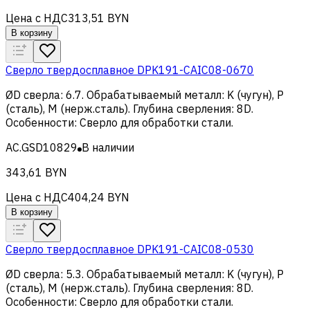
Цена с НДС
313,51 BYN
В корзину
Сверло твердосплавное DPK191-CAIC08-0670
ØD сверла
:
6.7
.
Обрабатываемый металл
:
K (чугун), Р
(сталь), M (нерж.сталь)
.
Глубина сверления
:
8D
.
Особенности
:
Сверло для обработки стали
.
AC.GSD10829
В наличии
343,61 BYN
Цена с НДС
404,24 BYN
В корзину
Сверло твердосплавное DPK191-CAIC08-0530
ØD сверла
:
5.3
.
Обрабатываемый металл
:
K (чугун), Р
(сталь), M (нерж.сталь)
.
Глубина сверления
:
8D
.
Особенности
:
Сверло для обработки стали
.