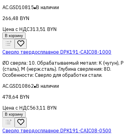
AC.GSD10815
В наличии
266,48 BYN
Цена с НДС
313,51 BYN
В корзину
Сверло твердосплавное DPK191-CAIC08-1000
ØD сверла
:
10
.
Обрабатываемый металл
:
K (чугун), Р
(сталь), M (нерж.сталь)
.
Глубина сверления
:
8D
.
Особенности
:
Сверло для обработки стали
.
AC.GSD10862
В наличии
478,64 BYN
Цена с НДС
563,11 BYN
В корзину
Сверло твердосплавное DPK191-CAIC08-0500