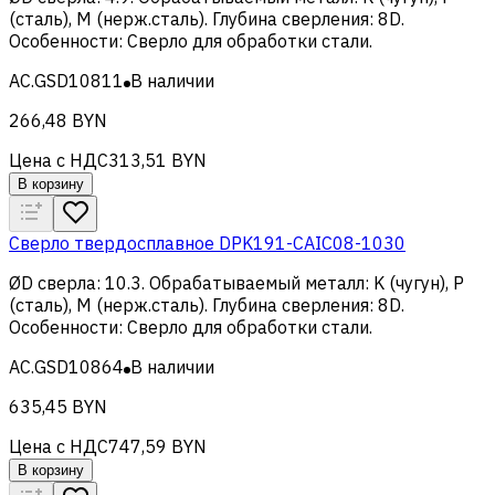
(сталь), M (нерж.сталь)
.
Глубина сверления
:
8D
.
Особенности
:
Сверло для обработки стали
.
AC.GSD10811
В наличии
266,48 BYN
Цена с НДС
313,51 BYN
В корзину
Сверло твердосплавное DPK191-CAIC08-1030
ØD сверла
:
10.3
.
Обрабатываемый металл
:
K (чугун), Р
(сталь), M (нерж.сталь)
.
Глубина сверления
:
8D
.
Особенности
:
Сверло для обработки стали
.
AC.GSD10864
В наличии
635,45 BYN
Цена с НДС
747,59 BYN
В корзину