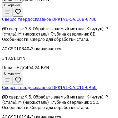
В корзину
Сверло твердосплавное DPK191-CAIC08-0780
ØD сверла
:
7.8
.
Обрабатываемый металл
:
K (чугун), Р
(сталь), M (нерж.сталь)
.
Глубина сверления
:
8D
.
Особенности
:
Сверло для обработки стали
.
AC.GSD10840
Заканчивается
343,61 BYN
Цена с НДС
404,24 BYN
В корзину
Сверло твердосплавное DPK191-CAIC15-0950
ØD сверла
:
9.5
.
Обрабатываемый металл
:
K (чугун), Р
(сталь), M (нерж.сталь)
.
Глубина сверления
:
15D
.
Особенности
:
Сверло для обработки стали
.
AC.GSD10194
Заканчивается