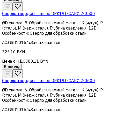
Сверло твердосплавное DPK191-CAIC12-0500
ØD сверла
:
5
.
Обрабатываемый металл
:
K (чугун), Р
(сталь), M (нерж.сталь)
.
Глубина сверления
:
12D
.
Особенности
:
Сверло для обработки стали
.
AC.GSD10164
Заканчивается
323,10 BYN
Цена с НДС
380,11 BYN
В корзину
Сверло твердосплавное DPK191-CAIC12-0600
ØD сверла
:
6
.
Обрабатываемый металл
:
K (чугун), Р
(сталь), M (нерж.сталь)
.
Глубина сверления
:
12D
.
Особенности
:
Сверло для обработки стали
.
AC.GSD10166
Заканчивается