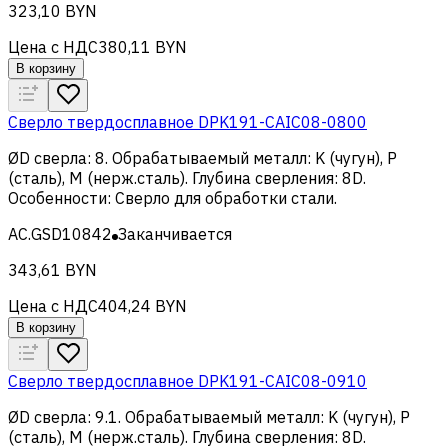
323,10 BYN
Цена с НДС
380,11 BYN
В корзину
Сверло твердосплавное DPK191-CAIC08-0800
ØD сверла
:
8
.
Обрабатываемый металл
:
K (чугун), Р
(сталь), M (нерж.сталь)
.
Глубина сверления
:
8D
.
Особенности
:
Сверло для обработки стали
.
AC.GSD10842
Заканчивается
343,61 BYN
Цена с НДС
404,24 BYN
В корзину
Сверло твердосплавное DPK191-CAIC08-0910
ØD сверла
:
9.1
.
Обрабатываемый металл
:
K (чугун), Р
(сталь), M (нерж.сталь)
.
Глубина сверления
:
8D
.