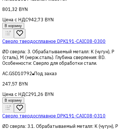
801,32 BYN
Цена с НДС
942,73 BYN
В корзину
Сверло твердосплавное DPK191-CAIC08-0300
ØD сверла
:
3
.
Обрабатываемый металл
:
K (чугун), Р
(сталь), M (нерж.сталь)
.
Глубина сверления
:
8D
.
Особенности
:
Сверло для обработки стали
.
AC.GSD10792
Под заказ
247,57 BYN
Цена с НДС
291,26 BYN
В корзину
Сверло твердосплавное DPK191-CAIC08-0310
ØD сверла
:
3.1
.
Обрабатываемый металл
:
K (чугун), Р