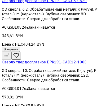
Сверло твердосплавное DPK191-CAIC08-0620
ØD сверла
:
6.2
.
Обрабатываемый металл
:
K (чугун), Р
(сталь), M (нерж.сталь)
.
Глубина сверления
:
8D
.
Особенности
:
Сверло для обработки стали
.
AC.GSD10824
Заканчивается
343,61 BYN
Цена с НДС
404,24 BYN
В корзину
Сверло твердосплавное DPK191-CAIC12-1000
ØD сверла
:
10
.
Обрабатываемый металл
:
K (чугун), Р
(сталь), M (нерж.сталь)
.
Глубина сверления
:
12D
.
Особенности
:
Сверло для обработки стали
.
AC.GSD10176
Заканчивается
578,81 BYN
Цена с НДС
680,95 BYN