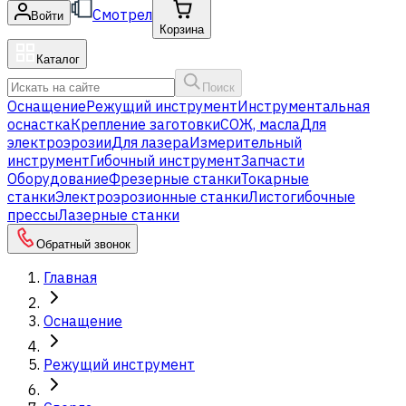
Смотрел
Войти
Корзина
Каталог
Поиск
Оснащение
Режущий инструмент
Инструментальная
оснастка
Крепление заготовки
СОЖ, масла
Для
электроэрозии
Для лазера
Измерительный
инструмент
Гибочный инструмент
Запчасти
Оборудование
Фрезерные станки
Токарные
станки
Электроэрозионные станки
Листогибочные
прессы
Лазерные станки
Обратный звонок
Главная
Оснащение
Режущий инструмент