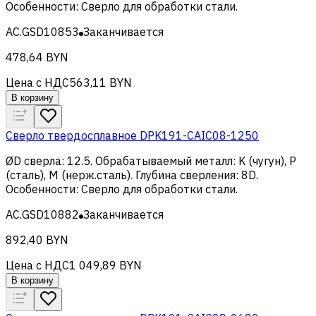
Особенности
:
Сверло для обработки стали
.
AC.GSD10853
Заканчивается
478,64 BYN
Цена с НДС
563,11 BYN
В корзину
Сверло твердосплавное DPK191-CAIC08-1250
ØD сверла
:
12.5
.
Обрабатываемый металл
:
K (чугун), Р
(сталь), M (нерж.сталь)
.
Глубина сверления
:
8D
.
Особенности
:
Сверло для обработки стали
.
AC.GSD10882
Заканчивается
892,40 BYN
Цена с НДС
1 049,89 BYN
В корзину