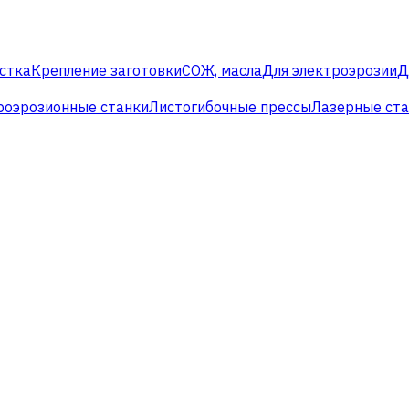
стка
Крепление заготовки
СОЖ, масла
Для электроэрозии
Д
роэрозионные станки
Листогибочные прессы
Лазерные ст