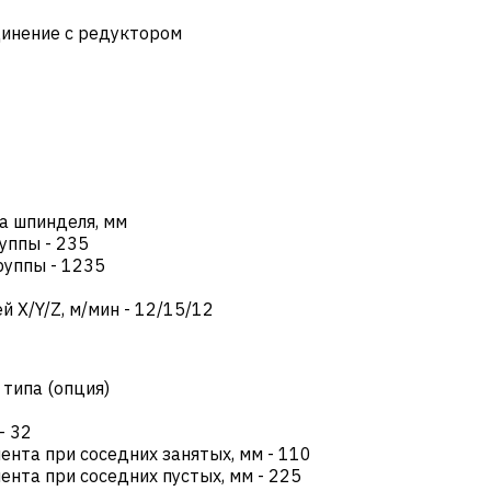
динение с редуктором
а шпинделя, мм
руппы
-
235
руппы
-
1235
 X/Y/Z, м/мин
-
12/15/12
 типа (опция)
-
32
нта при соседних занятых, мм
-
110
нта при соседних пустых, мм
-
225