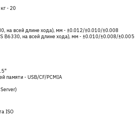
 кг
-
20
0, на всей длине хода), мм
-
±0.012/±0.010/±0.008
S B6330, на всей длине хода), мм
-
±0.010/±0.008/±0.005
15"
ей памяти
-
USB/CF/PCMIA
 Server)
та ISO