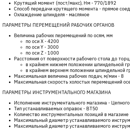
Крутящий момент (пост/макс), Нм
-
770/1892
Способ передачи крутящего момента
-
прямое сое
Охлаждение шпинделя
-
масляное
ПАРАМЕТРЫ ПЕРЕМЕЩЕНИЙ РАБОЧИХ ОРГАНОВ
Величина рабочих перемещений по осям, мм
по оси X
-
4200
по оси Y
-
3000
по оси Z
-
1000
Расстояния от поверхности рабочего стола до торц
в крайнем нижнем положении шпиндельной г
в крайнем верхнем положении шпиндельной г
Максимальная величина рабочих подач, м/мин
-
8
Максимальная скорость холостых перемещений осей
ПАРАМЕТРЫ ИНСТРУМЕНТАЛЬНОГО МАГАЗИНА
Исполнение инструментального магазина
-
Цепного
Тип устанавливаемых оправок
-
BT50
Количество инструментальных позиций в магазине
Максимальный диаметр устанавливаемого инструме
Максимальный диаметр устанавливаемого инструме