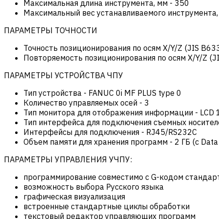
Максимальная длина инструмента, мм
-
350
Максимальный вес устанавливаемого инструмента,
ПАРАМЕТРЫ ТОЧНОСТИ
Точность позиционирования по осям X/Y/Z (JIS B633
Повторяемость позиционирования по осям X/Y/Z (JI
ПАРАМЕТРЫ УСТРОЙСТВА ЧПУ
Тип устройства
-
FANUC 0i MF PLUS type 0
Количество управляемых осей
-
3
Тип монитора для отображения информации
-
LCD 
Тип интерфейса для подключения съемных носител
Интерфейсы для подключения
-
RJ45/RS232C
Объем памяти для хранения программ
-
2 ГБ (c Data
ПАРАМЕТРЫ УПРАВЛЕНИЯ УЧПУ:
программирование совместимо с G-кодом стандар
возможность выбора Русского языка
графическая визуализация
встроенные стандартные циклы обработки
текстовый редактор управляющих программ