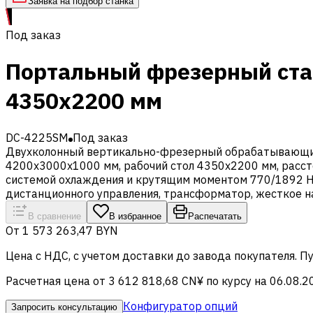
Заявка на подбор станка
Под заказ
Портальный фрезерный стан
4350х2200 мм
DC-4225SM
Под заказ
Двухколонный вертикально-фрезерный обрабатывающий ц
4200х3000х1000 мм, рабочий стол 4350х2200 мм, расст
системой охлаждения и крутящим моментом 770/1892 Нм,
дистанционного управления, трансформатор, жесткое н
В сравнение
В избранное
Распечатать
От
1 573 263,47 BYN
Цена c НДС, с учетом доставки до завода покупателя. 
Расчетная цена от 3 612 818,68 CN¥ по курсу на 06.08.2
Конфигуратор опций
Запросить консультацию