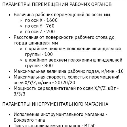
ПАРАМЕТРЫ ПЕРЕМЕЩЕНИЙ РАБОЧИХ ОРГАНОВ
Величина рабочих перемещений по осям, мм
по оси X
-
1600
по оси Y
-
760
по оси Z
-
700
Расстояния от поверхности рабочего стола до
торца шпинделя, мм
в крайнем нижнем положении шпиндельной
группы
-
100
в крайнем верхнем положении шпиндельной
группы
-
800
Максимальная величина рабочих подач, м/мин
-
10
Максимальная скорость холостых перемещений
осей X/Y/Z, м/мин
-
20/20/20
Мощность серводвигателей по осям X/Y/Z, кВт
-
3/3/3
ПАРАМЕТРЫ ИНСТРУМЕНТАЛЬНОГО МАГАЗИНА
Исполнение инструментального магазина
-
Бокового типа
Тип устанавливаемых оправок
-
BT50