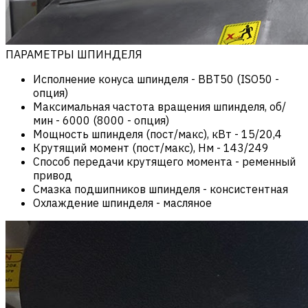
ПАРАМЕТРЫ ШПИНДЕЛЯ
Исполнение конуса шпинделя
-
BBT50 (ISO50 -
опция)
Максимальная частота вращения шпинделя, об/
мин
-
6000 (8000 - опция)
Мощность шпинделя (пост/макс), кВт
-
15/20,4
Крутящий момент (пост/макс), Нм
-
143/249
Способ передачи крутящего момента
-
ременный
привод
Смазка подшипников шпинделя
-
консистентная
Охлаждение шпинделя
-
масляное