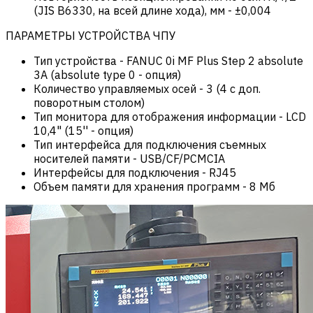
(JIS B6330, на всей длине хода), мм
-
±0,004
ПАРАМЕТРЫ УСТРОЙСТВА ЧПУ
Тип устройства
-
FANUC 0i MF Plus Step 2 absolute
3A (absolute type 0 - опция)
Количество управляемых осей
-
3 (4 с доп.
поворотным столом)
Тип монитора для отображения информации
-
LCD
10,4" (15'' - опция)
Тип интерфейса для подключения съемных
носителей памяти
-
USB/CF/PCMCIA
Интерфейсы для подключения
-
RJ45
Объем памяти для хранения программ
-
8 Мб