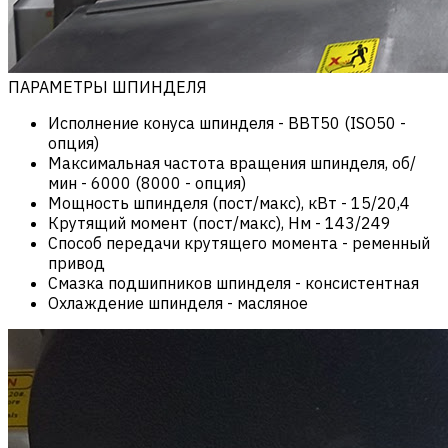
ПАРАМЕТРЫ ШПИНДЕЛЯ
Исполнение конуса шпинделя
-
BBT50 (ISO50 -
опция)
Максимальная частота вращения шпинделя, об/
мин
-
6000 (8000 - опция)
Мощность шпинделя (пост/макс), кВт
-
15/20,4
Крутящий момент (пост/макс), Нм
-
143/249
Способ передачи крутящего момента
-
ременный
привод
Смазка подшипников шпинделя
-
консистентная
Охлаждение шпинделя
-
масляное