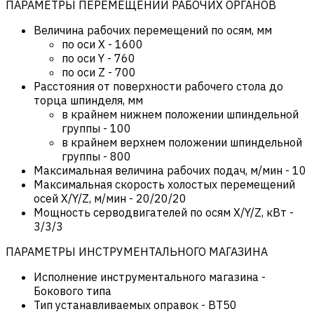
ПАРАМЕТРЫ ПЕРЕМЕЩЕНИЙ РАБОЧИХ ОРГАНОВ
Величина рабочих перемещений по осям, мм
по оси X
-
1600
по оси Y
-
760
по оси Z
-
700
Расстояния от поверхности рабочего стола до
торца шпинделя, мм
в крайнем нижнем положении шпиндельной
группы
-
100
в крайнем верхнем положении шпиндельной
группы
-
800
Максимальная величина рабочих подач, м/мин
-
10
Максимальная скорость холостых перемещений
осей X/Y/Z, м/мин
-
20/20/20
Мощность серводвигателей по осям X/Y/Z, кВт
-
3/3/3
ПАРАМЕТРЫ ИНСТРУМЕНТАЛЬНОГО МАГАЗИНА
Исполнение инструментального магазина
-
Бокового типа
Тип устанавливаемых оправок
-
BT50