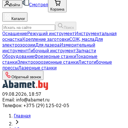
Смотрел
Войти
Корзина
Каталог
Поиск
Оснащение
Режущий инструмент
Инструментальная
оснастка
Крепление заготовки
СОЖ, масла
Для
электроэрозии
Для лазера
Измерительный
инструмент
Гибочный инструмент
Запчасти
Оборудование
Фрезерные станки
Токарные
станки
Электроэрозионные станки
Листогибочные
прессы
Лазерные станки
Обратный звонок
09.08.2026, 18:57
Email
:
info@abamet.ru
Телефон
:
+375 (29) 125-02-05
Главная