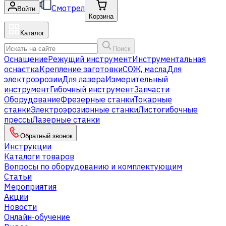
Смотрел
Войти
Корзина
Каталог
Поиск
Оснащение
Режущий инструмент
Инструментальная
оснастка
Крепление заготовки
СОЖ, масла
Для
электроэрозии
Для лазера
Измерительный
инструмент
Гибочный инструмент
Запчасти
Оборудование
Фрезерные станки
Токарные
станки
Электроэрозионные станки
Листогибочные
прессы
Лазерные станки
Обратный звонок
Инструкции
Каталоги товаров
Вопросы по оборудованию и комплектующим
Статьи
Мероприятия
Акции
Новости
Онлайн-обучение