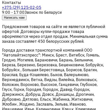
Контакты
+375 (29) 125-02-05
9:00 - 17:00
Звонок по Беларуси
Написать нам
Предложения товаров на сайте не является публичной
офертой. Договоры купли-продажи товара
оформляются через отдел продаж. Минимальная сумма
заказа составляет 450 белорусских рублей.
Города доставки транспортной компанией ООО
"Автолайтэкспресс": Минск, Брест, Витебск, Гомель,
Гродно, Могилев, Барановичи, Барань, Белыничи,
Береза, Березино, Березовка, Бешенковичи, Бобруйск,
Бобруйск , Большая Берестовица, Борисов, Брагин,
Браслав, Буда-Кошелево, Быхов, Валерьяново,
Верхнедвинск, Ветка, Видзы, Вилейка, Волковыск,
Воложин, Вороново, Высокое, Ганцевичи, Глубокое,
Глуск, Горки, Городея, Городок, Давид-Городок,
Дзержинск, Добруш, Довск, Докшицы, Дрогичин,
Дубровно, Дятлово, Ельск, Жабинка, Житковичи,
Жлобин , Жодино, Заславль, Зельва, Иваново,
Ивацевичи, Ивье, Калинковичи, Клецк, Климовичи,