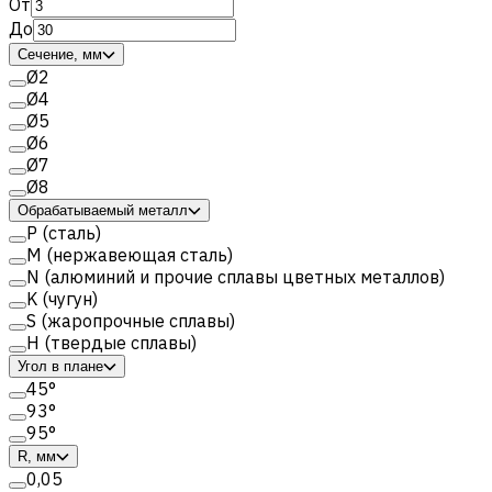
От
До
Сечение, мм
Ø2
Ø4
Ø5
Ø6
Ø7
Ø8
Обрабатываемый металл
Р (сталь)
M (нержавеющая сталь)
N (алюминий и прочие сплавы цветных металлов)
K (чугун)
S (жаропрочные сплавы)
H (твердые сплавы)
Угол в плане
45°
93°
95°
R, мм
0,05