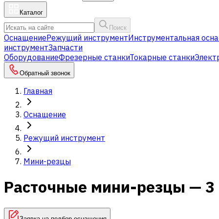
Каталог
Поиск
Оснащение
Режущий инструмент
Инструментальная осна
инструмент
Запчасти
Оборудование
Фрезерные станки
Токарные станки
Элект
Обратный звонок
Главная
Оснащение
Режущий инструмент
Мини-резцы
Расточные мини-резцы — 3
Заявка на подбор оснащения