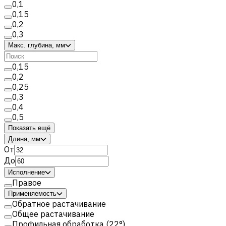
0,1
0,15
0,2
0,3
Макс. глубина, мм
0,15
0,2
0,25
0,3
0,4
0,5
Показать ещё
Длина, мм
От
До
Исполнение
Правое
Применяемость
Обратное растачивание
Общее растачивание
Профильная обработка (22°)