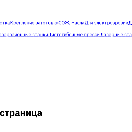
стка
Крепление заготовки
СОЖ, масла
Для электроэрозии
Д
роэрозионные станки
Листогибочные прессы
Лазерные ст
 страница