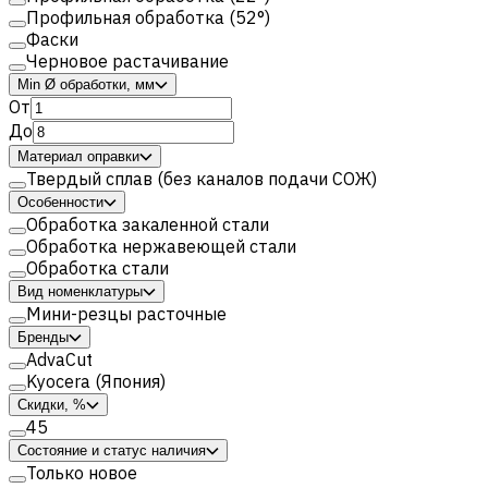
Профильная обработка (52°)
Фаски
Черновое растачивание
Min Ø обработки, мм
От
До
Материал оправки
Твердый сплав (без каналов подачи СОЖ)
Особенности
Обработка закаленной стали
Обработка нержавеющей стали
Обработка стали
Вид номенклатуры
Мини-резцы расточные
Бренды
AdvaCut
Kyocera (Япония)
Скидки, %
45
Состояние и статус наличия
Только новое