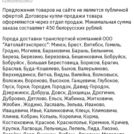
Предложения товаров на сайте не является публичной
офертой. Договоры купли-продажи товара
оформляются через отдел продаж. Минимальная сумма
заказа составляет 450 белорусских рублей.
Города доставки транспортной компанией ООО
"Автолайтэкспресс": Минск, Брест, Витебск, Гомель,
Гродно, Могилев, Барановичи, Барань, Белыничи,
Береза, Березино, Березовка, Бешенковичи, Бобруйск,
Бобруйск , Большая Берестовица, Борисов, Брагин,
Браслав, Буда-Кошелево, Быхов, Валерьяново,
Верхнедвинск, Ветка, Видзы, Вилейка, Волковыск,
Воложин, Вороново, Высокое, Ганцевичи, Глубокое,
Глуск, Горки, Городея, Городок, Давид-Городок,
Дзержинск, Добруш, Довск, Докшицы, Дрогичин,
Дубровно, Дятлово, Ельск, Жабинка, Житковичи,
Жлобин , Жодино, Заславль, Зельва, Иваново,
Ивацевичи, Ивье, Калинковичи, Клецк, Климовичи,
Кличев, Кобрин, Копыль, Кореличи, Корма,
Костюковичи, Красное, Краснополье, Кремное, Кричев,
Крупки, Лагвощи, Лельчицы, Лепель, Лида, Лиозно,