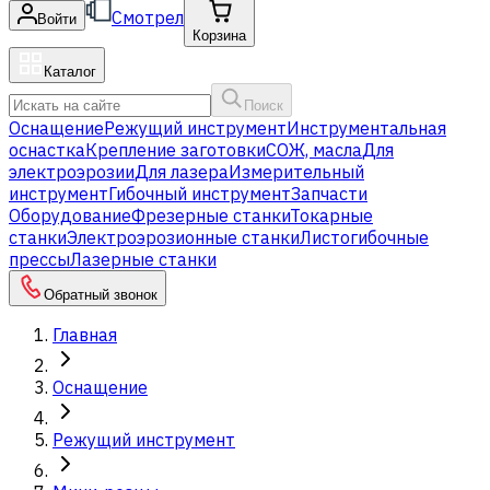
Смотрел
Войти
Корзина
Каталог
Поиск
Оснащение
Режущий инструмент
Инструментальная
оснастка
Крепление заготовки
СОЖ, масла
Для
электроэрозии
Для лазера
Измерительный
инструмент
Гибочный инструмент
Запчасти
Оборудование
Фрезерные станки
Токарные
станки
Электроэрозионные станки
Листогибочные
прессы
Лазерные станки
Обратный звонок
Главная
Оснащение
Режущий инструмент