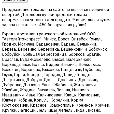
Написать нам
Предложения товаров на сайте не является публичной
офертой. Договоры купли-продажи товара
оформляются через отдел продаж. Минимальная сумма
заказа составляет 450 белорусских рублей.
Города доставки транспортной компанией ООО
"Автолайтэкспресс": Минск, Брест, Витебск, Гомель,
Гродно, Могилев, Барановичи, Барань, Белыничи,
Береза, Березино, Березовка, Бешенковичи, Бобруйск,
Бобруйск , Большая Берестовица, Борисов, Брагин,
Браслав, Буда-Кошелево, Быхов, Валерьяново,
Верхнедвинск, Ветка, Видзы, Вилейка, Волковыск,
Воложин, Вороново, Высокое, Ганцевичи, Глубокое,
Глуск, Горки, Городея, Городок, Давид-Городок,
Дзержинск, Добруш, Довск, Докшицы, Дрогичин,
Дубровно, Дятлово, Ельск, Жабинка, Житковичи,
Жлобин , Жодино, Заславль, Зельва, Иваново,
Ивацевичи, Ивье, Калинковичи, Клецк, Климовичи,
Кличев, Кобрин, Копыль, Кореличи, Корма,
Костюковичи, Красное, Краснополье, Кремное, Кричев,
Крупки, Лагвощи, Лельчицы, Лепель, Лида, Лиозно,