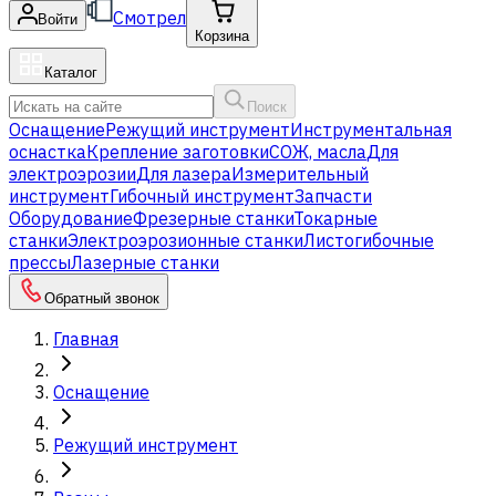
Смотрел
Войти
Корзина
Каталог
Поиск
Оснащение
Режущий инструмент
Инструментальная
оснастка
Крепление заготовки
СОЖ, масла
Для
электроэрозии
Для лазера
Измерительный
инструмент
Гибочный инструмент
Запчасти
Оборудование
Фрезерные станки
Токарные
станки
Электроэрозионные станки
Листогибочные
прессы
Лазерные станки
Обратный звонок
Главная
Оснащение
Режущий инструмент