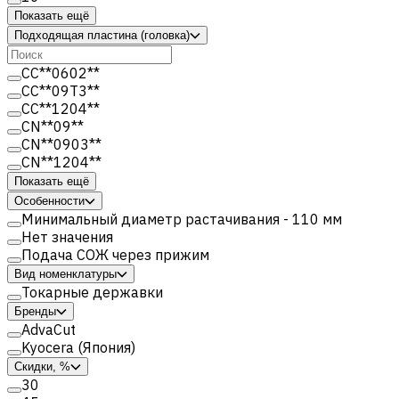
Показать ещё
Подходящая пластина (головка)
CC**0602**
CC**09T3**
CC**1204**
CN**09**
CN**0903**
CN**1204**
Показать ещё
Особенности
Минимальный диаметр растачивания - 110 мм
Нет значения
Подача СОЖ через прижим
Вид номенклатуры
Токарные державки
Бренды
AdvaCut
Kyocera (Япония)
Скидки, %
30