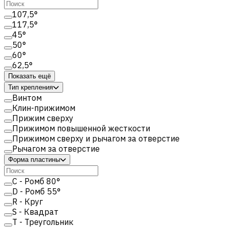
107,5°
117,5°
45°
50°
60°
62,5°
Показать ещё
Тип крепления
Винтом
Клин-прижимом
Прижим сверху
Прижимом повышенной жесткости
Прижимом сверху и рычагом за отверстие
Рычагом за отверстие
Форма пластины
C - Ромб 80°
D - Ромб 55°
R - Круг
S - Квадрат
T - Треугольник