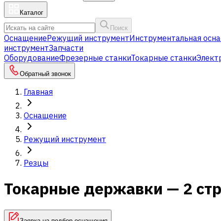
Каталог
Поиск
Оснащение
Режущий инструмент
Инструментальная осна
инструмент
Запчасти
Оборудование
Фрезерные станки
Токарные станки
Элект
Обратный звонок
Главная
Оснащение
Режущий инструмент
Резцы
Токарные державки — 2 ст
Заявка на подбор оснащения