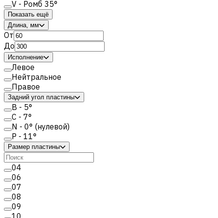
V - Ромб 35°
Показать ещё
Длина, мм
От
До
Исполнение
Левое
Нейтральное
Правое
Задний угол пластины
B - 5°
C - 7°
N - 0° (нулевой)
P - 11°
Размер пластины
04
06
07
08
09
10