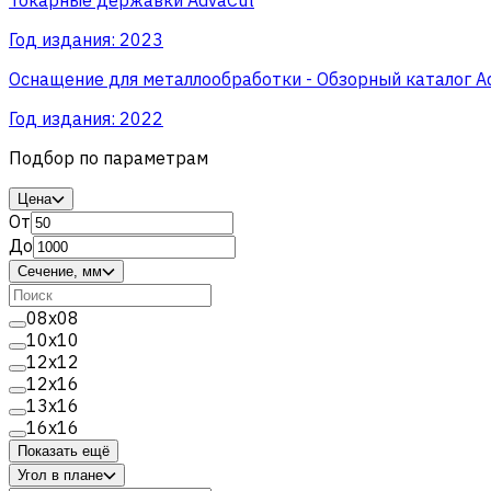
Год издания:
2023
Оснащение для металлообработки - Обзорный каталог A
Год издания:
2022
Подбор по параметрам
Цена
От
До
Сечение, мм
08x08
10x10
12x12
12x16
13x16
16x16
Показать ещё
Угол в плане