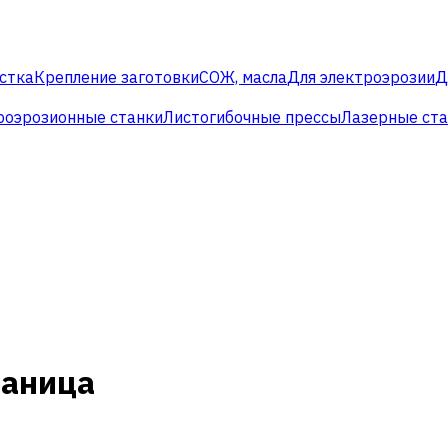
стка
Крепление заготовки
СОЖ, масла
Для электроэрозии
Д
роэрозионные станки
Листогибочные прессы
Лазерные ст
раница