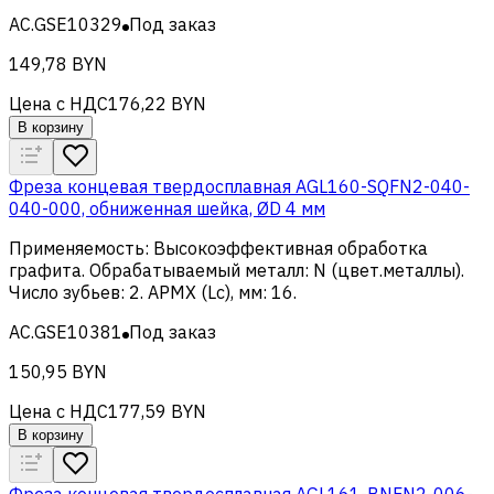
AC.GSE10329
Под заказ
149,78 BYN
Цена с НДС
176,22 BYN
В корзину
Фреза концевая твердосплавная AGL160-SQFN2-040-
040-000, обниженная шейка, ØD 4 мм
Применяемость
:
Высокоэффективная обработка
графита
.
Обрабатываемый металл
:
N (цвет.металлы)
.
Число зубьев
:
2
.
APMX (Lc), мм
:
16
.
AC.GSE10381
Под заказ
150,95 BYN
Цена с НДС
177,59 BYN
В корзину
Фреза концевая твердосплавная AGL161-BNFN2-006-