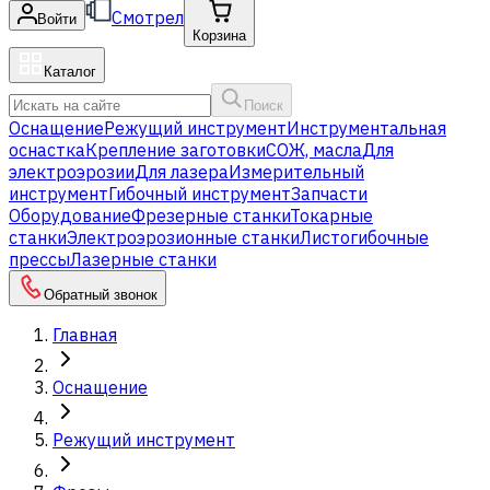
Смотрел
Войти
Корзина
Каталог
Поиск
Оснащение
Режущий инструмент
Инструментальная
оснастка
Крепление заготовки
СОЖ, масла
Для
электроэрозии
Для лазера
Измерительный
инструмент
Гибочный инструмент
Запчасти
Оборудование
Фрезерные станки
Токарные
станки
Электроэрозионные станки
Листогибочные
прессы
Лазерные станки
Обратный звонок
Главная
Оснащение
Режущий инструмент