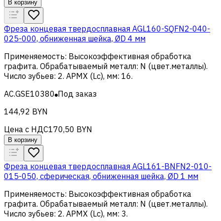
В корзину
Фреза концевая твердосплавная AGL160-SQFN2-040-
025-000, обниженная шейка, ØD 4 мм
Применяемость
:
Высокоэффективная обработка
графита
.
Обрабатываемый металл
:
N (цвет.металлы)
.
Число зубьев
:
2
.
APMX (Lc), мм
:
16
.
AC.GSE10380
Под заказ
144,92 BYN
Цена с НДС
170,50 BYN
В корзину
Фреза концевая твердосплавная AGL161-BNFN2-010-
015-050, сферическая, обниженная шейка, ØD 1 мм
Применяемость
:
Высокоэффективная обработка
графита
.
Обрабатываемый металл
:
N (цвет.металлы)
.
Число зубьев
:
2
.
APMX (Lc), мм
:
3
.