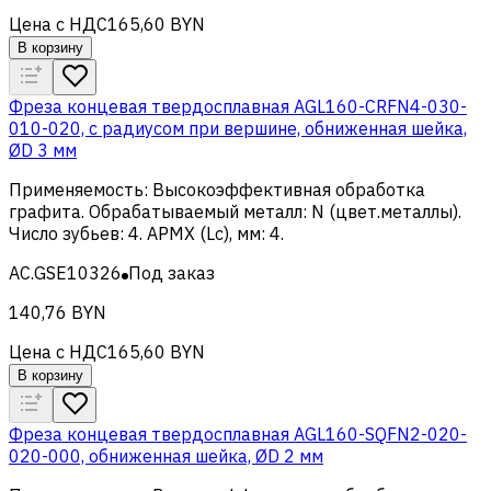
Цена с НДС
165,60 BYN
В корзину
Фреза концевая твердосплавная AGL160-CRFN4-030-
010-020, с радиусом при вершине, обниженная шейка,
ØD 3 мм
Применяемость
:
Высокоэффективная обработка
графита
.
Обрабатываемый металл
:
N (цвет.металлы)
.
Число зубьев
:
4
.
APMX (Lc), мм
:
4
.
AC.GSE10326
Под заказ
140,76 BYN
Цена с НДС
165,60 BYN
В корзину
Фреза концевая твердосплавная AGL160-SQFN2-020-
020-000, обниженная шейка, ØD 2 мм