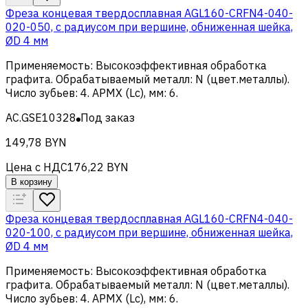
Фреза концевая твердосплавная AGL160-CRFN4-040-
020-050, с радиусом при вершине, обниженная шейка,
ØD 4 мм
Применяемость
:
Высокоэффективная обработка
графита
.
Обрабатываемый металл
:
N (цвет.металлы)
.
Число зубьев
:
4
.
APMX (Lc), мм
:
6
.
AC.GSE10328
Под заказ
149,78 BYN
Цена с НДС
176,22 BYN
В корзину
Фреза концевая твердосплавная AGL160-CRFN4-040-
020-100, с радиусом при вершине, обниженная шейка,
ØD 4 мм
Применяемость
:
Высокоэффективная обработка
графита
.
Обрабатываемый металл
:
N (цвет.металлы)
.
Число зубьев
:
4
.
APMX (Lc), мм
:
6
.