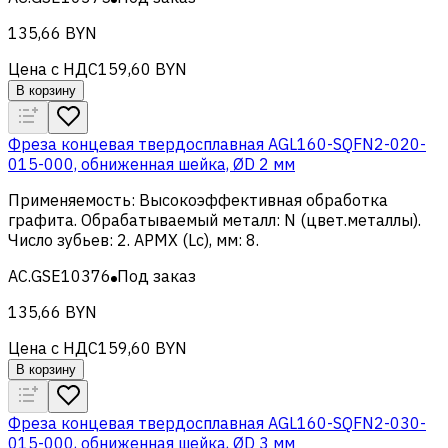
135,66 BYN
Цена с НДС
159,60 BYN
В корзину
Фреза концевая твердосплавная AGL160-SQFN2-020-
015-000, обниженная шейка, ØD 2 мм
Применяемость
:
Высокоэффективная обработка
графита
.
Обрабатываемый металл
:
N (цвет.металлы)
.
Число зубьев
:
2
.
APMX (Lc), мм
:
8
.
AC.GSE10376
Под заказ
135,66 BYN
Цена с НДС
159,60 BYN
В корзину
Фреза концевая твердосплавная AGL160-SQFN2-030-
015-000, обниженная шейка, ØD 3 мм