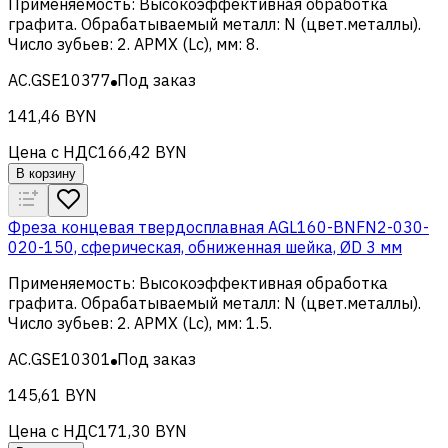
Применяемость
:
Высокоэффективная обработка
графита
.
Обрабатываемый металл
:
N (цвет.металлы)
.
Число зубьев
:
2
.
APMX (Lc), мм
:
8
.
AC.GSE10377
Под заказ
141,46 BYN
Цена с НДС
166,42 BYN
В корзину
Фреза концевая твердосплавная AGL160-BNFN2-030-
020-150, сферическая, обниженная шейка, ØD 3 мм
Применяемость
:
Высокоэффективная обработка
графита
.
Обрабатываемый металл
:
N (цвет.металлы)
.
Число зубьев
:
2
.
APMX (Lc), мм
:
1.5
.
AC.GSE10301
Под заказ
145,61 BYN
Цена с НДС
171,30 BYN