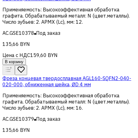
Применяемость
:
Высокоэффективная обработка
графита
.
Обрабатываемый металл
:
N (цвет.металлы)
.
Число зубьев
:
2
.
APMX (Lc), мм
:
12
.
AC.GSE10378
Под заказ
135,66 BYN
Цена с НДС
159,60 BYN
В корзину
Фреза концевая твердосплавная AGL160-SQFN2-040-
020-000, обниженная шейка, ØD 4 мм
Применяемость
:
Высокоэффективная обработка
графита
.
Обрабатываемый металл
:
N (цвет.металлы)
.
Число зубьев
:
2
.
APMX (Lc), мм
:
16
.
AC.GSE10379
Под заказ
135,66 BYN