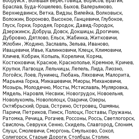
Бобруйск , Большая Берестовица, Борисов, Брагин,
Браслав, Буда-Кошелево, Быхов, Валерьяново,
Верхнедвинск, Ветка, Видзы, Вилейка, Волковыск,
Воложин, Вороново, Высокое, Ганцевичи, Глубокое,
Глуск, Горки, Городея, Городок, Давид-Городок,
Дзержинск, Добруш, Довск, Докшицы, Дрогичин,
Дубровно, Дятлово, Ельск, Жабинка, Житковичи,
Жлобин , Жодино, Заславль, Зельва, Иваново,
Ивацевичи, Ивье, Калинковичи, Клецк, Климовичи,
Кличев, Кобрин, Копыль, Кореличи, Корма,
Костюковичи, Красное, Краснополье, Кремное, Кричев,
Крупки, Лагвощи, Лельчицы, Лепель, Лида, Лиозно,
Логойск, Лоев, Лунинец, Любань, Ляховичи, Малорита,
Марьина Горка, Микашевичи, Миоры, Михановичи,
Мозырь, Молодечно, Мосты, Мстиславль, Муляровка,
Мядель, Наровля, Несвиж, Новогрудок, Новоельня,
Новолукомль, Новополоцк, Озаричи, Озеры,
Октябрьский, Орша, Острино, Островец, Ошмяны,
Паричи, Петриков, Пинск, Полоцк, Поставы, Пружаны,
Ратомка, Речица, Рогачев, Россоны, Россь, Светлогорск,
Свислочь, Севруки, Сенно, Скидель, Славгород, Слоним,
Слуцк, Смолевичи, Сморгонь, Смульково, Сокол,
Солигорск, Старые Дороги, Столбцы, Столин,