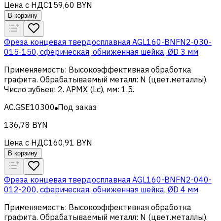
Цена с НДС
159,60 BYN
В корзину
Фреза концевая твердосплавная AGL160-BNFN2-030-
015-150, сферическая, обниженная шейка, ØD 3 мм
Применяемость
:
Высокоэффективная обработка
графита
.
Обрабатываемый металл
:
N (цвет.металлы)
.
Число зубьев
:
2
.
APMX (Lc), мм
:
1.5
.
AC.GSE10300
Под заказ
136,78 BYN
Цена с НДС
160,91 BYN
В корзину
Фреза концевая твердосплавная AGL160-BNFN2-040-
012-200, сферическая, обниженная шейка, ØD 4 мм
Применяемость
:
Высокоэффективная обработка
графита
.
Обрабатываемый металл
:
N (цвет.металлы)
.