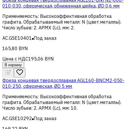
010-030, сферическая, обниженная шейка, ØD 0,6 мм
Применяемость
:
Высокоэффективная обработка
графита
.
Обрабатываемый металл
:
N (цвет.металлы)
.
Число зубьев
:
2
.
APMX (Lc), мм
:
2
.
AC.GSE10401
Под заказ
165,80 BYN
Цена с НДС
195,06 BYN
В корзину
Фреза концевая твердосплавная AGL160-BNCM2-050-
010-250, сферическая, ØD 5 мм
Применяемость
:
Высокоэффективная обработка
графита
.
Обрабатываемый металл
:
N (цвет.металлы)
.
Число зубьев
:
2
.
APMX (Lc), мм
:
10
.
AC.GSE10292
Под заказ
169,22 BYN