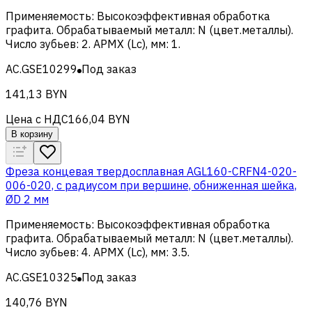
Применяемость
:
Высокоэффективная обработка
графита
.
Обрабатываемый металл
:
N (цвет.металлы)
.
Число зубьев
:
2
.
APMX (Lc), мм
:
1
.
AC.GSE10299
Под заказ
141,13 BYN
Цена с НДС
166,04 BYN
В корзину
Фреза концевая твердосплавная AGL160-CRFN4-020-
006-020, с радиусом при вершине, обниженная шейка,
ØD 2 мм
Применяемость
:
Высокоэффективная обработка
графита
.
Обрабатываемый металл
:
N (цвет.металлы)
.
Число зубьев
:
4
.
APMX (Lc), мм
:
3.5
.
AC.GSE10325
Под заказ
140,76 BYN