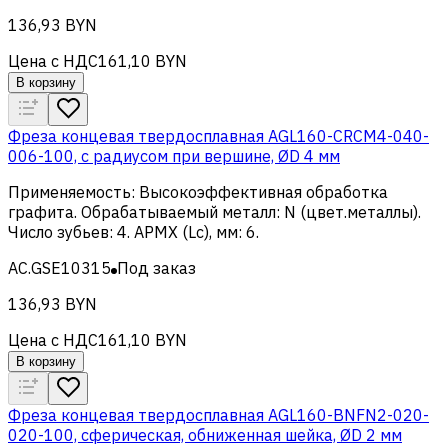
136,93 BYN
Цена с НДС
161,10 BYN
В корзину
Фреза концевая твердосплавная AGL160-CRCM4-040-
006-100, с радиусом при вершине, ØD 4 мм
Применяемость
:
Высокоэффективная обработка
графита
.
Обрабатываемый металл
:
N (цвет.металлы)
.
Число зубьев
:
4
.
APMX (Lc), мм
:
6
.
AC.GSE10315
Под заказ
136,93 BYN
Цена с НДС
161,10 BYN
В корзину
Фреза концевая твердосплавная AGL160-BNFN2-020-
020-100, сферическая, обниженная шейка, ØD 2 мм