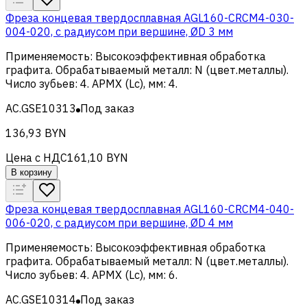
Фреза концевая твердосплавная AGL160-CRCM4-030-
004-020, с радиусом при вершине, ØD 3 мм
Применяемость
:
Высокоэффективная обработка
графита
.
Обрабатываемый металл
:
N (цвет.металлы)
.
Число зубьев
:
4
.
APMX (Lc), мм
:
4
.
AC.GSE10313
Под заказ
136,93 BYN
Цена с НДС
161,10 BYN
В корзину
Фреза концевая твердосплавная AGL160-CRCM4-040-
006-020, с радиусом при вершине, ØD 4 мм
Применяемость
:
Высокоэффективная обработка
графита
.
Обрабатываемый металл
:
N (цвет.металлы)
.
Число зубьев
:
4
.
APMX (Lc), мм
:
6
.
AC.GSE10314
Под заказ