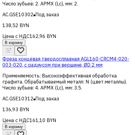
Число зубьев
:
2
.
APMX (Lc), мм
:
2
.
AC.GSE10302
Под заказ
138,52 BYN
Цена с НДС
162,96 BYN
В корзину
Фреза концевая твердосплавная AGL160-CRCM4-020-
003-020, с радиусом при вершине, ØD 2 мм
Применяемость
:
Высокоэффективная обработка
графита
.
Обрабатываемый металл
:
N (цвет.металлы)
.
Число зубьев
:
4
.
APMX (Lc), мм
:
3.5
.
AC.GSE10312
Под заказ
136,93 BYN
Цена с НДС
161,10 BYN
В корзину