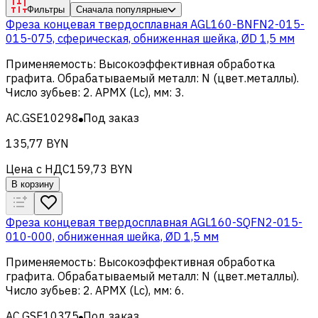
Фильтры
Сначала популярные
Фреза концевая твердосплавная AGL160-BNFN2-015-
015-075, сферическая, обниженная шейка, ØD 1,5 мм
Применяемость
:
Высокоэффективная обработка
графита
.
Обрабатываемый металл
:
N (цвет.металлы)
.
Число зубьев
:
2
.
APMX (Lc), мм
:
3
.
AC.GSE10298
Под заказ
135,77 BYN
Цена с НДС
159,73 BYN
В корзину
Фреза концевая твердосплавная AGL160-SQFN2-015-
010-000, обниженная шейка, ØD 1,5 мм
Применяемость
:
Высокоэффективная обработка
графита
.
Обрабатываемый металл
:
N (цвет.металлы)
.
Число зубьев
:
2
.
APMX (Lc), мм
:
6
.
AC.GSE10375
Под заказ