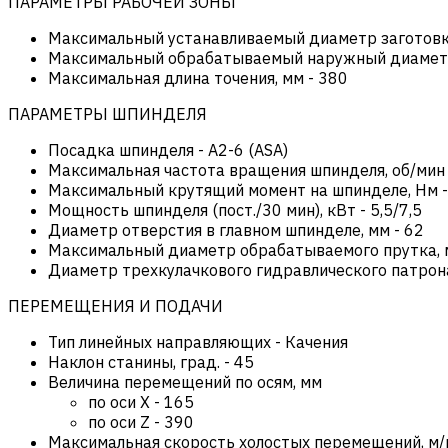
ПАРАМЕТРЫ РАБОЧЕЙ ЗОНЫ
Максимальный устанавливаемый диаметр заготовк
Максимальный обрабатываемый наружный диамет
Максимальная длина точения, мм
-
380
ПАРАМЕТРЫ ШПИНДЕЛЯ
Посадка шпинделя
-
А2-6 (ASA)
Максимальная частота вращения шпинделя, об/мин
Максимальный крутящий момент на шпинделе, Нм
Мощность шпинделя (пост./30 мин), кВт
-
5,5/7,5
Диаметр отверстия в главном шпинделе, мм
-
62
Максимальный диаметр обрабатываемого прутка,
Диаметр трехкулачкового гидравлического патрон
ПЕРЕМЕЩЕНИЯ И ПОДАЧИ
Тип линейных направляющих
-
Качения
Наклон станины, град.
-
45
Величина перемещений по осям, мм
по оси Х
-
165
по оси Z
-
390
Максимальная скорость холостых перемещений, м/