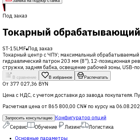
Заявка на подбор станка
Под заказ
Токарный обрабатывающий 
ST-15LMF
Под заказ
Токарный центр с ЧПУ; максимальный обрабатываемый ди
гидравлический патрон 203 мм (8''), 12-позиционная ре
стружки, задняя бабка, освещение рабочей зоны, USB-по
В сравнение
В избранное
Распечатать
От
377 027,36 BYN
Цена c НДС, с учетом доставки до завода покупателя. 
Расчетная цена от 865 800,00 CN¥ по курсу на 06.08.20
Конфигуратор опций
Запросить консультацию
Сервис
Обучение
Лизинг
Логистика
Основные параметры