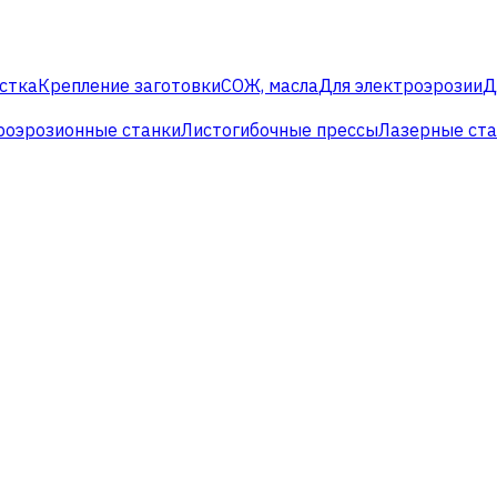
стка
Крепление заготовки
СОЖ, масла
Для электроэрозии
Д
роэрозионные станки
Листогибочные прессы
Лазерные ст