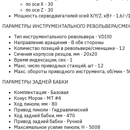
по оси Х
-
30
по оси Z
-
30
Мощность серводвигателей осей X/Y/Z, кВт
-
1,6/-/
ПАРАМЕТРЫ ИНСТРУМЕНТАЛЬНОГО РЕВОЛЬВЕРА/СМ
Тип инструментального револьвера
-
VDI30
Направление вращения
-
В обе стороны
Количество позиций в револьвере/сменщике
-
12
Сечения корпусов резцов, мм
-
20х20
Время индексации, сек
-
1
Макс. число приводных станций, шт
-
12
Макс. обороты приводного инструмента, об/мин
-
5
ПАРАМЕТРЫ ЗАДНЕЙ БАБКИ
Комплектация
-
Базовая
Конус Морзе
-
MT #4
Ход пиноли, мм
-
80
Привод пиноли
-
Гидравлический
Ход задней бабки, мм
-
470
Привод задней бабки
-
Ручной
Максимальное усилие пиноли, Н
-
5008