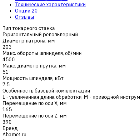
Технические характеристики
Опции
20
Отзывы
Тип токарного станка
Горизонтальный револьверный
Диаметр патрона, мм
203
Макс. обороты шпинделя, об/мин
4500
Макс. диаметр прутка, мм
51
Мощность шпинделя, кВт
7.5
Особенность базовой комплектации
L - увеличенная длина обработки
,
M - приводной инструм
Перемещение по оси X, мм
165
Перемещение по оси Z, мм
390
Бренд
Abamet.ru