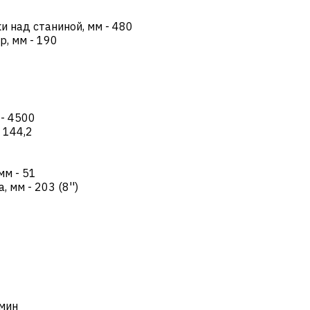
и над станиной, мм
-
480
р, мм
-
190
-
4500
-
144,2
 мм
-
51
а, мм
-
203 (8'')
мин