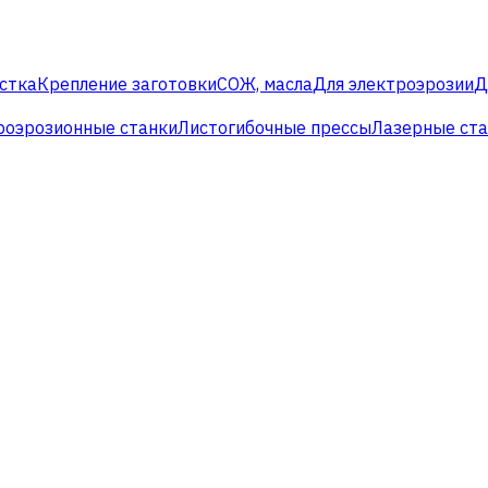
стка
Крепление заготовки
СОЖ, масла
Для электроэрозии
Д
роэрозионные станки
Листогибочные прессы
Лазерные ст