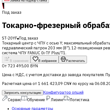
Заявка на подбор станка
Под заказ
Токарно-фрезерный обраба
ST-20YF
Под заказ
Токарный центр с ЧПУ с осью Y; максимальный обрабаты
гидравлический патрон 203 мм (8''), 12-позиционная ре
система ЧПУ FANUC 0i-TF Plus/T1.
В сравнение
В избранное
Распечатать
От
723 495,00 BYN
Цена c НДС, с учетом доставки до завода покупателя. 
Расчетная цена от 1 661 423,09 CN¥ по курсу на 06.08.2
Конфигуратор опций
Запросить консультацию
Сервис
Обучение
Лизинг
Логистика
Основные параметры