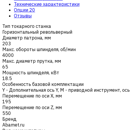
Технические характеристики
Опции
20
Отзывы
Тип токарного станка
Горизонтальный револьверный
Диаметр патрона, мм
203
Макс. обороты шпинделя, об/мин
4000
Макс. диаметр прутка, мм
65
Мощность шпинделя, кВт
18.5
Особенность базовой комплектации
Y - Дополнительная ось Y
,
M - приводной инструмент, ось
Перемещение по оси X, мм
195
Перемещение по оси Z, мм
550
Бренд
Abamet.ru