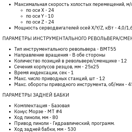
Максимальная скорость холостых перемещений, м/
по оси Х
-
24
по оси Y
-
10
по оси Z
-
24
Мощность серводвигателей осей X/Y/Z, кВт
-
4,0/1,
ПАРАМЕТРЫ ИНСТРУМЕНТАЛЬНОГО РЕВОЛЬВЕРА/СМ
Тип инструментального револьвера
-
BMT55
Направление вращения
-
В обе стороны
Количество позиций в револьвере/сменщике
-
12
Сечения корпусов резцов, мм
-
25х25
Время индексации, сек
-
1
Макс. число приводных станций, шт
-
12
Макс. обороты приводного инструмента, об/мин
-
4
ПАРАМЕТРЫ ЗАДНЕЙ БАБКИ
Комплектация
-
Базовая
Конус Морзе
-
MT #4
Ход пиноли, мм
-
80
Привод пиноли
-
Гидравлический, программ.
Ход задней бабки, мм
-
530