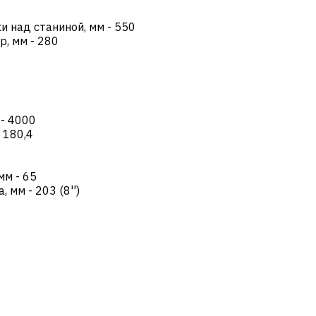
и над станиной, мм
-
550
р, мм
-
280
-
4000
-
180,4
 мм
-
65
а, мм
-
203 (8'')