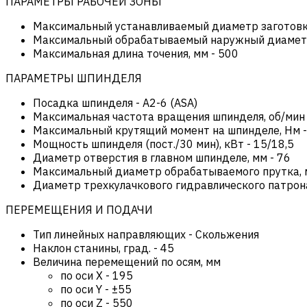
ПАРАМЕТРЫ РАБОЧЕЙ ЗОНЫ
Максимальный устанавливаемый диаметр заготовк
Максимальный обрабатываемый наружный диамет
Максимальная длина точения, мм
-
500
ПАРАМЕТРЫ ШПИНДЕЛЯ
Посадка шпинделя
-
А2-6 (ASA)
Максимальная частота вращения шпинделя, об/мин
Максимальный крутящий момент на шпинделе, Нм
Мощность шпинделя (пост./30 мин), кВт
-
15/18,5
Диаметр отверстия в главном шпинделе, мм
-
76
Максимальный диаметр обрабатываемого прутка,
Диаметр трехкулачкового гидравлического патрон
ПЕРЕМЕЩЕНИЯ И ПОДАЧИ
Тип линейных направляющих
-
Скольжения
Наклон станины, град.
-
45
Величина перемещений по осям, мм
по оси Х
-
195
по оси Y
-
±55
по оси Z
-
550